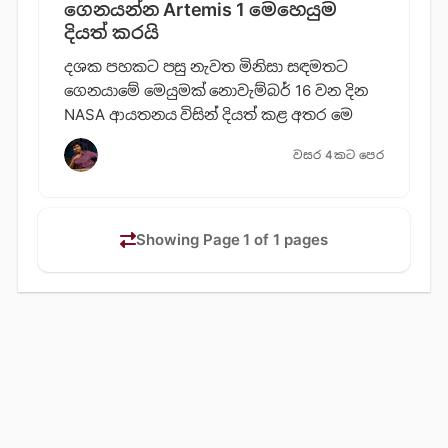
ගෙනයන්න Artemis 1 මෙහෙයුම
දියත් කරයි
දශක පහකට පසු නැවත මිනිසා සඳමතට
ගෙනයාමේ මෙයුමක් නොවැම්බර් 16 වන දින
NASA ආයතනය විසින් දියත් කළ අතර මෙ
වසර 4කට පෙර
Showing Page 1 of 1 pages