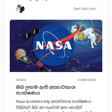
වසර 2කට පෙර
SPACE
2 MIN READ
ඔබ ලඟම ඇති අභ්‍යාවකාශ
තාක්ෂණය
Nasa ආයතනය සතු අභ්‍යවකාශ තාක්ෂණය
පිළිබඳව ඔබ අප සැවොම ඉතා හොඳින්