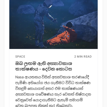
SPACE
2 MIN READ
ඔබ ලඟම ඇති අභ්‍යාවකාශ
තාක්ෂණය - දෙවන කොටස
Nasa ආයතනය විසින් අභ්‍යවකාශ තරණයේදී
පැමිණි අභියෝග ජය ගැනීමට විවිධ තාක්ෂණ
විසඳුම් සොයාගත් අතර එම තාක්ෂණයන්
අභ්‍යවකාශ ගවේෂණය හැර වෙනත් නිෂ්පාදන
වෙනුවෙන් යොදාගැනීමට ඇතැම් සමාගම්
වෙත බලපත්‍ර නිකුත් කර තිබෙනවා.