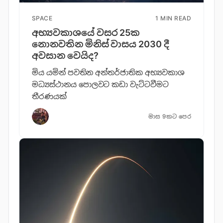
SPACE
1 MIN READ
අභ්‍යවකාශයේ වසර 25ක
නොනවතින මිනිස් වාසය 2030 දී
අවසාන වෙයිද?
මිය යමින් පවතින අන්තර්ජාතික අභ්‍යවකාශ
මධ්‍යස්ථානය පොලවට කඩා වැට්ටවීමට
තීරණයක්
මාස 9කට පෙර