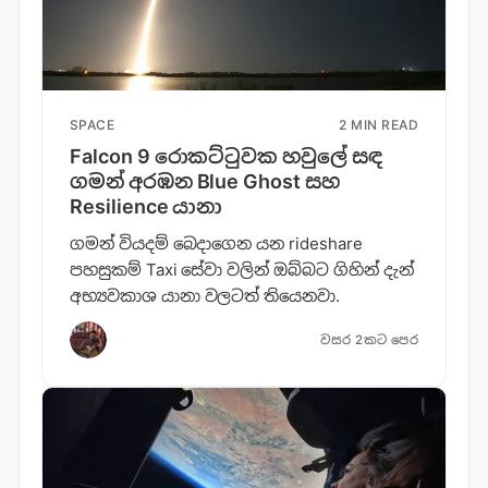
SPACE
2 MIN READ
Falcon 9 රොකට්ටුවක හවුලේ සඳ
ගමන් අරඹන Blue Ghost සහ
Resilience යානා
ගමන් වියදම් බෙදාගෙන යන rideshare
පහසුකම් Taxi සේවා වලින් ඔබ්බට ගිහින් දැන්
අභ්‍යවකාශ යානා වලටත් තියෙනවා.
වසර 2කට පෙර