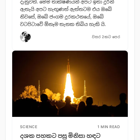
දැනුවත්. මෙම තාක්ෂණයන් අපට ඉතා දුරින්
ඇතැයි අපට හැඟුණත් ඇත්තටම එය ඔබේ
නිවසේ, ඔබේ ජංගම දුරකථනයේ, ඔබේ
වටපිටාවේ ඕනෑම තැනක තිබිය හැකි යි.
වසර 2කට පෙර
SCIENCE
1 MIN READ
දශක පහකට පසු මිනිසා හඳට