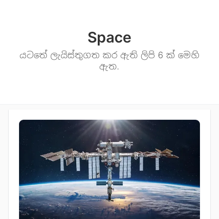
Space
යටතේ ලැයිස්තුගත කර ඇති ලිපි 6 ක් මෙහි
ඇත.