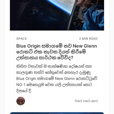
SPACE
2 MIN READ
Blue Origin සමාගමේ නව New Glenn
රොකට් එක නැවත දියත් කිරීමේ
උත්සාහය සාර්ථක වේවිද?
කිහිප වතාවක් ම තාක්ෂණික දෝෂයන් සහ
කාලගුණ තත්ව හේතුවෙන් අතහැර දැමුණු
Blue Origin සමාගමේ New Glenn රොකට්ටුවේ
NG-1 මෙහෙයුම වෙත යලි උත්සහයක් හෙට
දිනයේ දී.
වසර 2කට පෙර