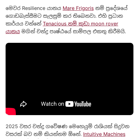
මෙවර Resilience යානය
Mare Frigoris
නම් ප්‍රදේශයේ
ගොඩබැස්සීමට සැලසුම් කර තිබෙනවා. එහි ප්‍රධාන
කාර්යය වන්නේ
Tenacious නම් කුඩා moon rover
යානය
මගින් චන්ද්‍ර පෘෂ්ඨයේ සාම්පල එකතු කිරීමයි.
2025 වසර චන්ද්‍ර ගවේෂණ මෙහෙයුම් රාශියක් සිදුවන
වසරක් බව නම් කියන්නම ඕනේ.
Intuitive Machines