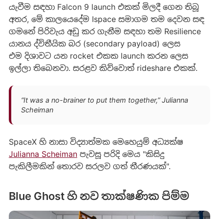
යැවීම සඳහා Falcon 9 launch එකක් මිලදී ගෙන තිබූ
අතර, මේ කාලයෙදේම Ispace සමාගම තම දෙවන සඳ
ගමනේ පිරිවැය අඩු කර ගැනීම සඳහා තම Resilience
යානය ද්විතීයික බර (secondary payload) ලෙස
එම දිශාවට යන rocket එකක launch කරන ලෙස
ඉල්ලා තිබෙනවා. සරළව කිව්වොත් rideshare එකක්.
“It was a no-brainer to put them together,” Julianna
Scheiman
SpaceX හි නාසා විද්‍යාත්මක මෙහෙයුම් අධ්‍යක්ෂ
Julianna Scheiman
පැවසූ පරිදි මෙය "කිසිදු
පැකිලීමකින් තොරව සරලව ගත් තීරණයක්".
Blue Ghost හි නව තාක්ෂණික පිම්ම