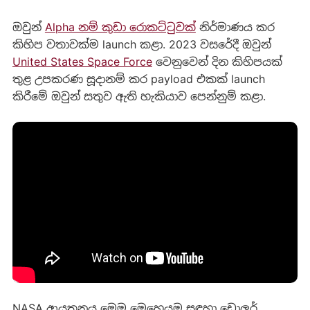
ඔවුන්
Alpha නම් කුඩා රොකට්ටුවක්
නිර්මාණය කර
කිහිප වතාවක්ම launch කළා. 2023 වසරේදී ඔවුන්
United States Space Force
වෙනුවෙන් දින කිහිපයක්
තුළ උපකරණ සූදානම් කර payload එකක් launch
කිරීමේ ඔවුන් සතුව ඇති හැකියාව පෙන්නුම් කළා.
NASA ආයතනය මෙම මෙහෙයුම සඳහා ඩොලර්