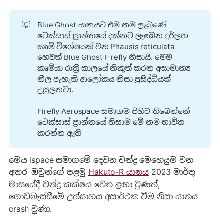
💡
Blue Ghost යානයට එම නම ලැබුණේ
ටෙක්සාස් ප්‍රාන්තයේ දක්නට ලැබෙන දුර්ලභ
කෘමි විශේෂයක් වන Phausis reticulata
හෙවත් Blue Ghost Firefly නිසායි. මෙම
කෘමියා රාත්‍රී කාලයේ නිකුත් කරන අසාමාන්‍ය
නීල පැහැති ආලෝකය නිසා ප්‍රසිද්ධියක්
උසුලනවා.
Firefly Aerospace සමාගම පිහිට තිබෙන්නේ
ටෙක්සාස් ප්‍රාන්තයේ නිසාම මේ නම භාවිත
කරන්න ඇති.
මෙය ispace සමාගමේ දෙවන චන්ද්‍ර මෙහෙයුම වන
අතර, ඔවුන්ගේ පළමු
Hakuto-R යානය
2023 මාර්තු
මාසයේදී චන්ද්‍ර කක්ෂය වෙත ළඟා වුණත්,
ගොඩබැස්සීමේ උත්සාහය අසාර්ථක වීම නිසා යානය
crash වුණා.