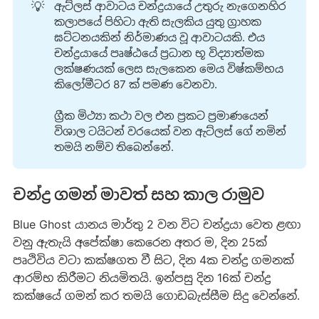
💡
ඇට්ලස් ආවාටය චන්ද්‍රයායේ උතුරු නැගෙනහිර
කලාපයේ පිහිටා ඇති සැලකිය යුතු ග්‍රාහක
ඝට්ටනයකින් නිර්මාණය වූ ආවාටයකි. එය
චන්ද්‍රයායේ පෘෂ්ඨයේ ප්‍රධාන භූ විද්‍යාත්මක
ලක්ෂණයක් ලෙස සැලකෙන මෙය විෂ්කම්භය
කිලෝමීටර 87 ක් පමණ වෙනවා.
ග්‍රීක මිථ්‍යා කථා වල එන ප්‍රකට ප්‍රමාණයෙන්
විශාල ටයිටන් වරයෙක් වන ඇට්ලස් ගේ නමින්
තමයි නම්ව තිබෙන්නේ.
චන්ද්‍ර ගමන් මාවත් සහ කාල රාමුව
Blue Ghost යානය මාර්තු 2 වන විට චන්ද්‍රයා වෙත ළඟා
වනු ඇතැයි අපේක්ෂා කෙරෙන අතර ම, දින 25ක්
පෘථිවිය වටා කක්ෂගත වී සිට, දින 4ක චන්ද්‍ර ගමනක්
ආරම්භ කිරීමට නියමිතයි. ඉන්පසු දින 16ක් චන්ද්‍ර
කක්ෂයේ ගමන් කර තමයි ගොඩබැස්සීම සිදු වෙන්නේ.