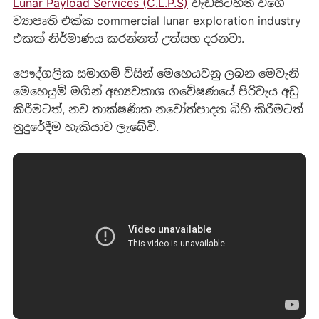
Lunar Payload Services (C.L.P.S)
වැඩසටහන වගේ
ව්‍යාපෘති එක්ක commercial lunar exploration industry
එකක් නිර්මාණය කරන්නත් උත්සහ දරනවා.
පෞද්ගලික සමාගම් විසින් මෙහෙයවනු ලබන මෙවැනි
මෙහෙයුම් මගින් අභ්‍යවකාශ ගවේෂණයේ පිරිවැය අඩු
කිරීමටත්, නව තාක්ෂණික නවෝත්පාදන බිහි කිරීමටත්
නුදුරේදීම හැකියාව ලැබේවි.