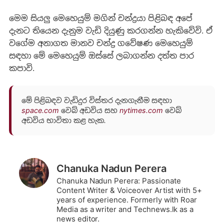
මෙම සියලු මෙහෙයුම් මගින් චන්ද්‍රයා පිළිබඳ අපේ
දැනට තියෙන දැනුම වැඩි දියුණු කරගන්න හැකිවේවි. ඒ
වගේම අනාගත මානව චන්ද්‍ර ගවේෂණ මෙහෙයුම්
සඳහා මේ මෙහෙයුම් ඔස්සේ ලබාගන්න දත්ත පාර
කපාවි.
මේ පිළිබඳව වැඩිදුර විස්තර දැනගැනීම සඳහා
space.com
වෙබ් අඩවිය සහ
nytimes.com
වෙබ්
අඩවිය භාවිතා කළ හැක.
Chanuka Nadun Perera
Chanuka Nadun Perera: Passionate
Content Writer & Voiceover Artist with 5+
years of experience. Formerly with Roar
Media as a writer and Technews.lk as a
news editor.