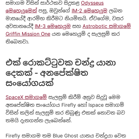
සමාගම විසින් සාර්ථකව සිදුකළ
Odysseus
මෙහෙයුමෙන්
පසු, ඔවුන්ගේ
IM-2 මෙහෙයුම
ලබන
මාසයේදී ආරම්භ කිරීමට නියමිතයි. ඒවගේම, වසර
අවසානයේදී
IM-3 මෙහෙයුම
සහ
Astrobotic සමාගමේ
Griffin Mission One
යන මෙහෙයුම් ද සැලසුම් කර
තිබෙනවා.
එක් රොකට්ටුවක චන්ද්‍ර යානා
දෙකක් - අනපේක්ෂිත
සංයෝගයක්
SpaceX සමාගමේ
සැලසුම් කිරීම් අනුව සිදුවූ මෙම
අනපේක්ෂිත සංයෝගය Firefly හෝ Ispace සමාගම්
විසින් කලින් සැලසුම් කර තිබුණු එකක් නොවන බව
තමයි දැනගන්න ලැබෙන්නේ.
Firefly සමාගම තම Blue Ghost යානය චන්ද්‍රයා වෙත