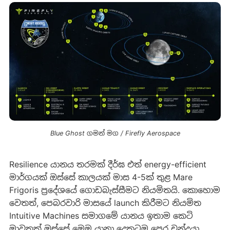
Blue Ghost ගමන් මග / Firefly Aerospace
Resilience යානය තරමක් දීර්ඝ එත් energy-efficient
මාර්ගයක් ඔස්සේ කාලයක් මාස 4-5ක් තුළ Mare
Frigoris ප්‍රදේශයේ ගොඩබැස්සීමට නියමිතයි. කොහොම
වෙතත්, පෙබරවාරි මාසයේ launch කිරීමට නියමිත
Intuitive Machines සමාගමේ යානය ඉතාම කෙටි
මාවතක් ඔස්සේ මෙම යානා දෙකටම පෙර චන්ද්‍රයා