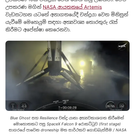
උපකරණ මගින්
NASA ආයතනයේ Artemis
වැඩසටහන යටතේ අනාගතයේදී චන්ද්‍රයා වෙත මිනිසුන්
යැවීමේ මෙහෙයුම් සඳහා අත්‍යවශ්‍ය තොරතුරු රැස්
කිරීමට අපේක්ෂා කෙරෙනවා.
Blue Ghost සහ Resilience චන්ද්‍ර යානා අභ්‍යවකාශගත කිරීමෙන් 
මොහොතකට පසු SpaceX Falcon 9 රොකට්ටුව (first stage) 
සාගරයේ පාවෙන droneship මත සාර්ථකව ගොඩබැස්සීම / NASA