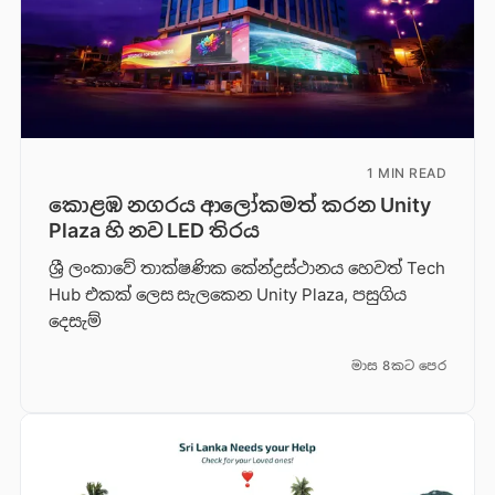
1 MIN READ
කොළඹ නගරය ආලෝකමත් කරන Unity
Plaza හි නව LED තිරය
ශ්‍රී ලංකාවේ තාක්ෂණික කේන්ද්‍රස්ථානය හෙවත් Tech
Hub එකක් ලෙස සැලකෙන Unity Plaza, පසුගිය
දෙසැම්
මාස 8කට පෙර