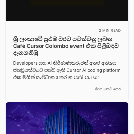
2 MIN READ
ශ්‍රී ලංකාවේ ප්‍රථම වරට පවත්වනු ලබන
Café Cursor Colombo event එක පිළිබඳව
දැනගනිමු
Developers සහ AI නිර්මාණකරුවන් අතර අතිශය
ජනප්‍රියත්වයට පත්ව ඇති Cursor AI coding platform
එක මගින් සංවිධානය කර න Café Cursor
මාස 8කට පෙර