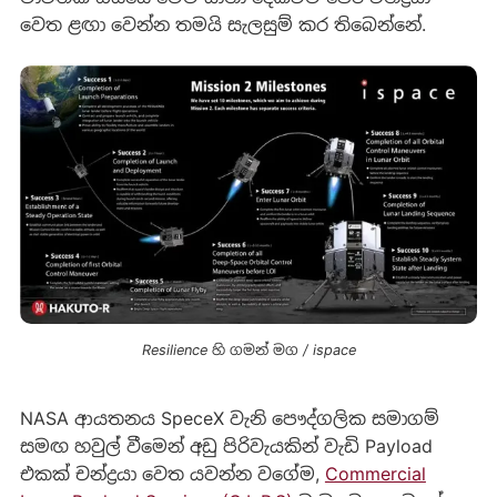
වෙත ළඟා වෙන්න තමයි සැලසුම් කර තිබෙන්නේ.
Resilience හි ගමන් මග / ispace
NASA ආයතනය SpeceX වැනි පෞද්ගලික සමාගම්
සමඟ හවුල් වීමෙන් අඩු පිරිවැයකින් වැඩි Payload
එකක් චන්ද්‍රයා වෙත යවන්න වගේම,
Commercial