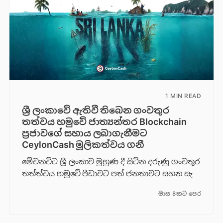
1 MIN READ
ශ්‍රී ලංකාවේ ඇතිවී තිබෙන ගංවතුර
තත්වය හමුවේ ජාත්‍යන්තර Blockchain
ප්‍රජාවගේ සහාය ලබාගැනීමට
CeylonCash මූලිකත්වය ග​නී
මේවනවිට ශ්‍රී ලංකාව මුහුණ දී සිටින දරුණු ගංවතුර
තත්ත්වය හමුවේ පීඩාවට පත් ජනතාවට සහන සැ
මාස 8කට පෙර