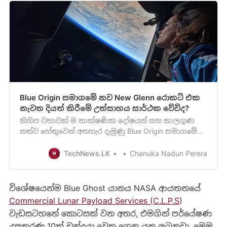
Blue Origin සමාගමේ නව New Glenn රොකට් එක
නැවත දියත් කිරීමේ උත්සාහය සාර්ථක වේවිද?
කිහිප වතාවක් ම තාක්ෂණික දෝෂයන් සහ කාලගුණ
තත්ව හේතුවෙන් අතහැර දැමුණු Blue Origin සමාගමේ
New Glenn රොකට්ටුවේ NG-1 මෙහෙයුම වෙත යලි
උත්සහයක් හෙට දිනයේ දී.
TechNews.LK
Chanuka Nadun Perera
විශේෂයෙන්ම Blue Ghost යානය NASA ආයතනයේ
Commercial Lunar Payload Services (C.L.P.S
)
වැඩසටහනේ කොටසක් වන අතර, එමගින් පර්යේෂණ
උපකරණ 10ක් චන්ද්‍රයා වෙත ගෙන යනු ලබනවා. මෙම