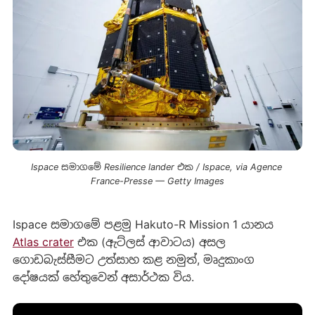
Ispace සමාගමේ Resilience lander එක / Ispace, via Agence 
France-Presse — Getty Images
Ispace සමාගමේ පළමු Hakuto-R Mission 1 යානය
Atlas crater
එක (ඇට්ලස් ආවාටය) අසල
ගොඩබැස්සීමට උත්සාහ කළ නමුත්, මෘදුකාංග
දෝෂයක් හේතුවෙන් අසාර්ථක විය.