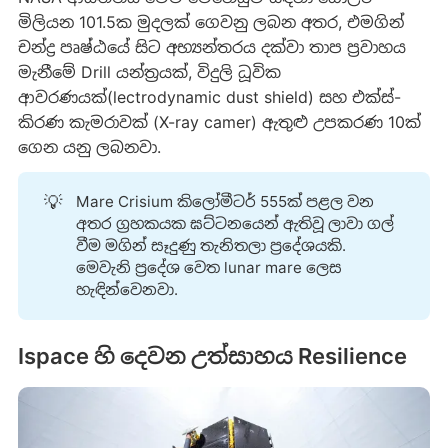
මිලියන 101.5ක මුදලක් ගෙවනු ලබන අතර, එමගින්
චන්ද්‍ර පෘෂ්ඨයේ සිට අභ්‍යන්තරය දක්වා තාප ප්‍රවාහය
මැනීමේ Drill යන්ත්‍රයක්, විදුලි ධූවික
ආවරණයක්(lectrodynamic dust shield) සහ එක්ස්-
කිරණ කැමරාවක් (X-ray camer) ඇතුළු උපකරණ 10ක්
ගෙන යනු ලබනවා.
💡
Mare Crisium කිලෝමීටර් 555ක් පළල වන
අතර ග්‍රහකයක ඝට්ටනයෙන් ඇතිවූ ලාවා ගල්
වීම මගින් සෑදුණු තැනිතලා ප්‍රදේශයකි.
මෙවැනි ප්‍රදේශ වෙත lunar mare ලෙස
හැඳින්වෙනවා.
Ispace හි දෙවන උත්සාහය Resilience