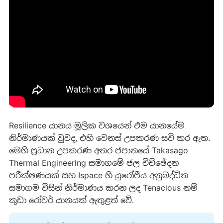
Resilience යානය මූලික වශයෙන් එම යානයේම
නිර්මාණයක් වුවද, එහි වෙනස් උපකරණ සවි කර ඇත.
මෙහි ප්‍රධාන උපකරණ අතර ජපානයේ Takasago
Thermal Engineering සමාගමේ ජල විච්ඡේදන
පරීක්ෂණයක් සහ Ispace හි යුරෝපීය අනුබද්ධිත
සමාගම විසින් නිර්මාණය කරන ලද Tenacious නම්
කුඩා රෝවර් යානයක් ඇතුළත් වේ.