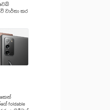
වෙබ්
වි වාර්තා කර
එකෙන්
ගේ foldable