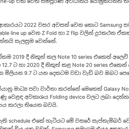
line-up එක වෙත සම්පූර්ණ අවධානය යොමුකරන්න ත
 ආකාරයට 2022 වසර අවසන් වෙන කොට Samsung 
able line up වෙන Z Fold හා Z flip වලින් දුරකථන ඒක
න්නයි සැලසුම වෙන්නේ.
්කම 2019 දී නිකුත් කල Note 10 series එකෙන් අලෙ
2.7 ට හා 2020 දී නිකුත් කළ Note 20 series එකෙන
 මිලියන 9.7 ට යන දෙකටම වඩා වැඩි බව ඔබට පෙ
ියානු මාධ්‍ය පවා වාර්තා කරන්නේ මෙතෙක් Galaxy N
බුණු වෙළඳ අවකාශය Folding device වලට ලබා දෙන්
ය කරලා තියෙන බවයි.
 schedule එකේ හැටියට මේ වසරේ සැප්තැම්බර් වෙද්
ිකුත් විය යුතු වුවත්, Samsung සමාගම එයද අතහැර 