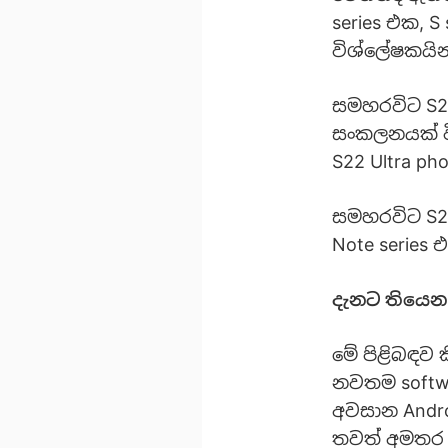
series එක, 
විශ්ලේෂකයි
සමහරවිට S22
සංකලනයක් ව
S22 Ultra ph
සමහරවිට S22 
Note series
දැනට තියෙන 
මේ පිළිබඳව ක
නවතම softwa
අවසාන Andro
තවත් අමතර ව