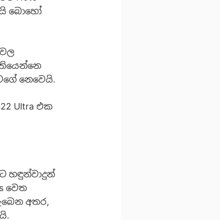
තමයි බොහෝ
 වල
තියෙන්නෙ
ඒවගේ නෙවෙයි.
S22 Ultra එක
 හඳුන්වාදුන්
us වෙත
ලැබෙන අතර,
ි.