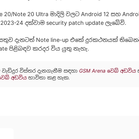
20/Note 20 Ultra මාදිලි වලට Android 12 සහ Andro
023-24 දක්වාම security patch update ලැබේවි.
සතුව දැනටත් Note line-up එකේ දුරකථනයක් තිබෙන
ate පිළිබඳව කරදර විය යුතු නැහැ.
 වැඩිදුර විස්තර දැනගැනීම සඳහා
GSM Arena වෙබ් අඩවිය
වෙබ් අඩවිය
භාවිතා කළ හැක.