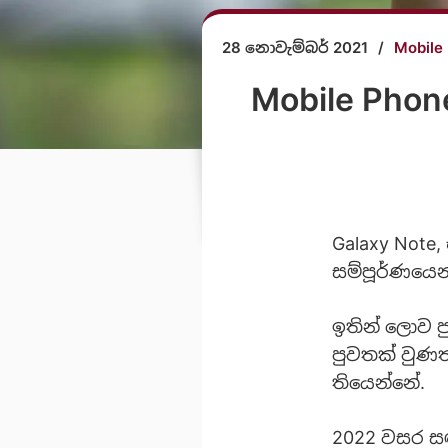
28 නොවැම්බර් 2021
/
Mobile
Mobile Pho
Galaxy Note,
සම්පූර්ණයෙන්
ඉතින් ලොව 
පුවතක් වුණත
තියෙන්නේ.
2022 වසර සඳ