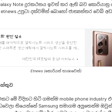
Galaxy Note දුරකථනය ඉවත් කර ඇති බව කොරියානු 
etnews උපුටා දක්වමින් බොහෝ ජාත්‍යන්තර වෙබ් අඩ
트’ 완전 철수
해를 마지막으로 갤럭시노트 시리즈 생산을 중단한
 연간 스마트폰 생산계획에서 갤럭시노트 시리즈를 제
인됐다. 신제품 미출시에 이어 판매를 지속해 온 기
...
대한민국 IT포털의 중심! 이티뉴스
Etnews (කොරියන් භාශාවෙන්)
හේතුව
එකට මේ විදිහට හිටි ගමන්ම mobile phone industry 
්ධවෙලා තියෙන්නේ Samsung සමාගම අලුතෙන්ම ඔවුන්