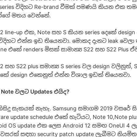
S series විදිහට Re-brand වීමක් පමණයි කියන එක 
න්ගේ මතය වෙන්නේ.
 line-up එක, Note සහ S කියන series දෙකේ design
ිදිහට එන්න ඉඩ තියෙනවා. මොකද දැනට leak වෙලා 
one එකේ renders මිසක් සාමාන්‍ය S22 සහ S22 Plus 
සහ S22 plus සමාන්‍ය S series වල design වලිනුත්, 
 එකේ design එකෙනුත් එන්න විශාල ඉඩක් තියෙනවා.
Note වලට Updates එයිද?
ිසිදු සැකයක් නැහැ. Samsung සමාගම 2019 වසරේ සිට
re update schedule එකේ හැටියට, Note 10,Note pl
id OS update එක ලෙස Android 12 සමඟ OneUI 4 
සරක් සඳහා security patch update ලැබීමට නියමිතය