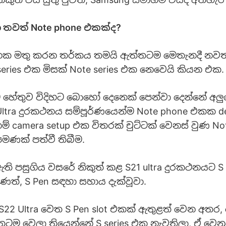
 තවත් Note phone එකක්ද?
ක මතු කරන තර්කය තමයි ඇත්තටම මෙතැනදී නව
series එක මිසක් Note series එක නෙවෙයි කියන එක.
හේතුව විදිහට බොහෝ දෙනෙක් පෙන්වා දෙන්නේ අලු
Ultra දුරකථනය සම්පූර්ණයෙන්ම Note phone එකක d
් camera setup එක විතරක් චුට්ටක් වෙනස් වුණ Not
ණක් පත්වී තිබීම.
 පසුගිය වසරේ නිකුත් කළ S21 ultra දුරකථනයට S P
ණත්, S Pen සඳහා සහාය දැක්වූවා.
S22 Ultra වෙත S Pen slot එකක් ඇතුළත් වෙන අතර, 
ටම වෙලා තියෙන්නේ S series එක නැවතිලා, ඒ වෙන