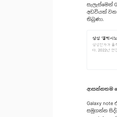
සැලැස්මෙන් 
අඩවියක් වන 
තිබුණා.
삼성 ‘갤럭시노
삼성전자가 올
다. 2022년
외한 것으로 확
존 모델까지 완전
ආසන්නතම 
Galaxy note 
සමුගන්න සිද