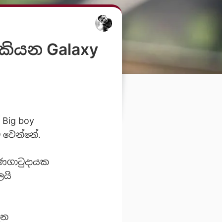
කියන Galaxy
 Big boy
් වෙන්නේ.
කණගාටුදායක
ලයි
දන