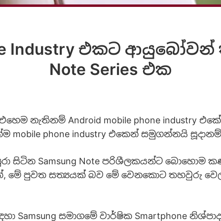
ne Industry එකට ආයුබෝවන් 
Note Series එක
 එහෙම නැතිනම් Android mobile phone industry එකේ
ම mobile phone industry එකෙන් සමුගන්නයි සූදානම
පුරා සිටින Samsung Note පරිශීලකයන්ට බොහොම 
්, මේ පුවත සත්‍යයක් බව මේ වෙනකොට තහවුරු වෙ
හා Samsung සමාගමේ වාර්ෂික Smartphone නිශ්පා