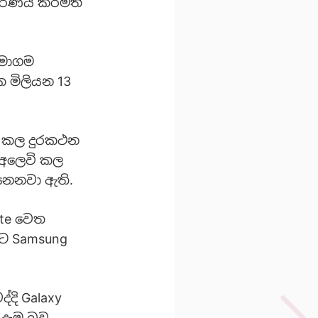
ීරණය කිරීමත්
සමාගම
ක මිලියන 13
වි කල දුරකථන
් අලෙවි කල
නෙනවා ඇති.
ote වෙත
නට Samsung
දි Galaxy
දැමූ බව.