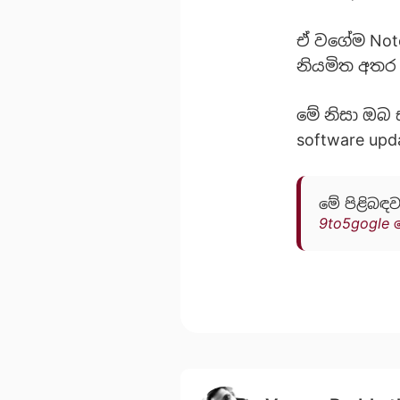
ඒ වගේම Note 
නියමිත අතර 2
මේ නිසා ඔබ 
software upd
මේ පිළිබඳව
9to5gogle 