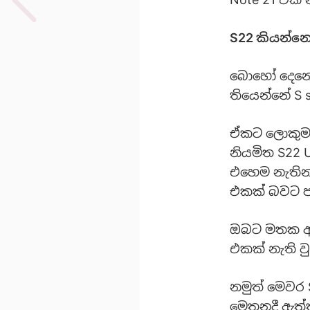
S22 කියන්නෙ
බොහෝ දෙනෙ
තියෙන්නේ S 
ඒකට ලොකුම 
නියමිත S22 
එහෙම නැතිනම
එකක් බවට පම
ඔබට මතක ඇති
එකක් නැති වු
නමුත් මෙවර 
මෙතනදී ඇත්ත