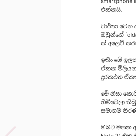
smartphone 
එක්කයි.
වාර්තා වෙන
ඔවුන්ගේ fold
ක් අලෙවි කර
ඉතිං මේ ඉලක
ඒකක මිලියන 1
දුරකථන ඒකක
මේ නිසා කොර
හිමිවෙලා ති
සමාගම තීරණ
ඔබට මතක ඇති
Note 21 එක න