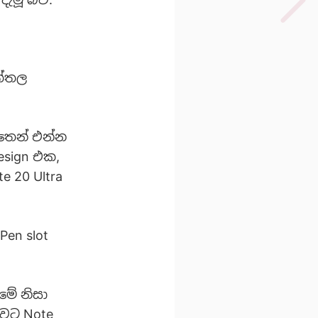
ත්තල
තෙන් එන්න
esign එක,
e 20 Ultra
en slot
මේ නිසා
ුවට Note