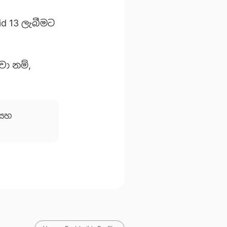
id 13 ලැබීමට
වා නම්,
සහ