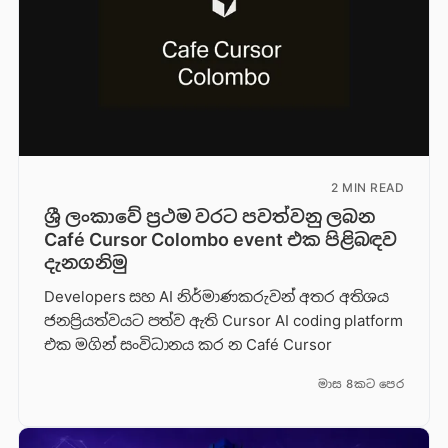
2 MIN READ
ශ්‍රී ලංකාවේ ප්‍රථම වරට පවත්වනු ලබන
Café Cursor Colombo event එක පිළිබඳව
දැනගනිමු
Developers සහ AI නිර්මාණකරුවන් අතර අතිශය
ජනප්‍රියත්වයට පත්ව ඇති Cursor AI coding platform
එක මගින් සංවිධානය කර න Café Cursor
මාස 8කට පෙර