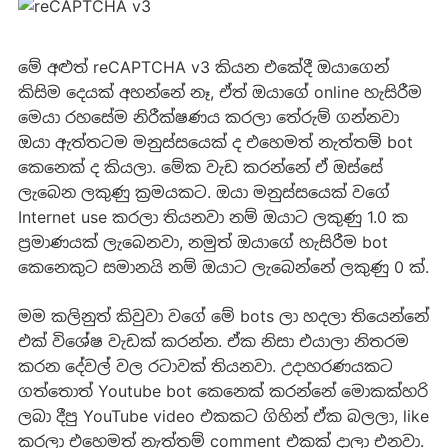
මේ අළුත් reCAPTCHA v3 කියන එකේදී ඔයාගෙන්
කිසිම දෙයක් අහන්නේ නෑ, ඒත් ඔයාගේ online හැසිරීම
මෙයා රහසේම නිරීක්ෂණය කරලා තේරුම් ගන්නවා
ඔයා ඇත්තටම මනුස්සයෙක් ද එහෙමත් නැත්තම් bot
කෙනෙක් ද කියලා. මේක වැඩ කරන්නේ ඒ ඔස්සේ
ලැබෙන ලකුණු ක්‍රමයකට. ඔයා මනුස්සයෙක් වගේ
Internet use කරලා තියනවා නම් ඔයාට ලකුණු 1.0 ක
ප්‍රමාණයක් ලැබෙනවා, නමුත් ඔයාගේ හැසිරීම bot
කෙනෙකුට සමානයි නම් ඔයාට ලැබෙන්නේ ලකුණු 0 ක්.
මම කලිනුත් කිවුවා වගේ මේ bots ලා හදලා තියෙන්නේ
එක් විශේෂ වැඩක් කරන්න. ඒක නිසා එයාලා නිතරම
කරන දේවල් වල රටාවක් තියනවා. උදාහරණයකට
ගත්තොත් Youtube bot කෙනෙක් කරන්නේ මොකක්හරි
ලබා දීපු YouTube video එකකට ගිහින් ඒක බලලා, like
කරලා එහෙමත් නැත්තම් comment එකක් දාලා එනවා.