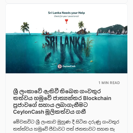
1 MIN READ
ශ්‍රී ලංකාවේ ඇතිවී තිබෙන ගංවතුර
තත්වය හමුවේ ජාත්‍යන්තර Blockchain
ප්‍රජාවගේ සහාය ලබාගැනීමට
CeylonCash මූලිකත්වය ග​නී
මේවනවිට ශ්‍රී ලංකාව මුහුණ දී සිටින දරුණු ගංවතුර
තත්ත්වය හමුවේ පීඩාවට පත් ජනතාවට සහන සැ