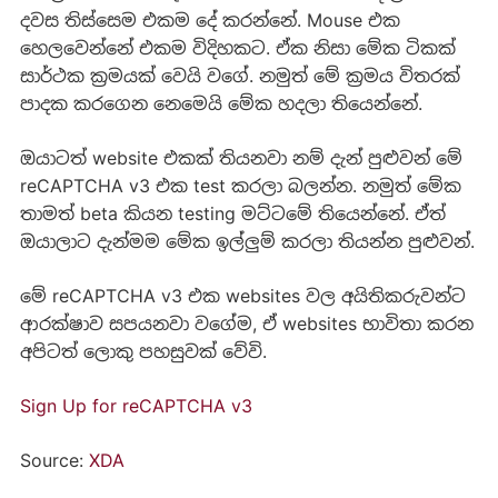
දවස තිස්සෙම එකම දේ කරන්නේ. Mouse එක
හෙලවෙන්නේ එකම විදිහකට. ඒක නිසා මේක ටිකක්
සාර්ථක ක්‍රමයක් වෙයි වගේ. නමුත් මේ ක්‍රමය විතරක්
පාදක කරගෙන නෙමෙයි මේක හදලා තියෙන්නේ.‍
ඔයාටත් website එකක් තියනවා නම් දැන් පුළුවන් මේ
reCAPTCHA v3 එක test කරලා බලන්න. නමුත් මේක
තාමත් beta කියන testing මට්ටමේ තියෙන්නේ. ඒත්
ඔයාලාට දැන්මම මේක ඉල්ලුම් කරලා තියන්න පුළුවන්.
මේ reCAPTCHA v3 එක websites වල අයිතිකරුවන්ට
ආරක්ෂාව සපයනවා වගේම, ඒ websites භාවිතා කරන
අපිටත් ලොකු පහසුවක් වේවි.
Sign Up for reCAPTCHA v3
Source:
XDA