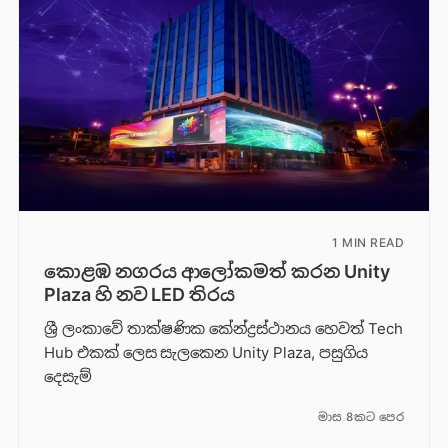
1 MIN READ
කොළඹ නගරය ආලෝකමත් කරන Unity
Plaza හි නව LED තිරය
ශ්‍රී ලංකාවේ තාක්ෂණික කේන්ද්‍රස්ථානය හෙවත් Tech
Hub එකක් ලෙස සැලකෙන Unity Plaza, පසුගිය
දෙසැම්
මාස 8කට පෙර