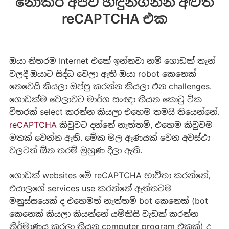
නොකර අපිව හඳුනගන්න අළුත්
reCAPTCHA එක
ඔයා නිතරම Internet එකේ ඉන්නවා නම් ගොඩක් තැන්
වලදී ඔයාට සිද්ධ වෙලා ඇති ඔයා robot කෙනෙක්
නෙවෙයි කියලා ඔප්පු කරන්න කියලා එන challenges.
ගොඩක්ම වෙලාවට මාර්ග සංඥා තියන කොටු ටික
විතරක් select කරන්න කියලා එහෙම තමයි තියෙන්නේ.
reCAPTCHA
කිවුවට දන්නේ නැත්තම්, එහෙම කිවුවම
මතක් වෙන්න ඇති. මේක මල ඇණයක් වෙන අවස්ථා
වලටත් ඕන තරම් මුහුණ දීලා ඇති.
ගොඩක් websites මේ reCAPTCHA භාවිතා කරන්නේ,
එයාලගේ services use කරන්නේ ඇත්තටම
මනුස්සයෙක් ද එහෙමත් නැත්තම් bot කෙනෙක් (bot
කෙනෙක් කියලා කියන්නේ යම්කිසි වැඩක් කරන්න
නිර්මාණය කරලා තියන computer program එකක්) ද