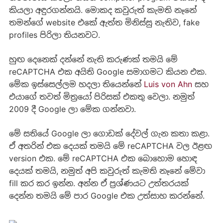
කියලා අඳුරගන්නයි. මොකද කවුරුත් කැමති නෑනේ
තමන්ගේ website එකේ ඇත්ත මිනිස්සු නැතිව, fake
profiles පිරිලා තියනවට.
හුඟ දෙනෙක් දන්නේ නැති කරුණක් තමයි මේ
reCAPTCHA එක අයිති Google සමාගමට කියන එක.
මේක ඉස්සෙල්ලම හදලා තියෙන්නේ
Luis von Ahn
සහ
එයාගේ තවත් මිත්‍රයෝ පිරිසක් එකතු වෙලා. නමුත්
2009 දී Google ලා මේක ගන්නවා.
මේ සතියේ Google ලා ගොඩක් දේවල් ගැන කතා කළා.
ඒ අතරින් එක දෙයක් තමයි මේ reCAPTCHA වල ඊළඟ
version එක. මේ reCAPTCHA එක බොහොම හොඳ
දෙයක් තමයි, නමුත් අපි කවුරුත් කැමති නෑනේ මේවා
fill කර කර ඉන්න. අන්න ඒ ප්‍රශ්ණයට උත්තරයක්
දෙන්න තමයි මේ පාර Google එක උත්සාහ කරන්නේ.