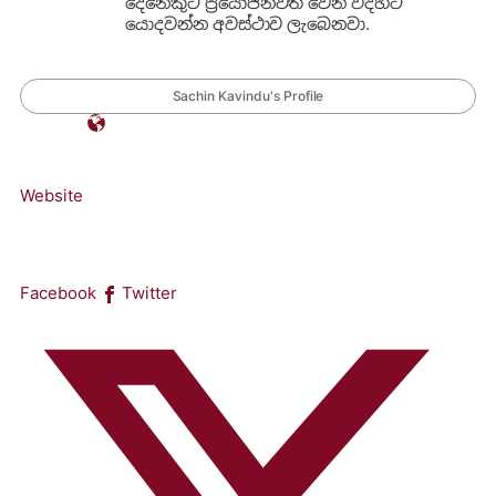
දෙනෙකුට ප්‍රයෝජනවත් වෙන විදිහට
යොදවන්න අවස්ථාව ලැබෙනවා.
Sachin Kavindu's Profile
Website
Facebook
Twitter