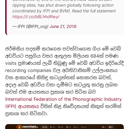
ripping sites, has shut down globally following action
coordinated by IFPI and BVMI. Read the full statement
https://t.co/bBLhhdRwyl
— IFPI (@IFPI_org)
June 21, 2019
ජර්මනිය පදනම් කරගෙන පවත්වාගෙන ගිය මේ වෙබ්
අඩවියට පසුගිය වසර ඇතුලත මිලියන 684ක් පමණ
visits ප්‍රමාණයක් ලැබී තිබුණු මේ වෙබ් අඩවිය ඉදිරියේදී
recording companies වල අයිතිවාසිකම් උල්ලංඝනය
වන ආකාරයේ කිසිඳු කටයුත්තක් නොකරන බවත්,
අදාල වෙබ් අඩවිය වසා දැමීමට කටයුතු කරනු ලබන
බවත් එම ආයතනය ප්‍රකාශ කර සිටින බව
International Federation of the Phonographic Industry
(IFPI) ආයතනය
විසින් නිළ නිවේදනයක් නිකුත් කරමින්
ප්‍රකාශ කර සිටිනවා.