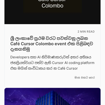
2 MIN READ
ශ්‍රී ලංකාවේ ප්‍රථම වරට පවත්වනු ලබන
Café Cursor Colombo event එක පිළිබඳව
දැනගනිමු
Developers සහ AI නිර්මාණකරුවන් අතර අතිශය
ජනප්‍රියත්වයට පත්ව ඇති Cursor AI coding platform
එක මගින් සංවිධානය කර න Café Cursor
මාස 8කට පෙර