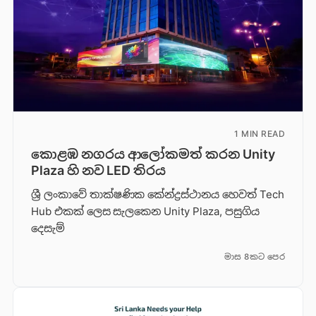
1 MIN READ
කොළඹ නගරය ආලෝකමත් කරන Unity
Plaza හි නව LED තිරය
ශ්‍රී ලංකාවේ තාක්ෂණික කේන්ද්‍රස්ථානය හෙවත් Tech
Hub එකක් ලෙස සැලකෙන Unity Plaza, පසුගිය
දෙසැම්
මාස 8කට පෙර