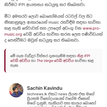
කිරීමට IFPI ආයතනය කටයුතු කර තිබෙනවා.
මීට අමතරව ලොව බොහෝමයක් රටවල් වල සිට
නීත්‍යානුකූල ආකාරයෙන් music රසවිඳීම සඳහා භාවිතා
කළ හැකි සේවාවන් සහ උපදෙස් අඩංගු වන
www.pro-
music.org
වෙබ් අඩවිය භාවිතා කරන ලෙස පණිවිඩයක්
ද පෙන්වීමට ඔවුන් කටයුතු කර තිබෙනවා.
මේ ගැන වැඩිදුර විස්තර දැනගැනීම සඳහා
නිළ IFPI
වෙබ් අඩවිය
හා
The Verge වෙබ් අඩවිය
භාවිතා කළ
හැක.
Sachin Kavindu
technews.lk එකට news ලියන එක මගේ
ප්‍රියතම විනෝදාංශයක් වගේම ඒකෙන්
මගේ දැනුම, හැකියාව සහ කාලය බොහෝ