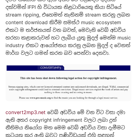
දක්වමින් IFPI හි විධායක නිළධාරියෙකු කියා සිටියේ
stream ripping, එහෙමත් නැතිනම් stream කරනු ලබන
content download කිරීම සමස්ථ music ecosystem
එකට ම තර්ජනයක් වන බවත්, මෙවැනි වෙබ් අඩවිය
හරහා කළාකරුවන් හට ලැබිය යුතු මුදල් මෙන්ම music
industry එකට ආයෝජනය කරනු ලබන මුදල් ද වෙනත්
මාර්ග වලට ගමන් කරන බව පෙන්වා දෙනවා.
convert2mp3.net
වෙබ් අඩවිය මේ වන විට වසා දමා
ඇති අතර copyright infringement වලට ලබා දුන්
නීතිමය නියෝග මත මෙම වෙබ් අඩවිය වසා දැමීමට
කටයුතු කර ඇති බවට පණිවිඩයක් එහි සඳහන්