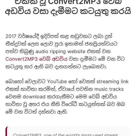
එකක් වූ Convert2MP3 වෙබ්
අඩවිය වසා දැමීමට කටයුතු කරයි
2017 වර්ෂයේදී ඉදිරිපත් කළ නඩුවකට ලබා දුන්
තීන්දුවක් ලෙස ලොව පුරා ඉතාමත් ජනප්‍රියත්වයට
පත්ව තිබුණු audio ripping website එකක් වන
Convert2MP3 වෙබ් අඩවිය
වසා දැමීමට මේ වන විට
කටයුතු කර ඇති බව දැනගන්නට ලැබෙනවා.
බොහෝ වෙලාවට YouTube හෝ වෙනත් streaming link
එකක් භාවිතා කරමින්, ඒවායේ පවතින music tracks
වෙනම download කරගැනීමට මෙම වෙබ් අඩවිය
භාවිතා වූ අතර එය නීති විරෝධී කටයුත්තක් බව ඔබ
මේ වන විටත් දන්නවා ඇති.
Convert2MP3, one of the world’s most-used stream