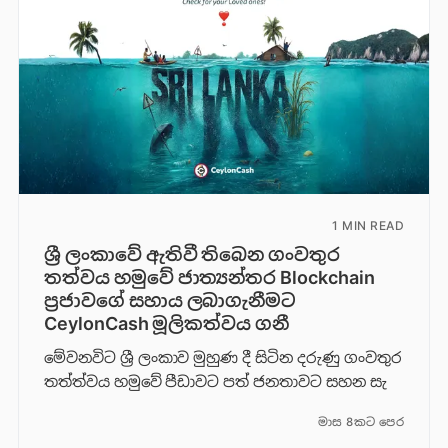
1 MIN READ
ශ්‍රී ලංකාවේ ඇතිවී තිබෙන ගංවතුර
තත්වය හමුවේ ජාත්‍යන්තර Blockchain
ප්‍රජාවගේ සහාය ලබාගැනීමට
CeylonCash මූලිකත්වය ග​නී
මේවනවිට ශ්‍රී ලංකාව මුහුණ දී සිටින දරුණු ගංවතුර
තත්ත්වය හමුවේ පීඩාවට පත් ජනතාවට සහන සැ
මාස 8කට පෙර