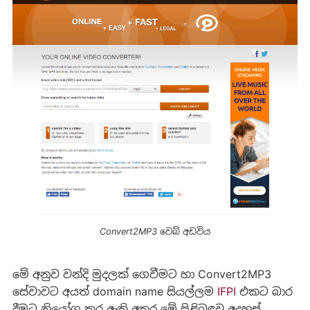
Convert2MP3 වෙබ් අඩවිය
මේ අනුව වන්දි මුදලක් ගෙවීමට හා Convert2MP3
සේවාවට අයත් domain name සියල්ලම
IFPI
එකට බාර
දීමට නියෝග කර ඇති අතර මේ පිළිබඳව අදහස්