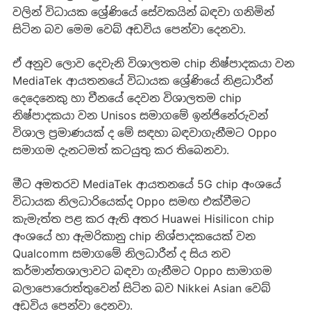
වලින් විධායක ශ්‍රේණියේ සේවකයින් බඳවා ගනිමින්
සිටින බව මෙම වෙබ් අඩවිය පෙන්වා දෙනවා.
ඒ අනුව ලොව දෙවැනි විශාලතම chip නිෂ්පාදකයා වන
MediaTek ආයතනයේ විධායක ශ්‍රේණියේ නිළධාරීන්
දෙදෙනෙකු හා චීනයේ දෙවන විශාලතම chip
නිෂ්පාදකයා වන Unisos සමාගමේ ඉන්ජිනේරුවන්
විශාල ප්‍රමාණයක් ද මේ සඳහා බඳවාගැනීමට Oppo
සමාගම දැනටමත් කටයුතු කර තිබෙනවා.
මීට අමතරව MediaTek ආයතනයේ 5G chip අංශයේ
විධායක නිලධාරියෙක්ද Oppo සමඟ එක්වීමට
කැමැත්ත පළ කර ඇති අතර Huawei Hisilicon chip
අංශයේ හා ඇමරිකානු chip නිශ්පාදකයෙක් වන
Qualcomm සමාගමේ නිලධාරීන් ද සිය නව
කර්මාන්තශාලාවට බඳවා ගැනීමට Oppo සාමාගම
බලාපොරොත්තුවෙන් සිටින බව Nikkei Asian වෙබ්
අඩවිය පෙන්වා දෙනවා.