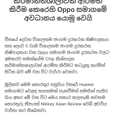
කර්මාන්තශාලාවක් ආරම්භ
කිරීම කෙරෙහි Oppo සමාගමේ
අවධානය යොමු වෙයි
චීනයේ දෙවන විශාලතම ජංගම දුරකථන නිෂ්පාදකයා
සහ ලොව 5 වැනි විශාලතම ජංගම දුරකථන
නිෂ්පාදකයා වන Oppo සමාගම ජංගම දුරකථන වලට
අමතරව තමන්ගේම Chip නිශ්පාදන
කර්මාන්තශාලාවක් ආරම්භ කිරීමට කටයුතු කරමින්
සිටින බව මේ වන විට වාර්ථා වෙනවා.
මූලිකව මෙම තොරතුර පසුගිය වසරේ Huawei
සමාගමට වෙළඳ තහනමක් පැනවීමත් සමඟින් පැතිර
ගිය අතර මේ වන විට මෙය සනාථ කලහැකි නවතම
තොරතුරු කීපයක් Nikkey Asian Review වෙබ් අඩවිය
වාර්තා කර තිබෙනවා.