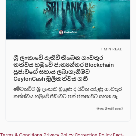
1 MIN READ
ශ්‍රී ලංකාවේ ඇතිවී තිබෙන ගංවතුර
තත්වය හමුවේ ජාත්‍යන්තර Blockchain
ප්‍රජාවගේ සහාය ලබාගැනීමට
CeylonCash මූලිකත්වය ග​නී
මේවනවිට ශ්‍රී ලංකාව මුහුණ දී සිටින දරුණු ගංවතුර
තත්ත්වය හමුවේ පීඩාවට පත් ජනතාවට සහන සැ
මාස 8කට පෙර
Terms & Conditions
Privacy Policy
Correction Policy
Fact-