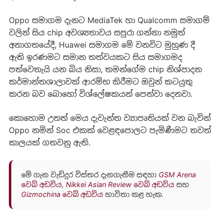
Oppo සමාගම දැනට MediaTek හා Qualcomm සමාගම්
වලින් සිය chip අවශ්‍යතාවය සපුරා ගන්නා නමුත්
අනාගතයේදී, Huawei සමාගම මේ වනවිට මුහුණ දී
ඇති ඉරණමට සමාන තත්වයකට සිය සමාගමද
පත්වෙතැයි යන බිය නිසා, තමන්ගේම chip නිශ්පාදන
කර්මාන්තශාලාවක් ආරම්භ කිරීමට ඔවුන් කටයුතු
කරන බව බොහෝ විශ්ලේෂකයන් පෙන්වා දෙනවා.
කොහොම උනත් මෙය දැවැන්ත ව්‍යාපෘතියක් වන බැවින්
Oppo නමින් Soc එකක් වෙළඳපොලට පැමිණීමට තවත්
කාලයක් ගතවනු ඇති.
මේ ගැන වැඩිදුර විස්තර දැනගැනීම සඳහා
GSM Arena
වෙබ් අඩවිය
,
Nikkei Asian Review වෙබ් අඩවිය
සහ
Gizmochina වෙබ් අඩවිය
භාවිතා කළ හැක.