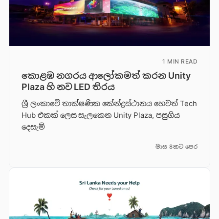
1 MIN READ
කොළඹ නගරය ආලෝකමත් කරන Unity
Plaza හි නව LED තිරය
ශ්‍රී ලංකාවේ තාක්ෂණික කේන්ද්‍රස්ථානය හෙවත් Tech
Hub එකක් ලෙස සැලකෙන Unity Plaza, පසුගිය
දෙසැම්
මාස 8කට පෙර