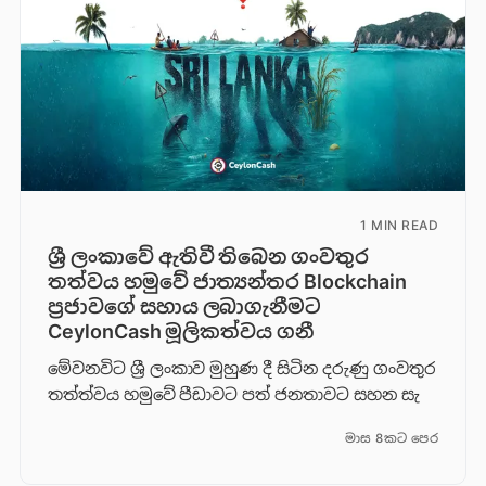
1 MIN READ
ශ්‍රී ලංකාවේ ඇතිවී තිබෙන ගංවතුර
තත්වය හමුවේ ජාත්‍යන්තර Blockchain
ප්‍රජාවගේ සහාය ලබාගැනීමට
CeylonCash මූලිකත්වය ග​නී
මේවනවිට ශ්‍රී ලංකාව මුහුණ දී සිටින දරුණු ගංවතුර
තත්ත්වය හමුවේ පීඩාවට පත් ජනතාවට සහන සැ
මාස 8කට පෙර