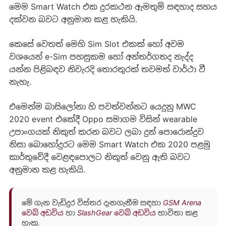
මෙම Smart Watch එක දුරකථන ඇමතුම් සඳහාද සහය
දක්වන බවට අනුමාන කළ හැකියි.
කෙසේ වෙතත් මෙහි Sim Slot එකක් හෝ අවම
වශයෙන් e-Sim පහසුකම හෝ අන්තර්ගතද නැද්ද
යන්න පිළිබඳව නිවැරදි තොරතුරක් තවමත් වාර්ථා වී
නැහැ.
එමෙන්ම බාසිලෝනා හි පවත්වන්නට යෙදුනු MWC
2020 event එකේදී Oppo සමාගම විසින් wearable
උපාංගයක් නිකුත් කරන බවට ලබා දුන් පොරොන්දුව
නිසා බොහෝදුරට මෙම Smart Watch එක 2020 පළමු
කාර්තුවේදී වෙළඳපොලට නිකුත් වෙනු ඇති බවට
අනුමාන කළ හැකියි.
මේ ගැන වැඩිදුර විස්තර දැනගැනීම සඳහා
GSM Arena
වෙබ් අඩවිය
හා
SlashGear වෙබ් අඩවිය
භාවිතා කළ
හැක.