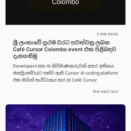
2 MIN READ
ශ්‍රී ලංකාවේ ප්‍රථම වරට පවත්වනු ලබන
Café Cursor Colombo event එක පිළිබඳව
දැනගනිමු
Developers සහ AI නිර්මාණකරුවන් අතර අතිශය
ජනප්‍රියත්වයට පත්ව ඇති Cursor AI coding platform
එක මගින් සංවිධානය කර න Café Cursor
මාස 8කට පෙර