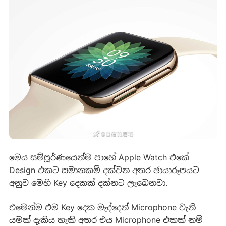
මෙය සම්පූර්ණයෙන්ම පාහේ Apple Watch එකේ
Design එකට සමානකම් දක්වන අතර ඡායාරූපයට
අනුව මෙහි Key දෙකක් දක්නට ලැබෙනවා.
එමෙන්ම එම Key දෙක මැද්දෙන් Microphone වැනි
යමක් දැකිය හැකි අතර එය Microphone එකක් නම්