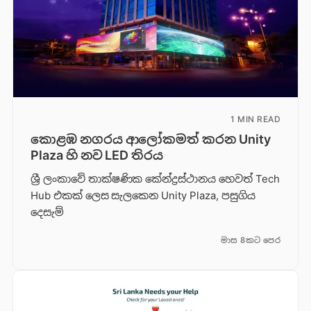
1 MIN READ
කොළඹ නගරය ආලෝකමත් කරන Unity
Plaza හි නව LED තිරය
ශ්‍රී ලංකාවේ තාක්ෂණික කේන්ද්‍රස්ථානය හෙවත් Tech
Hub එකක් ලෙස සැලකෙන Unity Plaza, පසුගිය
දෙසැම්
මාස 8කට පෙර