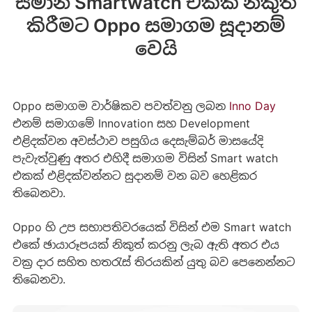
සමාන Smartwatch එකක් නිකුත්
කිරීමට Oppo සමාගම සූදානම්
වෙයි
Oppo සමාගම වාර්ෂිකව පවත්වනු ලබන
Inno Day
එනම් සමාගමේ Innovation සහ Development
එළිදක්වන අවස්ථාව පසුගිය දෙසැම්බර් මාසයේදි
පැවැත්වුණු අතර එහිදී සමාගම විසින් Smart watch
එකක් එළිදක්වන්නට සුදානම් වන බව හෙළිකර
තිබෙනවා.
Oppo හි උප සභාපතිවරයෙක් විසින් එම Smart watch
එකේ ඡායාරූපයක් නිකුත් කරනු ලැබ ඇති අතර එය
වක්‍ර දාර සහිත හතරැස් තිරයකින් යුතු බව පෙනෙන්නට
තිබෙනවා.