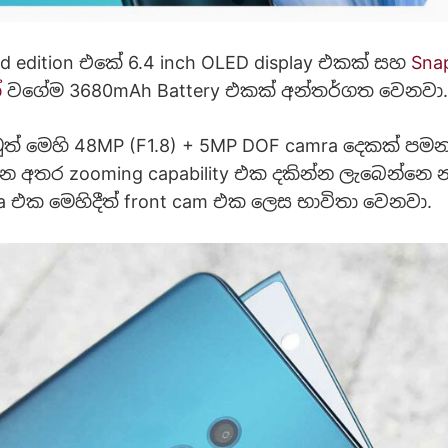
d edition එකේ 6.4 inch OLED display එකක් සහ
Sna
්
වගේම 3680mAh Battery එකක් අන්තර්ගත වෙනවා.
 මෙහි 48MP (F1.8) + 5MP DOF camra දෙකක් පම
න අතර zooming capability එක දකින්න ලැබෙන්නෙ නෑ
ra එක මෙහිදීත් front cam එක ලෙස භාවිතා වෙනවා.