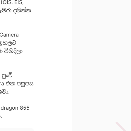
OIS, EIS,
මරා දකින්න
 Camera
ට ඉහලට
විහිදිලා
පුංචි
era එක පසුපස
නවා.
pdragon 855
.