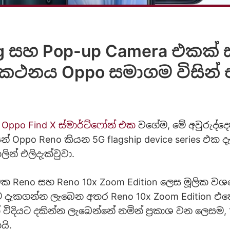
g සහ Pop-up Camera එකක්
කථනය Oppo සමාගම විසින් එ
ේ
Oppo Find X ස්මාර්ට්ෆෝන් එක
වගේම, මේ අවුරුද්දෙ
ින් Oppo Reno කියන 5G flagship device series එක 
න් එලිදැක්වුවා.
එක Reno සහ Reno 10x Zoom Edition ලෙස මූලික වශය
ට දැකගන්න ලැබෙන අතර Reno 10x Zoom Edition එකේ
 විදියට දකින්න ලැබෙන්නේ නමින් ප්‍රකාශ වන ලෙසම,
යි.