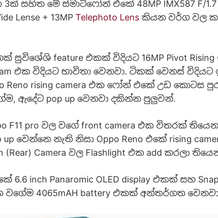
3ක් සහිත මේ ස්මාට්ෆෝන් එකේ 48MP IMX587 F/1.7 (
Wide Lense + 13MP
Telephoto Lens
කියන වර්ග වල කැ
 සුවිශේශි feature එකක් විදියට 16MP Pivot Rising
cam එක විදියට භාවිතා වෙනවා. ටිකක් වෙනස් විදිය
Reno rising camera එක ෆෝන් එකේ උඩ කොටස පුරා 
ම, ඇදේට pop up වෙනවා දකින්න පුලුවන්.
po F11 pro වල වගේ front camera එක විතරක් තියෙන 
up වෙන්නෙ නැති නිසා Oppo Reno එකේ rising cam
(Rear) Camera වල Flashlight එක add කරලා තියෙ
එකේ 6.6 inch Panaromic OLED display එකක් සහ Sna
එක වගේම 4065mAH battery එකක් අන්තර්ගත වෙනවා