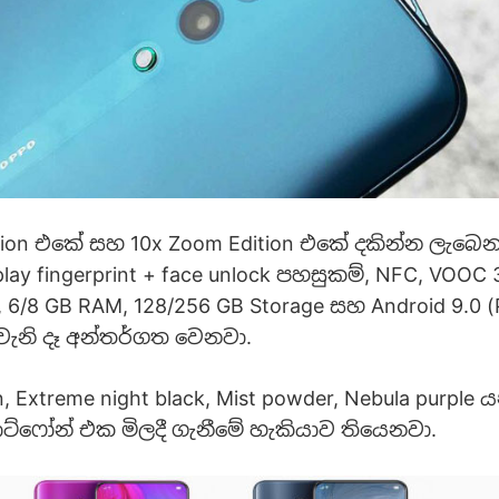
ition එකේ සහ 10x Zoom Edition එකේ දකින්න ලැබ
splay fingerprint + face unlock පහසුකම්, NFC, VOOC 
g, 6/8 GB RAM, 128/256 GB Storage සහ Android 9.0 (
ැනි දෑ අන්තර්ගත වෙනවා.
n, Extreme night black, Mist powder, Nebula purple
මාට්ෆෝන් එක මිලදී ගැනීමේ හැකියාව තියෙනවා.