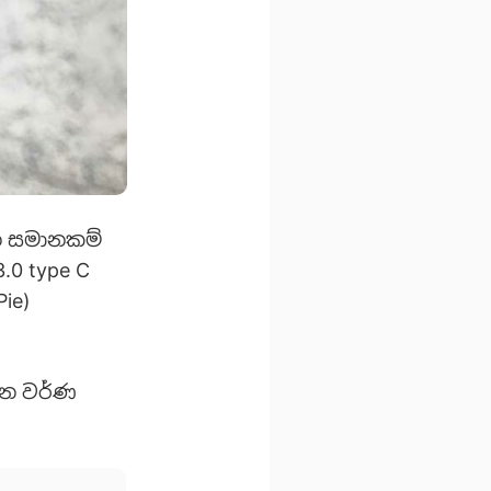
ෙන සමානකම්
3.0 type C
Pie)
 යන වර්ණ