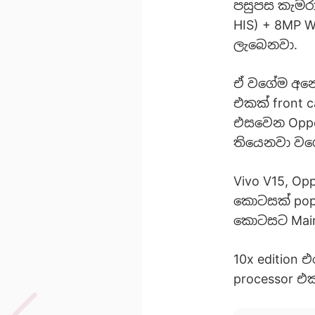
පසුපස කැමරා 
HIS) + 8MP 
ලැබෙනවා.
ඒ වගේම අනෙක්
එකක් front 
එසවෙන Oppo 
තියෙනවා වගේ
Vivo V15, Op
කොටසක් pop 
කොටසට Main 
10x edition 
processor 