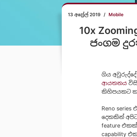
13 අප්‍රේල් 2019
/
Mobile
10x Zoomin
ජංගම දුර
ගිය අවුරුද්ද
ආයතනය
විස
කිහිපයකට කලි
Reno series 
දෙකකින් අපි
feature එකක්
capability එක