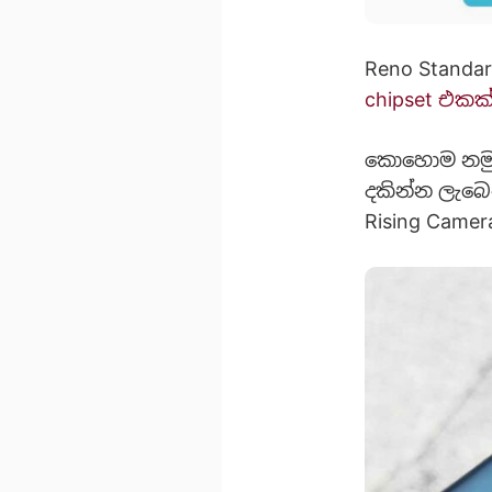
Reno Standar
chipset එකක
කොහොම නමුත්
දකින්න ලැබෙ
Rising Came