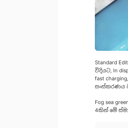
Standard Ed
විදියට, In di
fast chargin
සංස්කරණය ව
Fog sea gree
4කින් මේ ස්