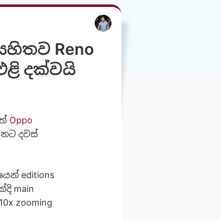
 සහිතව Reno
ළි දක්වයි
ත්
Oppo
දැනට දවස්
ෙන් editions
දි main
 10x zooming