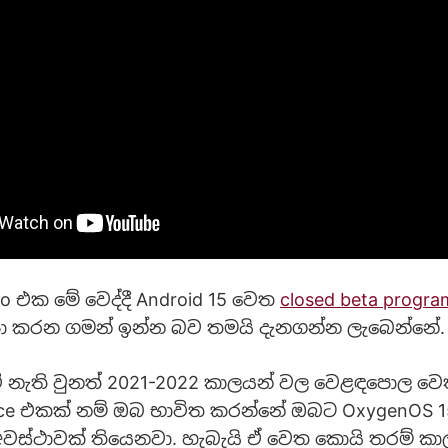
ro එක මේ වෙද්දී Android 15 වෙත
closed beta progra
ෂා කරන ගමන් ඉන්න බව තමයි දැනගන්න ලැබෙන්නේ
ේ නැති වුනත් 2021-2022 කාලයන් වල වෙළඳපොල වෙත
ice එකක් නම් ඔබ භාවිත කරන්නේ ඔබට OxygenOS 
වස්ථාවක් තියෙනවා. හැබැයි ඒ වෙත කොයි තරම් ක