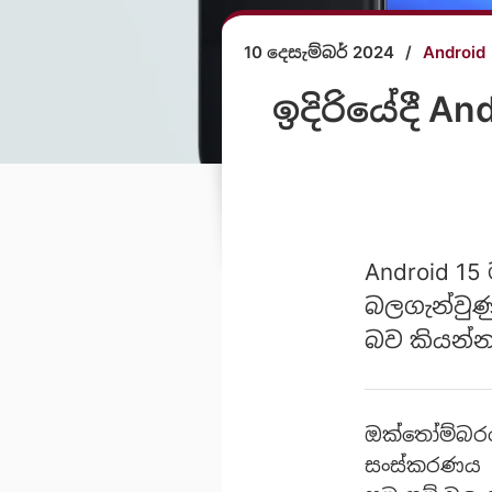
10 දෙසැම්බර් 2024
/
Android
ඉදිරියේදී A
Android 1
බලගැන්වුණ
බව කියන්
ඔක්තෝම්බරය
සංස්කරණය