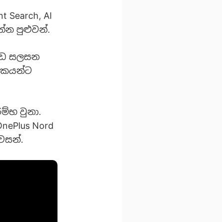
t Search, AI
න්න පුළුවන්.
 ඉඩ සලසන
ීලකයන්ට
ම්භ වුනා.
OnePlus Nord
වසන්.