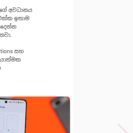
ුගේ අවධානය
 එක්ක ඉතාම
 දෙන්න
ෙනවා.
ations සහ
රියාත්මක
ග