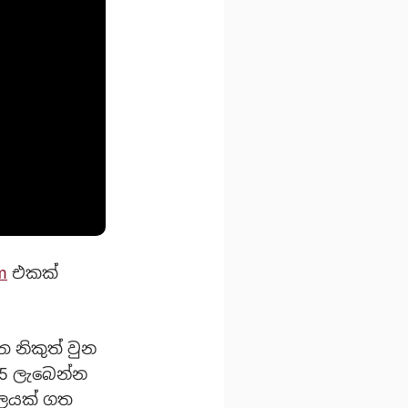
m
එකක්
.
 නිකුත් වුන
15 ලැබෙන්න
ාලයක් ගත