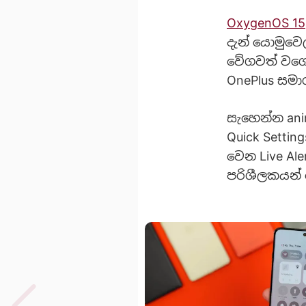
OxygenOS 15
දැන් යොමුවෙ
වේගවත් වගේ
OnePlus සමා
සැහෙන්න anim
Quick Settin
වෙන Live Al
පරිශීලකයන් 