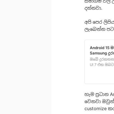
සමාගම් වල උ
දන්නවා.
අපි පෙර ලිප
ලැබෙන්න පට
Android 15 
Samsung දු
ඔබේ දුරකතනය
UI 7 එක ඔබට 
හැම ප්‍රධාන
වෙනවා ඔවුන්
customize 