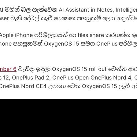
මගින් බල ගැන්වෙන AI Assistant in Notes, Intelligen
raser වැනි දේවල් කැපී පෙනෙන පහසුකම් ලෙස හඳුන්ව
pple iPhone පරිශීලකයන් හා files share කරගන්න
iPhone පහසුකමත් OxygenOS 15 සමග OnePlus පරිශ
mber 6
වැනිදා ඉඳලා OxygenOS 15 roll out වෙන්න ආර
 12, OnePlus Pad 2, OnePlus Open OnePlus Nord 4, 
, OnePlus Nord CE4 උපාංග වෙත OxygenOS 15 ලැබී අ