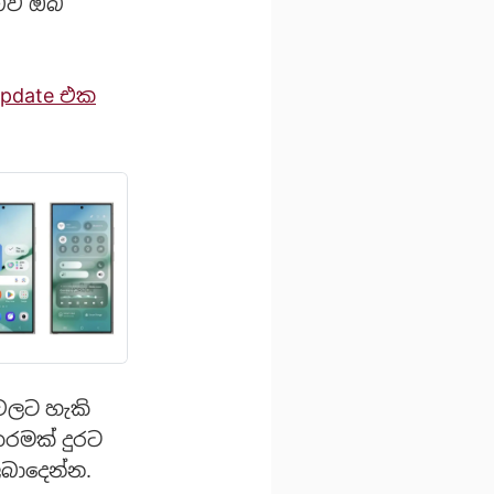
 බව ඔබ
update එක
 වලට හැකි
තරමක් දුරට
ලබාදෙන්න.