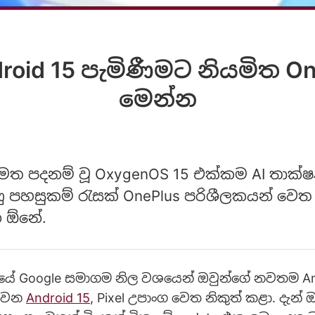
ndroid 15 පැමිණීමට නියමිත O
මෙන්න
5 මත පදනම් වූ OxygenOS 15 එක්කම AI තාක
ු පහසුකම් රැසක් OnePlus පරිශීලකයන් වෙ
න ඕනේ.
ේ Google සමාගම නිල වශයෙන් ඔවුන්ගේ නවතම An
 වන
Android 15
, Pixel උපාංග වෙත නිකුත් කළා. දැන් 