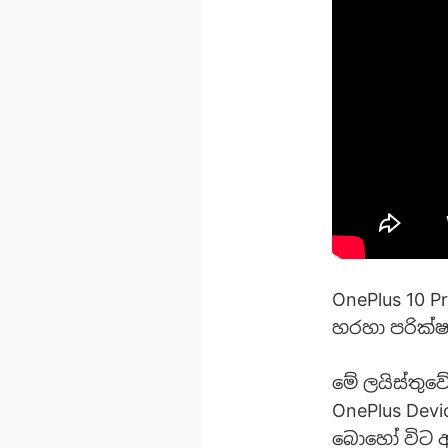
OnePlus 10 P
හරහා පරික්
මේ ලයිස්තුව
OnePlus Dev
බොහෝ විට අ