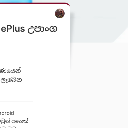
nePlus උපාංග
්ෂණයෙන්
ත ලැබෙන
droid
ඔවුන් අනෙක්