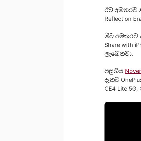
ඊට අමතරව AI 
Reflection E
මීට අමතරව A
Share with 
ලැබෙනවා.
පසුගිය
Nove
දැනට OnePlus
CE4 Lite 5G