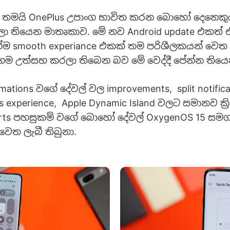
තමයි OnePlus උපාංග භාවිත කරන බොහෝ දෙනෙක
ලා තියෙන මාතෘකාව. මේ නව Android update එකත්
ම smooth experiance එකක් තම පරිශීලකයන් වෙත
ගම උත්සහ කරලා තිබෙන බව මේ වෙද්දී පේන්න තිය
ations වගේ දේවල් වල improvements, split notific
gs experience, Apple Dynamic Island වලට සමානව ක්‍
erts පහසුකම් වගේ බොහෝ දේවල් OxygenOS 15 සම
වෙත ලැබී තිබුනා.