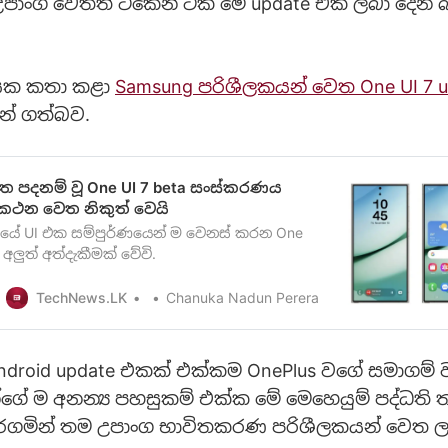
පාංග වෙතත් ටිකෙන් ටික මේ update එක ලබා දෙන
ියක කතා කළා
Samsung පරිශීලකයන් වෙත One UI 7 
න් ගත්බව.
මත පදනම් වූ One UI 7 beta සංස්කරණය
රකථන වෙත නිකුත් වෙයි
ේ UI එක සම්පුර්ණයෙන් ම වෙනස් කරන One
අලුත් අත්දැකීමක් වේවි.
TechNews.LK
Chanuka Nadun Perera
 Android update එකක් එක්කම OnePlus වගේ සමාගම්
ගේ ම අනන්‍ය පහසුකම් එක්ක මේ මෙහෙයුම් පද්ධති 
කරගමින් තම උපාංග භාවිතකරණ පරිශීලකයන් වෙත 