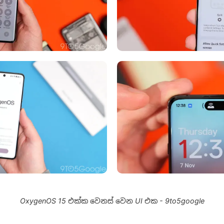
OxygenOS 15 එක්ක වෙනස් වෙන UI එක - 9to5google