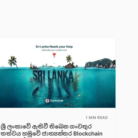
1 MIN READ
ශ්‍රී ලංකාවේ ඇතිවී තිබෙන ගංවතුර
තත්වය හමුවේ ජාත්‍යන්තර Blockchain