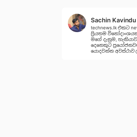
Sachin Kavindu
technews.lk එකට n
ප්‍රියතම විනෝදාංශ
මගේ දැනුම, හැකිය
දෙනෙකුට ප්‍රයෝජනවත
යොදවන්න අවස්ථාව 