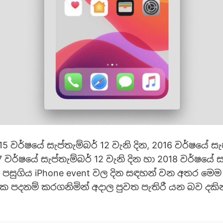
015 වර්ෂයේ සැප්තැම්බර් 12 වැනි දින, 2016 වර්ෂයේ සැ
17 වර්ෂයේ සැප්තැම්බර් 12 වැනි දින හා 2018 වර්ෂයේ ස
ස පසුගිය iPhone event වල දින සඳහන් වන අතර මෙම
එක පදනම් කරගනිමින් අදාල පුවත පැතිරී යන බව දකි