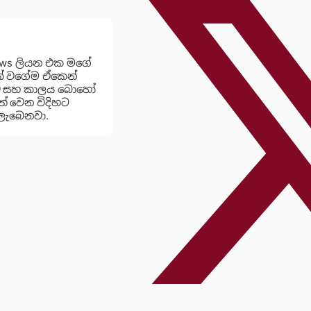
ews ලියන එක මගේ
යක් වගේම ඒකෙන්
ාව සහ කාලය බොහෝ
් වෙන විදිහට
ලැබෙනවා.