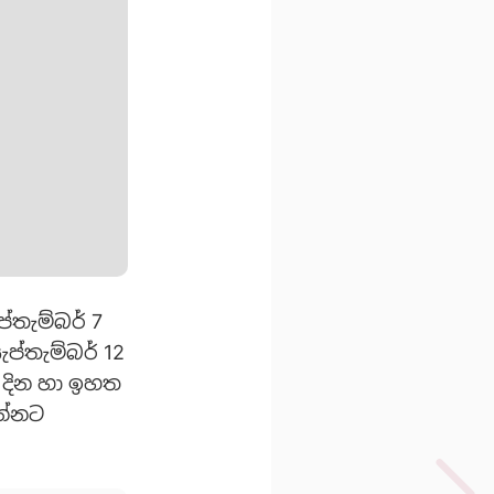
ප්තැම්බර් 7
ැප්තැම්බර් 12
 දින හා ඉහත
න්නට