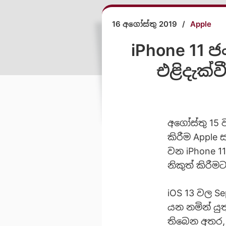
16 අගෝස්තු 2019
/
Apple
iPhone 11 
එළිදැක්
අගෝස්තු 15 
කිරීම Apple
වන iPhone 1
නිකුත් කිරී
iOS 13 වල S
යන නමින් යු
තිබෙන අතර, 