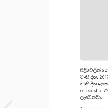
පිළිවෙලින් 2
වැනි දින, 20
වැනි දින ලෙ
screenshot 
ලැබෙනවා.