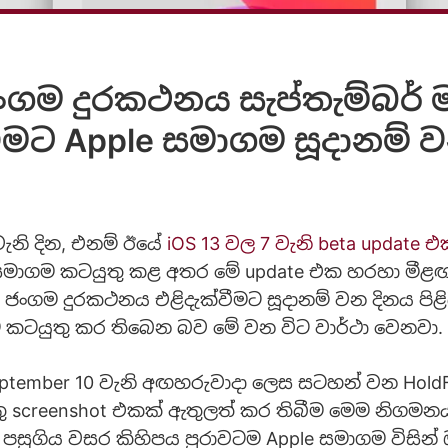
ජංගම දුරකථනය සැප්තැම්බර් ම
වීමට Apple සමාගම සූදානම් 
වැනි දින, එනම් ඊයේ
iOS 13 වල
7 වැනි beta update 
 සමාගම කටයුතු කළ අතර මේ update එක හරහා මීළ
1 ජංගම දුරකථනය එළිදැක්වීමට සූදානම් වන දිනය පිළ
මට කටයුතු කර තිබෙන බව මේ වන විට වාර්ථා වෙනවා.
eptember 10 වැනි අඟහරුවාදා ලෙස සටහන් වන HoldF
තු screenshot එකක් ඇතුලත් කර තිබීම මෙම නිගමන
පසුගිය වසර කිහිපය පුරාවටම Apple සමාගම විසින් 