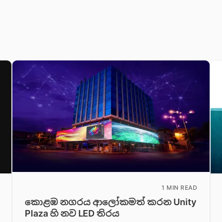
1 MIN READ
කොළඹ නගරය ආලෝකමත් කරන Unity
Plaza හි නව LED තිරය