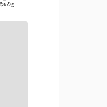
 දින වල