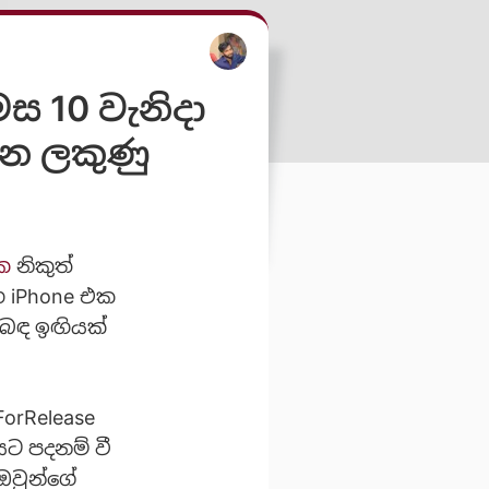
ස 10 වැනිදා
වන ලකුණු
එක
නිකුත්
ඟ iPhone එක
ිබඳ ඉඟියක්
orRelease
යට පදනම් වී
ඔවුන්ගේ