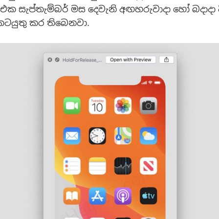
t එක සැප්තැම්බර් මස දෙවැනි අඟහරුවාදා හෝ බදාදා
කටයුතු කර තිබෙනවා.