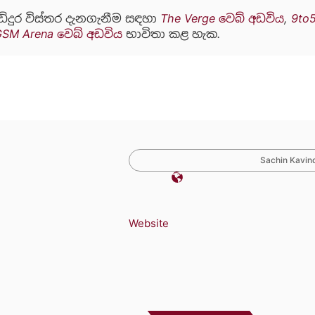
ඩිදුර විස්තර දැනගැනීම සඳහා
The Verge වෙබ් අඩවිය
,
9to
GSM Arena වෙබ් අඩවිය
භාවිතා කළ හැක.
Sachin Kavind
Website