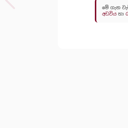
මේ ගැන වැ
අඩවිය
හා