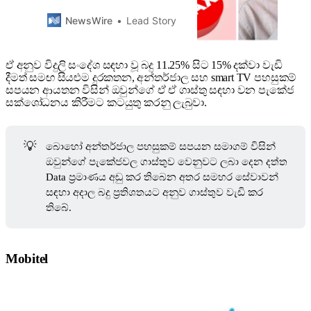
to be implemented over the
immediate and near term to
NewsWire
Lead Story
increase revenue.
TheContinue Reading
ඒ අනුව විදුලි සංදේශ සඳහා වූ බදු 11.25% සිට 15% දක්වා වැඩි
දීමත් සමඟ සියළුම දුරකතන, අන්තර්ජාල සහ smart TV පහසුකම්
සපයන ආයතන විසින් ඔවුන්ගේ ඒ ඒ ගාස්තු සඳහා වන පැකේජ
සක්ශෝධනය කිරීමට කටයුතු කරනු ලැබුවා.
💡
බොහෝ අන්තර්ජාල පහසුකම් සපයන සමාගම් විසින්
ඔවුන්ගේ පැකේජවල ගාස්තුව වෙනුවට ලබා දෙන දත්ත
Data ප්‍රමාණය අඩු කර තිබෙන අතර සමහර සේවාවන්
සඳහා අදාල බදු ප්‍රතිශතයට අනුව ගාස්තුව වැඩි කර
තිබේ.
Mobitel