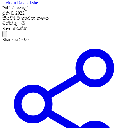
Uvindu Rajapakshe
Publish කළේ
ජූනි 6, 2022
කියවීමට ගතවන කාලය
මිනිත්තු 1 යි
Save කරන්න
Share කරන්න