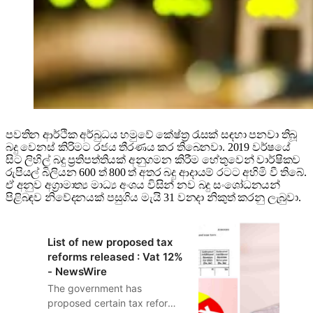
පවතින ආර්ථික අර්බුධය හමුවේ කේෂ්ත්‍ර රැසක් සඳහා පනවා තිබූ
බදු වෙනස් කිරිමට රජය තීරණය කර තිබෙනවා. 2019 වර්ෂයේ
සිට ලිහිල් බදු ප්‍රතිපත්තියක් අනුගමන කිරීම හේතුවෙන් වාර්ෂිකව
රුපියල් බිලියන 600 ත් 800 ත් අතර බදු ආදායම් රටට අහිමි වී තිබේ.
ඒ අනුව අග්‍රාමාත්‍ය මාධ්‍ය අංශය විසින් නව බදු සංශෝධනයන්
පිළිබඳව නිවේදනයක් පසුගිය මැයි 31 වනදා නිකුත් කරනු ලැබුවා.
List of new proposed tax
reforms released : Vat 12%
- NewsWire
The government has
proposed certain tax reforms