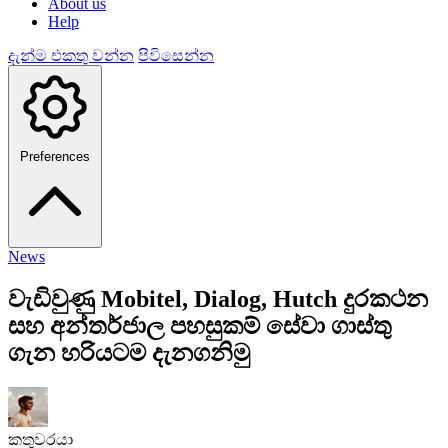
About us
Help
දැන්ම එකතු වන්න
පිවිසෙන්න
Preferences
News
වැඩිවුණු Mobitel, Dialog, Hutch දුරකථන
සහ අන්තර්ජාල පහසුකම් සේවා ගාස්තු
ගැන හරියටම දැනගනිමු
කතුවරයා