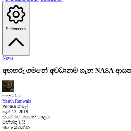
Preferences
News
අඟහරු ගමනේ අවධානම ගැන NASA ආයතනය
කතුවරයා
Yasith Ranwala
Publish කළේ
සැප් 12, 2018
කියවීමට ගතවන කාලය
මිනිත්තු 1 යි
Share කරන්න