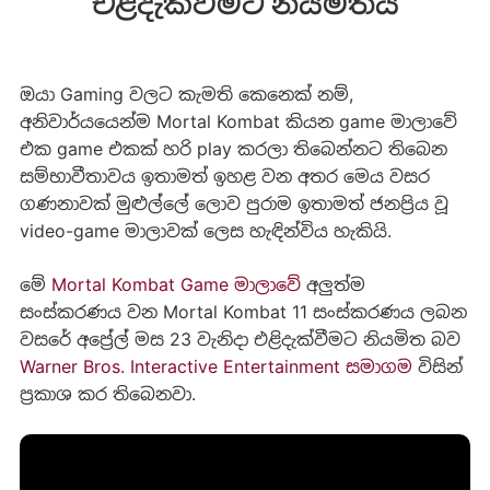
එළිදැක්වීමට නියමිතයි
ඔයා Gaming වලට කැමති කෙනෙක් නම්,
අනිවාර්යයෙන්ම Mortal Kombat කියන game මාලාවේ
එක game එකක් හරි play කරලා තිබෙන්නට තිබෙන
සම්භාවීතාවය ඉතාමත් ඉහළ වන අතර මෙය වසර
ගණනාවක් මුළුල්ලේ ලොව පුරාම ඉතාමත් ජනප්‍රිය වූ
video-game මාලාවක් ලෙස හැඳින්විය හැකියි.
මේ
Mortal Kombat Game මාලාවේ
අලුත්ම
සංස්කරණය වන Mortal Kombat 11 සංස්කරණය ලබන
වසරේ අප්‍රේල් මස 23 වැනිදා එළිදැක්වීමට නියමිත බව
Warner Bros. Interactive Entertainment සමාගම
විසින්
ප්‍රකාශ කර තිබෙනවා.