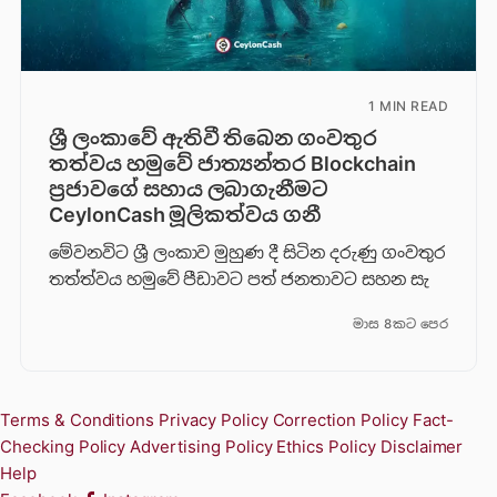
1 MIN READ
ශ්‍රී ලංකාවේ ඇතිවී තිබෙන ගංවතුර
තත්වය හමුවේ ජාත්‍යන්තර Blockchain
ප්‍රජාවගේ සහාය ලබාගැනීමට
CeylonCash මූලිකත්වය ග​නී
මේවනවිට ශ්‍රී ලංකාව මුහුණ දී සිටින දරුණු ගංවතුර
තත්ත්වය හමුවේ පීඩාවට පත් ජනතාවට සහන සැ
මාස 8කට පෙර
Terms & Conditions
Privacy Policy
Correction Policy
Fact-
Checking Policy
Advertising Policy
Ethics Policy
Disclaimer
Help