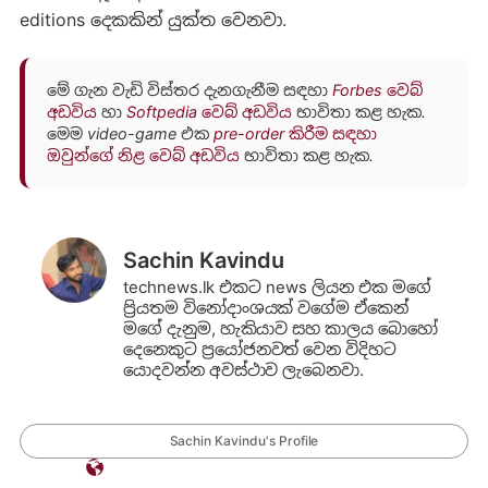
editions දෙකකින් යුක්ත වෙනවා.
මේ ගැන වැඩි විස්තර දැනගැනීම සඳහා
Forbes වෙබ්
අඩවිය
හා
Softpedia වෙබ් අඩවිය
භාවිතා කළ හැක.
මෙම video-game එක
pre-order කිරීම සඳහා
ඔවුන්ගේ නිළ වෙබ් අඩවිය
භාවිතා කළ හැක.
Sachin Kavindu
technews.lk එකට news ලියන එක මගේ
ප්‍රියතම විනෝදාංශයක් වගේම ඒකෙන්
මගේ දැනුම, හැකියාව සහ කාලය බොහෝ
දෙනෙකුට ප්‍රයෝජනවත් වෙන විදිහට
යොදවන්න අවස්ථාව ලැබෙනවා.
Sachin Kavindu's Profile