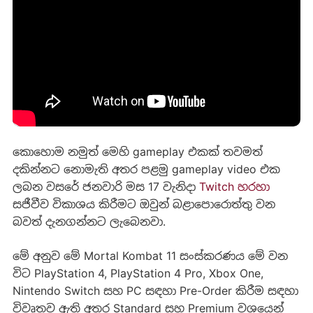
‍කොහොම නමුත් මෙහි gameplay එකක් තවමත්
දකින්නට නොමැති අතර පළමු gameplay video එක
ලබන වසරේ ජනවාරි මස 17 වැනිදා
Twitch හරහා
සජීවීව විකාශය කිරීමට ඔවුන් බළාපොරොත්තු වන
බවත් දැනගන්නට ලැබෙනවා.
මේ අනුව මේ Mortal Kombat 11 සංස්කරණය මේ වන
විට PlayStation 4, PlayStation 4 Pro, Xbox One,
Nintendo Switch සහ PC සඳහා Pre-Order කිරීම සඳහා
විවෘතව ඇති අතර Standard සහ Premium වශයෙන්