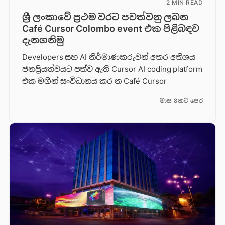
2 MIN READ
ශ්‍රී ලංකාවේ ප්‍රථම වරට පවත්වනු ලබන
Café Cursor Colombo event එක පිළිබඳව
දැනගනිමු
Developers සහ AI නිර්මාණකරුවන් අතර අතිශය
ජනප්‍රියත්වයට පත්ව ඇති Cursor AI coding platform
එක මගින් සංවිධානය කර න Café Cursor
මාස 8කට පෙර