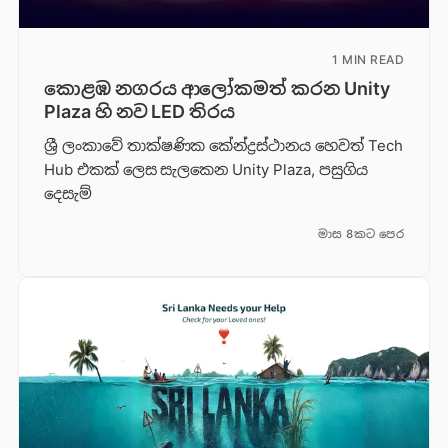
1 MIN READ
කොළඹ නගරය ආලෝකමත් කරන Unity
Plaza හි නව LED තිරය
ශ්‍රී ලංකාවේ තාක්ෂණික කේන්ද්‍රස්ථානය හෙවත් Tech
Hub එකක් ලෙස සැලකෙන Unity Plaza, පසුගිය
දෙසැම්
මාස 8කට පෙර