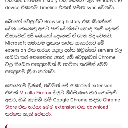
එකකින් browser history එක ඔබගේ සෑම Windows 10
device එකකම Timeline එකත් සමඟ sync වෙනවා.
බොහෝ වෙලාවට Browsing history එක කියන්නේ
වෙන කෙනෙකු අතට පත් වෙන්නට හොඳ නැති දෙයක්
නිසාවෙන් අපි බොහෝ දෙනෙක් ඒ ගැන වද වෙනවා.
Microsoft සමාගම ප්‍රකාශ කරන ආකාරයට මේ
extension එක හරහා අදාල දත්ත ඔවුන්ගේ servers වල
ගබඩා කර නොගන්නා අතර, මේ වෙනුවෙන් Chrome
වල තිබෙන පහසුකමක් ම භාවිතා කරමින් මෙම
පහසුකම ක්‍රියා කරනවා.
කොහොම වුණත්, තවමත් මේ ආකාරයේ extension
එකක්
Mozilla Firefox
වලට නිර්මාණය කර නොමැති
අතර, ඔබ කැමති නම් Google Chrome සඳහා
Chrome
Store එක හරහා මෙම extension එක download
කරගත හැකි වෙනවා
.