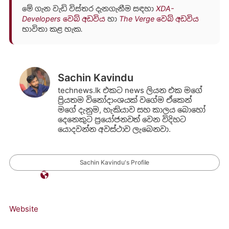
මේ ගැන වැඩි විස්තර දැනගැනීම සඳහා
XDA-
Developers වෙබ් අඩවිය
හා
The Verge වෙබ් අඩවිය
භාවිතා කළ හැක.
Sachin Kavindu
technews.lk එකට news ලියන එක මගේ
ප්‍රියතම විනෝදාංශයක් වගේම ඒකෙන්
මගේ දැනුම, හැකියාව සහ කාලය බොහෝ
දෙනෙකුට ප්‍රයෝජනවත් වෙන විදිහට
යොදවන්න අවස්ථාව ලැබෙනවා.
Sachin Kavindu's Profile
Website