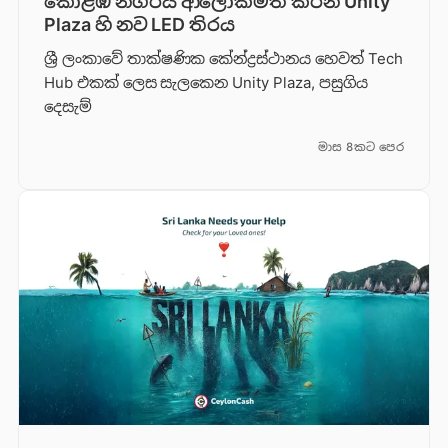
කොළඹ නගරය ආලෝකමත් කරන Unity
Plaza හි නව LED තිරය
ශ්‍රී ලංකාවේ තාක්ෂණික කේන්ද්‍රස්ථානය හෙවත් Tech
Hub එකක් ලෙස සැලකෙන Unity Plaza, පසුගිය
දෙසැම්
මාස 8කට පෙර