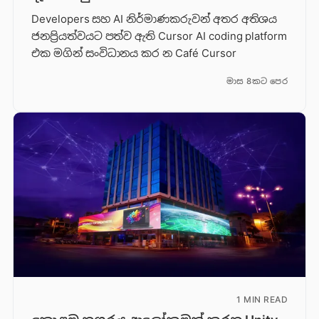
Developers සහ AI නිර්මාණකරුවන් අතර අතිශය
ජනප්‍රියත්වයට පත්ව ඇති Cursor AI coding platform
එක මගින් සංවිධානය කර න Café Cursor
මාස 8කට පෙර
1 MIN READ