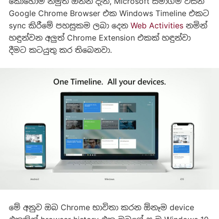
කොහොම නමුත් ඔන්න දැන්, Microsoft සමාගම විසින්
Google Chrome Browser එක Windows Timeline එකට
sync කිරීමේ පහසුකම ලබා දෙන
Web Activities
නමින්
හඳුන්වන අලුත් Chrome Extension එකක් හඳුන්වා
දීමට කටයුතු කර තිබෙනවා.
මේ අනුව ඔබ Chrome භාවිතා කරන ඕනෑම device