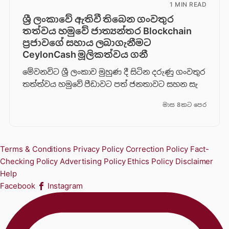
1 MIN READ
ශ්‍රී ලංකාවේ ඇතිවී තිබෙන ගංවතුර
තත්වය හමුවේ ජාත්‍යන්තර Blockchain
ප්‍රජාවගේ සහාය ලබාගැනීමට
CeylonCash මූලිකත්වය ග​නී
මේවනවිට ශ්‍රී ලංකාව මුහුණ දී සිටින දරුණු ගංවතුර
තත්ත්වය හමුවේ පීඩාවට පත් ජනතාවට සහන සැ
මාස 8කට පෙර
Terms & Conditions
Privacy Policy
Correction Policy
Fact-
Checking Policy
Advertising Policy
Ethics Policy
Disclaimer
Help
Facebook
Instagram