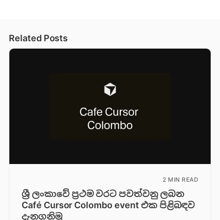
Related Posts
2 MIN READ
ශ්‍රී ලංකාවේ ප්‍රථම වරට පවත්වනු ලබන
Café Cursor Colombo event එක පිළිබඳව
දැනගනිමු