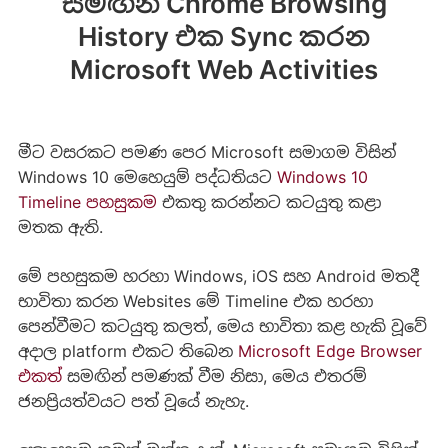
සමඟින් Chrome Browsing
History එක Sync කරන
Microsoft Web Activities
මීට වසරකට පමණ පෙර Microsoft සමාගම විසින්
Windows 10 මෙහෙයුම් පද්ධතියට
Windows 10
Timeline පහසුකම
එකතු කරන්නට කටයුතු කළා
මතක ඇති.
මේ පහසුකම හරහා Windows, iOS සහ Android මතදී
භාවිතා කරන Websites මේ Timeline එක හරහා
පෙන්වීමට කටයුතු කලත්, මෙය භාවිතා කළ හැකි වූවේ
අදාල platform එකට තිබෙන
Microsoft Edge Browser
එකත්
සමඟින් පමණක් වීම නිසා, මෙය එතරම්
ජනප්‍රියත්වයට පත් වූයේ නැහැ.