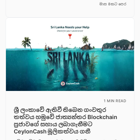
මාස 8කට පෙර
1 MIN READ
ශ්‍රී ලංකාවේ ඇතිවී තිබෙන ගංවතුර
තත්වය හමුවේ ජාත්‍යන්තර Blockchain
ප්‍රජාවගේ සහාය ලබාගැනීමට
CeylonCash මූලිකත්වය ග​නී