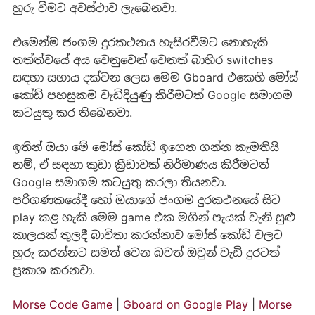
හුරු වීමට අවස්ථාව ලැබෙනවා.
එමෙන්ම ජංගම දුරකථනය හැසිරවීමට නොහැකි
තත්ත්වයේ අය වෙනුවෙන් වෙනත් බාහිර switches
සඳහා සහාය දක්වන ලෙස මෙම Gboard එකෙහි මෝස්
කෝඩ් පහසුකම වැඩිදියුණු කිරීමටත් Google සමාගම
කටයුතු කර තිබෙනවා.
ඉතින් ඔයා මේ මෝස් කෝඩ් ඉගෙන ගන්න කැමතියි
නම්, ඒ සඳහා කුඩා ක්‍රීඩාවක් නිර්මාණය කිරීමටත්
Google සමාගම කටයුතු කරලා තියනවා.
පරිගණකයේදී හෝ ඔයාගේ ජංගම දුරකථනයේ සිට
play කළ හැකි මෙම game එක මගින් පැයක් වැනි සුළු
කාලයක් තුලදී බාවිතා කරන්නාව මෝස් කෝඩ් වලට
හුරු කරන්නට සමත් වෙන බවත් ඔවුන් වැඩි දුරටත්
ප්‍රකාශ කරනවා.
Morse Code Game
|
Gboard on Google Play
|
Morse