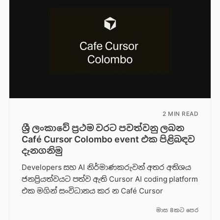
2 MIN READ
ශ්‍රී ලංකාවේ ප්‍රථම වරට පවත්වනු ලබන
Café Cursor Colombo event එක පිළිබඳව
දැනගනිමු
Developers සහ AI නිර්මාණකරුවන් අතර අතිශය
ජනප්‍රියත්වයට පත්ව ඇති Cursor AI coding platform
එක මගින් සංවිධානය කර න Café Cursor
මාස 8කට පෙර