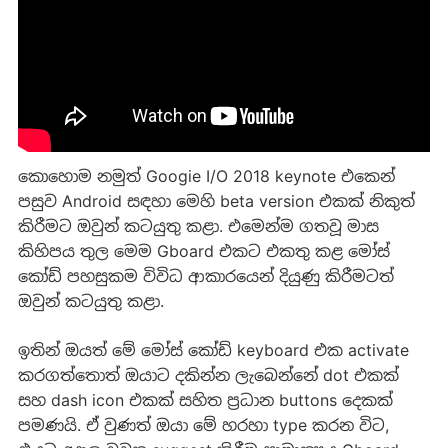
කොහොම නමුත් Googie I/O 2018 keynote එකෙන්
පසුව Android සඳහා මෙහි beta version එකක් නිකුත්
කිරීමට ඔවුන් කටයුතු කළා. එමෙන්ම ගතවූ මාස
කිහිපය තුල මෙම Gboard එකට එකතු කළ මෝස්
කෝඩ් පහසුකම විවිධ ආකාරයෙන් දියුණු කිරීමටත්
ඔවුන් කටයුතු කළා.
ඉතින් ඔයත් මේ මෝස් කෝඩ් keyboard එක activate
කරගත්තොත් ඔයාට දකින්න ලැබෙන්නේ dot එකක්
සහ dash icon එකක් සහිත ප්‍රධාන buttons දෙකක්
පමණයි. ඒ වුණත් ඔයා මේ හරහා type කරන විට,