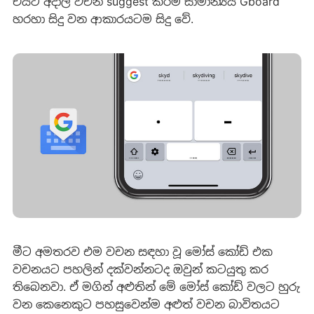
එයට අදාල වචන suggest කිරීම සාමාන්‍යය Gboard
හරහා සිදු වන ආකාරයටම සිදු වේ.
මීට අමතරව එම වචන සඳහා වූ මෝස් කෝඩ් එක
වචනයට පහලින් දක්වන්නටද ඔවුන් කටයුතු කර
තිබෙනවා. ඒ මගින් අළුතින් මේ මෝස් කෝඩ් වලට හුරු
වන කෙනෙකුට පහසුවෙන්ම අළුත් වචන බාවිතයට