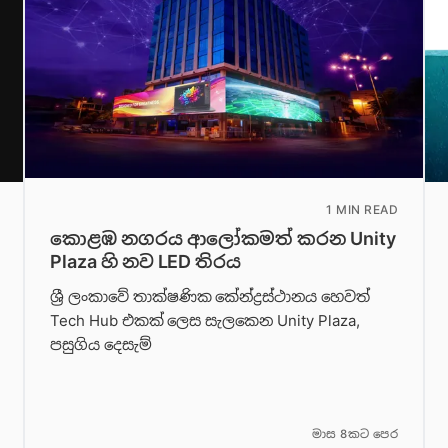
1 MIN READ
කොළඹ නගරය ආලෝකමත් කරන Unity
Plaza හි නව LED තිරය
ශ්‍රී ලංකාවේ තාක්ෂණික කේන්ද්‍රස්ථානය හෙවත්
Tech Hub එකක් ලෙස සැලකෙන Unity Plaza,
පසුගිය දෙසැම්
මාස 8කට පෙර