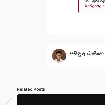
මේ ගැන වැ
9to5google
පසිඳු අබේසිංහ
Related Posts