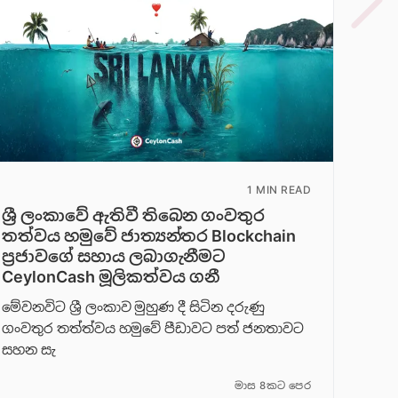
1 MIN READ
ශ්‍රී ලංකාවේ ඇතිවී තිබෙන ගංවතුර
තත්වය හමුවේ ජාත්‍යන්තර Blockchain
ප්‍රජාවගේ සහාය ලබාගැනීමට
CeylonCash මූලිකත්වය ග​නී
මේවනවිට ශ්‍රී ලංකාව මුහුණ දී සිටින දරුණු
ගංවතුර තත්ත්වය හමුවේ පීඩාවට පත් ජනතාවට
සහන සැ
මාස 8කට පෙර