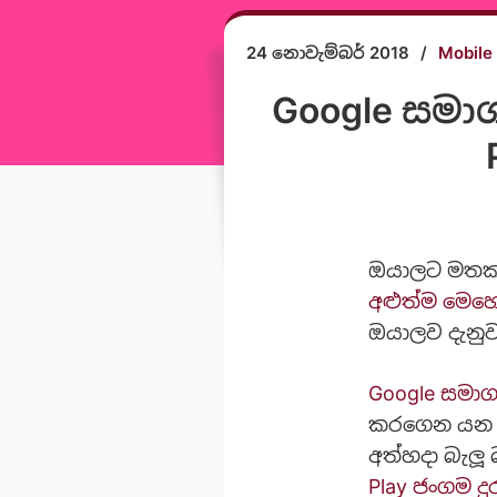
24 නොවැම්බර් 2018
/
Mobile
Google සමාග
ඔයාලට මතක 
අළුත්ම මෙහෙ
ඔයාලව දැනුව
Google සමා
කරගෙන යන මේ
අත්හදා බැලූ
Play ජංගම 