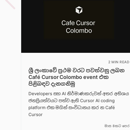
2 MIN READ
ශ්‍රී ලංකාවේ ප්‍රථම වරට පවත්වනු ලබන
Café Cursor Colombo event එක
පිළිබඳව දැනගනිමු
Developers සහ AI නිර්මාණකරුවන් අතර අතිශය
ජනප්‍රියත්වයට පත්ව ඇති Cursor AI coding
platform එක මගින් සංවිධානය කර න Café
Cursor
මාස 8කට පෙර