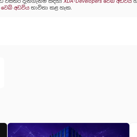
ඩි විස්තර දැනගැනීම සඳහා
XDA-Developers වෙබ් අඩවිය
හ
 වෙබ් අඩවිය
භාවිතා කළ හැක.