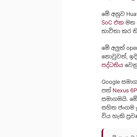
මේ අනුව Hu
SoC එක
මත ම
භාවිතා කර 
මේ අලුත් op
නොවුවත්, ඉද
පද්ධතිය
වෙනු
Google සමා
පත්
Nexus 6
සමාගමයි. මේ
සහිත ජංගම ද
විය හැකි ප්