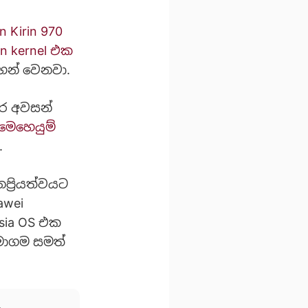
n Kirin 970
on kernel එක
න් වෙනවා.
කර අවසන්
 මෙහෙයුම්
.
ප්‍රියත්වයට
awei
sia OS එක
සමාගම සමත්