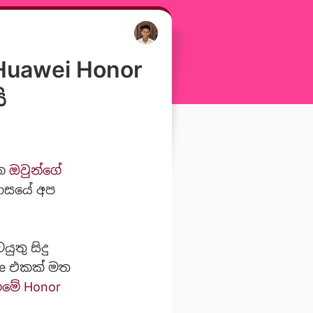
Huawei Honor
ි
ින
ඔවුන්ගේ
මාසයේ අප
ුතු සිදු
ice එකක් මත
ගමේ
Honor