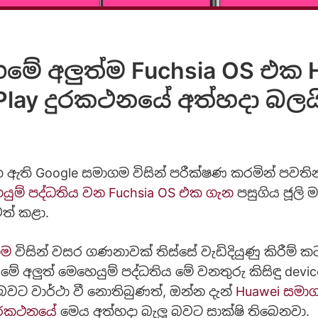
මේ අලුත්ම Fuchsia OS එක 
Play දුරකථනයේ අත්හදා බලය
ඇති Google සමාගම විසින් පරීක්ෂණ කරමින් පවත
යුම් පද්ධතිය වන Fuchsia OS එක ගැන
පසුගිය ජූලි 
ත් කළා.
ගම
විසින් වසර ගණනාවක් තිස්සේ වැඩිදියුණු කිරීම් කටය
 අලුත් මෙහෙයුම් පද්ධතිය මේ වනතුරු කිසිඳු dev
 බවට වාර්ථා වී නොතිබුණත්, ඔන්න දැන්
Huawei සමා
දුරකථනයේ
මෙය අත්හදා බැලූ බවට සාක්ෂි තිබෙනවා.