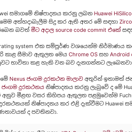
awei සමාගමේ නිෂ්පාදනය කරනු ලබන
Huawei HiSilico
ෙම අත්හදාබැලීම සිදු කර ඇති අතර මේ සඳහා
Zirc
තිබෙන බවත්
මීට අදාල source code commit එකේ
සඳහ
erating system එක සම්පූර්ණ වශයෙන්ම නිර්මාණය 
ිරි කාළ සීමාව ඇතුලත මෙය
Chrome OS
සහ
Android
වට භාවිතා කළ හැකි වන බව දැනගන්නට ලැබෙනවා
ගමේ
Nexus ජංගම දුරකථන මාලාව
අතුරින් ඉතාමත් ජන
P ජංගම දුරකථනය
නිෂ්පාදනය කරනු ලැබුවේ ද මේ Hu
 අනුව මීළඟ වසර කිහිපය ඇතුලත පළමුවෙන්ම Fuch
ුරකථනයක් නිෂ්පාදනය කර එළි දැක්වීමට Huawei 
‍රවණතාවයක් ද පවතිනවා.