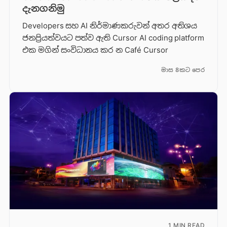
දැනගනිමු
Developers සහ AI නිර්මාණකරුවන් අතර අතිශය
ජනප්‍රියත්වයට පත්ව ඇති Cursor AI coding platform
එක මගින් සංවිධානය කර න Café Cursor
මාස 8කට පෙර
1 MIN READ