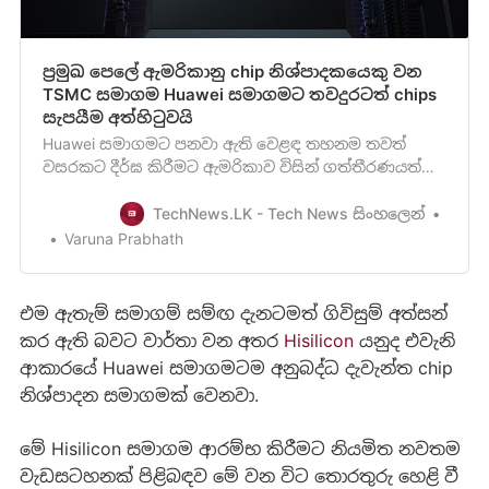
ප්‍රමුඛ පෙලේ ඇමරිකානු chip නිශ්පාදකයෙකු වන
TSMC සමාගම Huawei සමාගමට තවදුරටත් chips
සැපයීම අත්හිටුවයි
Huawei සමාගමට පනවා ඇති වෙළඳ තහනම තවත්
වසරකට දීර්ඝ කිරීමට ඇමරිකාව විසින් ගත්තීරණයත්
සමඟින් චීන තාක්ෂණික දැවැන්තයෙකු වන Huawei
සමාගමට, සිය උපාංග වලට chipsetලබාගැනීමට
TechNews.LK - Tech News සිංහලෙන්
නොහැකිවීමේ ගැටළුවකටද මුහුණ දීමට සිදුවීමේ
Varuna Prabhath
අවධානමක් ඇති වී තිබෙනවා. ලොව ප්‍රමුඛ පෙලේ chip
නිශ්පාදනය කරන ඇමරිකානු සමාගමක් වන TSMS
(Taiwa…
එම ඇතැම් සමාගම් සම්ඟ දැනටමත් ගිවිසුම් අත්සන්
කර ඇති බවට වාර්තා වන අතර
Hisilicon
යනුද එවැනි
ආකාරයේ Huawei සමාගමටම අනුබද්ධ දැවැන්ත chip
නිශ්පාදන සමාගමක් වෙනවා.
මේ Hisilicon සමාගම ආරම්භ කිරීමට නියමිත නවතම
වැඩසටහනක් පිළිබඳව මේ වන විට තොරතුරු හෙළි වී