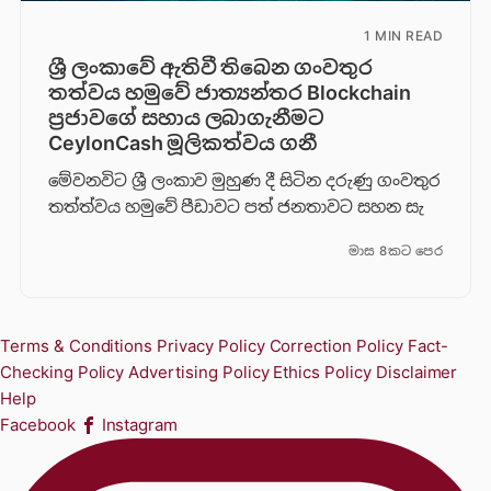
1 MIN READ
ශ්‍රී ලංකාවේ ඇතිවී තිබෙන ගංවතුර
තත්වය හමුවේ ජාත්‍යන්තර Blockchain
ප්‍රජාවගේ සහාය ලබාගැනීමට
CeylonCash මූලිකත්වය ග​නී
මේවනවිට ශ්‍රී ලංකාව මුහුණ දී සිටින දරුණු ගංවතුර
තත්ත්වය හමුවේ පීඩාවට පත් ජනතාවට සහන සැ
මාස 8කට පෙර
Terms & Conditions
Privacy Policy
Correction Policy
Fact-
Checking Policy
Advertising Policy
Ethics Policy
Disclaimer
Help
Facebook
Instagram