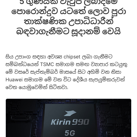
5 ගුණයක වැටුප් ලබාදීමේ
පොරොන්දුව යටතේ ලොව පුරා
තාක්ෂණික උපාධිධාරීන්
බඳවාගැනීමට සූදානම් වෙයි
සිය උපාංග සඳහා අවශ්‍ය chipset ලබා ගැනීමට
සම්බන්ධයෙන් TSMC සමාගම සමඟ ව්‍යාපාර කටයුතු
මේ වසරේ සැප්තැම්බර් මාසයේ සිට අහිමි වන නිසා
Huawei සමාගම මේ වන විට දේශීය සැපයුම්කරුවන්
වෙත යොමුවෙමින් සිටිනවා.