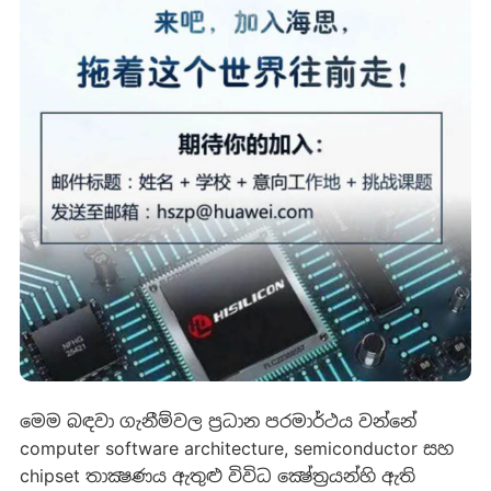
මෙම බඳවා ගැනීම්වල ප්‍රධාන පරමාර්ථය වන්නේ
computer software architecture, semiconductor සහ
chipset තාක්‍ෂණය ඇතුළු විවිධ ක්‍ෂේත්‍රයන්හි ඇති