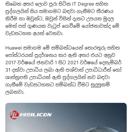
තිබෙන අතර ලොව පුරා සිටින IT Degree සහිත
පුද්ගලයින් සිය සමාගමට බඳවා ගැනීමට තීරණය
කිරීම හා ඔවුන්ට, ඔවුන් විසින් දැනට උපයන මුදල
මෙන් පස් ගුණයක වැටුප් ගෙවීමේ යෝජනාවක්ද මේ
වැඩසටහන අයත් වෙනවා.
Huawei සමාගම මේ සම්බන්ධයෙන් තොරතුරු සහිත
පෝස්ටරයක් ප්‍රදර්ශනය කර ඇති අතර එයට අනුව
2017 වර්ෂයේ ජනවාරි 1 සිට 2021 වර්ෂයේ දෙසැම්බර්
31 දක්වා උපාධිය ලබා ඇති පශ්චාත් උපාධිධාරීන් හෝ
ශාස්ත්‍රපති උපාධියක් ඇති පුද්ගලයින් නව බඳවා
ගැනීමේ වැඩසටහනට සම්බන්ධ වීමට සුදුසුකම්
ලබනවා.