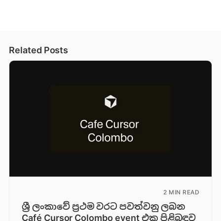
Related Posts
2 MIN READ
ශ්‍රී ලංකාවේ ප්‍රථම වරට පවත්වනු ලබන
Café Cursor Colombo event එක පිළිබඳව