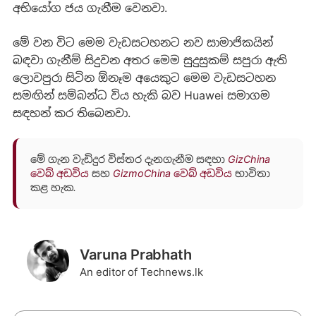
අභියෝග ජය ගැනීම වෙනවා.
මේ වන විට මෙම වැඩසටහනට නව සාමාජිකයින්
බඳවා ගැනීම් සිදුවන අතර මෙම සුදුසුකම් සපුරා ඇති
ලොවපුරා සිටින ඕනෑම අයෙකුට මෙම වැඩසටහන
සමඟින් සම්බන්ධ විය හැකි බව Huawei සමාගම
සඳහන් කර තිබෙනවා.
මේ ගැන වැඩිදුර විස්තර දැනගැනීම සඳහා
GizChina
වෙබ් අඩවිය
සහ
GizmoChina වෙබ් අඩවිය
භාවිතා
කළ හැක.
Varuna Prabhath
An editor of Technews.lk