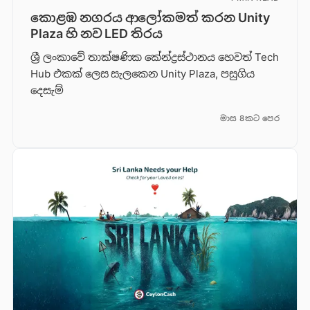
කොළඹ නගරය ආලෝකමත් කරන Unity
Plaza හි නව LED තිරය
ශ්‍රී ලංකාවේ තාක්ෂණික කේන්ද්‍රස්ථානය හෙවත් Tech
Hub එකක් ලෙස සැලකෙන Unity Plaza, පසුගිය
දෙසැම්
මාස 8කට පෙර