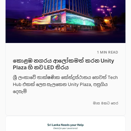
1 MIN READ
කොළඹ නගරය ආලෝකමත් කරන Unity
Plaza හි නව LED තිරය
ශ්‍රී ලංකාවේ තාක්ෂණික කේන්ද්‍රස්ථානය හෙවත් Tech
Hub එකක් ලෙස සැලකෙන Unity Plaza, පසුගිය
දෙසැම්
මාස 8කට පෙර