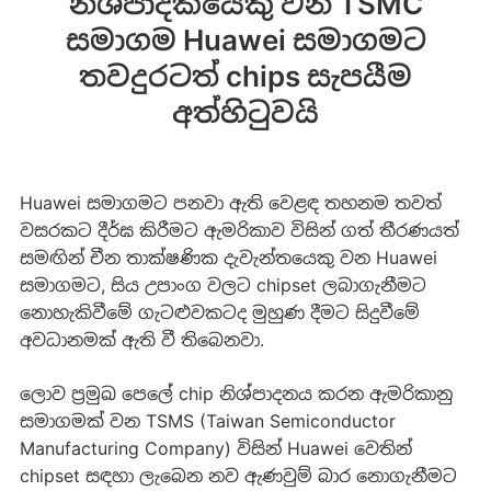
නිශ්පාදකයෙකු වන TSMC
සමාගම Huawei සමාගමට
තවදුරටත් chips සැපයීම
අත්හිටුවයි
Huawei සමාගමට පනවා ඇති වෙළඳ තහනම තවත්
වසරකට දීර්ඝ කිරීමට ඇමරිකාව විසින් ගත් තීරණයත්
සමඟින් චීන තාක්ෂණික දැවැන්තයෙකු වන Huawei
සමාගමට, සිය උපාංග වලට chipset ලබාගැනීමට
නොහැකිවීමේ ගැටළුවකටද මුහුණ දීමට සිදුවීමේ
අවධානමක් ඇති වී තිබෙනවා.
ලොව ප්‍රමුඛ පෙලේ chip නිශ්පාදනය කරන ඇමරිකානු
සමාගමක් වන TSMS (Taiwan Semiconductor
Manufacturing Company) විසින් Huawei වෙතින්
chipset සඳහා ලැබෙන නව ඇණවුම් බාර නොගැනීමට