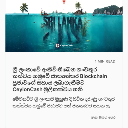
1 MIN READ
ශ්‍රී ලංකාවේ ඇතිවී තිබෙන ගංවතුර
තත්වය හමුවේ ජාත්‍යන්තර Blockchain
ප්‍රජාවගේ සහාය ලබාගැනීමට
CeylonCash මූලිකත්වය ග​නී
මේවනවිට ශ්‍රී ලංකාව මුහුණ දී සිටින දරුණු ගංවතුර
තත්ත්වය හමුවේ පීඩාවට පත් ජනතාවට සහන සැ
මාස 8කට පෙර