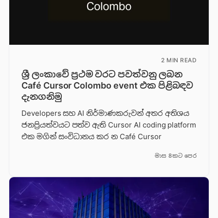
2 MIN READ
ශ්‍රී ලංකාවේ ප්‍රථම වරට පවත්වනු ලබන
Café Cursor Colombo event එක පිළිබඳව
දැනගනිමු
Developers සහ AI නිර්මාණකරුවන් අතර අතිශය
ජනප්‍රියත්වයට පත්ව ඇති Cursor AI coding platform
එක මගින් සංවිධානය කර න Café Cursor
මාස 8කට පෙර