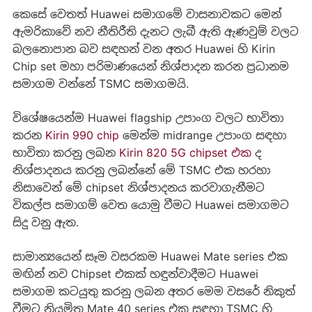
කෙසේ වෙතත් Huawei සමාගමේ වාසනාවකට මෙන්
ඇමරිකාවේ නව නීතිරීති දැනට ලැබී ඇති ඇණවුම් වලට
බලනොපාන බව සඳහන් වන අතර Huawei හි Kirin
Chip set මහා පරිමාණයෙන් නිශ්පාදන කරන ප්‍රධානම
සමාගම වන්නේ TSMC සමාගමයි.
විශේෂයෙන්ම Huawei flagship උපාංග වලට භාවිතා
කරන
Kirin 990 chip
මෙන්ම midrange උපාංග සඳහා
භාවිතා කරනු ලබන
Kirin 820 5G chipset එක
ද
නිශ්පාදනය කරනු ලබන්නේ මේ TSMC එක හරහා
නිසාවෙන් මේ chipset නිශ්පාදනය කරවාගැනීමට
විකල්ප සමාගම් වෙත යොමු වීමට Huawei සමාගමට
සිදු වනු ඇත.
සාමාන්‍යයෙන් සෑම වසරකම Huawei Mate series එක
මඟින් නව Chipset එකක් හඳුන්වාදීමට Huawei
සමාගම කටයුතු කරනු ලබන අතර මෙම වසරේ නිකුත්
වීමට නියමිත Mate 40 series එක සඳහා TSMC හි