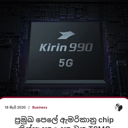
18 මැයි 2020
/
Business
ප්‍රමුඛ පෙලේ ඇමරිකානු chip