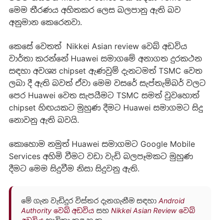
මෙම තීරණය අහිතකර ලෙස බලපානු ඇති බව
අනුමාන කෙරෙනවා.
කෙසේ වෙතත් Nikkei Asian review වෙබ් අඩවිය
වාර්තා කරන්නේ Huawei සමාගමේ අනාගත දුරකථන
සඳහා අවශ්‍ය chipset ඇණවුම් දැනටමත් TSMC වෙත
ලබා දී ඇති බවත් ඒවා මෙම වසරේ සැප්තැම්බර් වලට
පෙර Huawei වෙත සැපයීමට TSMC සමත් වුවහොත්
chipset හිඟයකට මුහුණ දීමට Huawei සමාගමට සිදු
නොවනු ඇති බවයි.
කොහොම නමුත් Huawei සමාගමට Google Mobile
Services අහිමි වීමට වඩා වැඩි බලපෑමකට මුහුණ
දීමට මෙම සිදුවීම නිසා සිදුවනු ඇති.
මේ ගැන වැඩිදුර විස්තර දැනගැනීම සඳහා
Android
Authority වෙබ් අඩවිය
සහ
Nikkei Asian Review වෙබ්