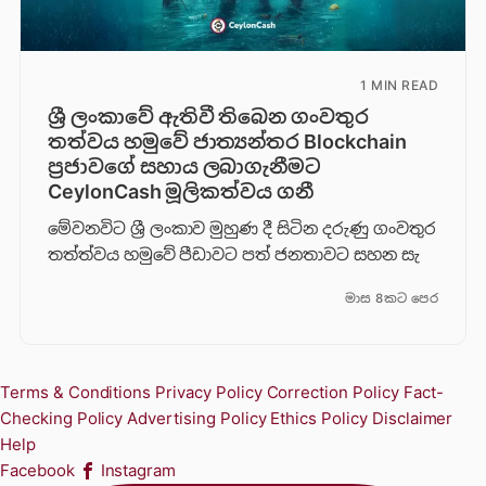
1 MIN READ
ශ්‍රී ලංකාවේ ඇතිවී තිබෙන ගංවතුර
තත්වය හමුවේ ජාත්‍යන්තර Blockchain
ප්‍රජාවගේ සහාය ලබාගැනීමට
CeylonCash මූලිකත්වය ග​නී
මේවනවිට ශ්‍රී ලංකාව මුහුණ දී සිටින දරුණු ගංවතුර
තත්ත්වය හමුවේ පීඩාවට පත් ජනතාවට සහන සැ
මාස 8කට පෙර
Terms & Conditions
Privacy Policy
Correction Policy
Fact-
Checking Policy
Advertising Policy
Ethics Policy
Disclaimer
Help
Facebook
Instagram