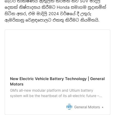
බැටරි තාක්ෂණය ඇතුලත් කරමින් නව SUV මාදිලි
දෙකක් නිෂ්පාදනය කිරීමට Honda සමාගම සූදානමින්
සිටින අතර, එම මාදිලි 2024 වර්ෂයේ දී උතුරු
ඇමරිකානු වෙළඳපොලට එකතු කිරීමට නියමිතයි.
New Electric Vehicle Battery Technology | General
Motors
GM’s all-new modular platform and Ultium battery
system will be the heartbeat of its all-electric future –
making an electric vehicle available to everyone.
General Motors