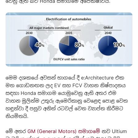
වෙනු ඇති බව Honda සමාගමේ අපේක්ෂාවයි.
මෙම දශකයේ අවසන් භාගයේ දී e:Architecture එක
මත ගොඩනඟන ලද EV සහ FCV වාහන නිෂ්පාදනය
සඳහා Honda සමාගම යොමුවෙනු ඇති අතර එම
වාහන මුලින්ම උතුරු ඇමෙරිකානු වෙළෙඳ පොළ වෙත
හඳුන්වා දී පසුව අනිත් රටවල් වෙත ව්‍යාප්ත කිරීමට
නියමිතයි.
මේ අතර
GM (General Motors) සමාගමේ
නව Ultium