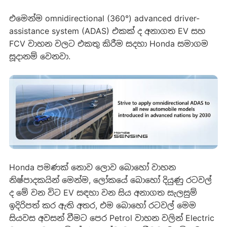
එමෙන්ම omnidirectional (360°) advanced driver-
assistance system (ADAS) එකක් ද අනාගත EV සහ
FCV වාහන වලට එකතු කිරීම සදහා Honda සමාගම
සූදානම් වෙනවා.
Honda පමණක් නොව ලොව බොහෝ වාහන
නිෂ්පාදකයින් මෙන්ම, ලෝකයේ බොහෝ දියුණු රටවල්
ද මේ වන විට EV සඳහා වන සිය අනාගත සැලසුම්
ඉදිරිපත් කර ඇති අතර, එම බොහෝ රටවල් මෙම
සියවස අවසන් වීමට පෙර Petrol වාහන වලින් Electric