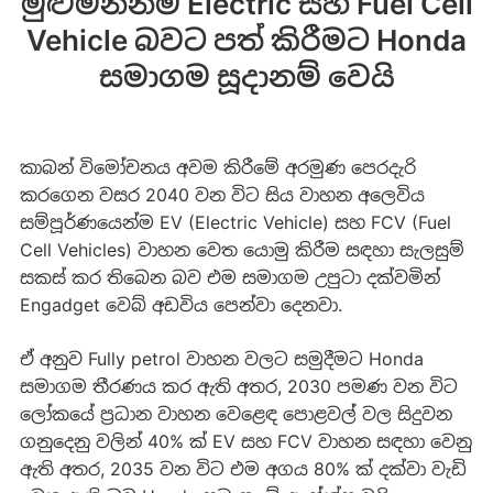
මුළුමනින්ම Electric සහ Fuel Cell
Vehicle බවට පත් කිරීමට Honda
සමාගම සූදානම් වෙයි
කාබන් විමෝචනය අවම කිරීමේ අරමුණ පෙරදැරි
කරගෙන වසර 2040 වන විට සිය වාහන අලෙවිය
සම්පූර්ණයෙන්ම EV (Electric Vehicle) සහ FCV (Fuel
Cell Vehicles) වාහන වෙත යොමු කිරීම සඳහා සැලසුම්
සකස් කර තිබෙන බව එම සමාගම උපුටා දක්වමින්
Engadget වෙබ් අඩවිය පෙන්වා දෙනවා.
ඒ අනුව Fully petrol වාහන වලට සමුදීමට Honda
සමාගම තීරණය කර ඇති අතර, 2030 පමණ වන විට
ලෝකයේ ප්‍රධාන වාහන වෙළෙඳ පොළවල් වල සිදුවන
ගනුදෙනු වලින් 40% ක් EV සහ FCV වාහන සඳහා වෙනු
ඇති අතර, 2035 වන විට එම අගය 80% ක් දක්වා වැඩි