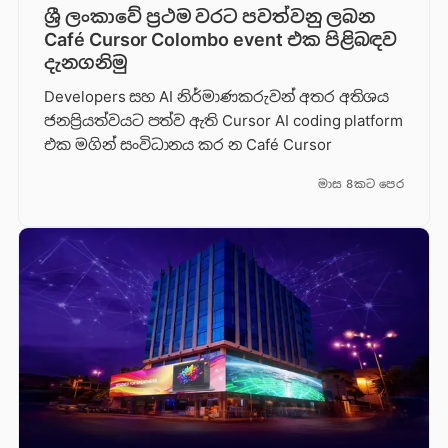
ශ්‍රී ලංකාවේ ප්‍රථම වරට පවත්වනු ලබන
Café Cursor Colombo event එක පිළිබඳව
දැනගනිමු
Developers සහ AI නිර්මාණකරුවන් අතර අතිශය
ජනප්‍රියත්වයට පත්ව ඇති Cursor AI coding platform
එක මගින් සංවිධානය කර න Café Cursor
මාස 8කට පෙර