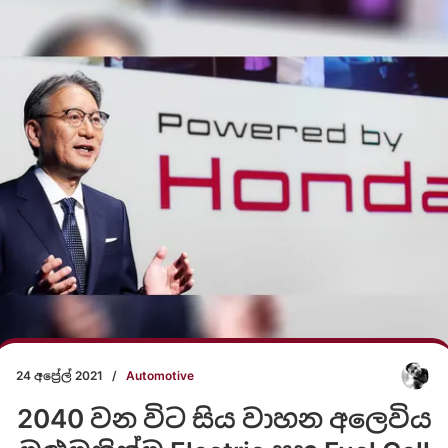
24 අප්‍රේල් 2021
/
Automotive
2040 වන විට සිය වාහන අලෙවිය