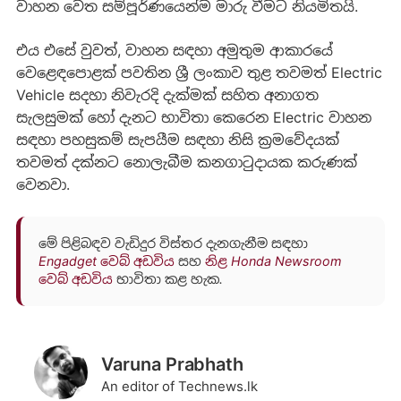
වාහන වෙත සම්පූර්ණයෙන්ම මාරු වීමට නියමිතයි.
එය එසේ වුවත්, වාහන සඳහා අමුතුම ආකාරයේ
වෙළෙඳපොළක් පවතින ශ්‍රී ලංකාව තුළ තවමත් Electric
Vehicle සදහා නිවැරදි දැක්මක් සහිත අනාගත
සැලසුමක් හෝ දැනට භාවිතා කෙරෙන Electric වාහන
සඳහා පහසුකම් සැපයීම සඳහා නිසි ක්‍රමවේදයක්
තවමත් දක්නට නොලැබීම කනගාටුදායක කරුණක්
වෙනවා.
මේ පිළිබඳව වැඩිදුර විස්තර දැනගැනීම සඳහා
Engadget වෙබ් අඩවිය
සහ
නිළ Honda Newsroom
වෙබ් අඩවිය
භාවිතා කළ හැක.
Varuna Prabhath
An editor of Technews.lk