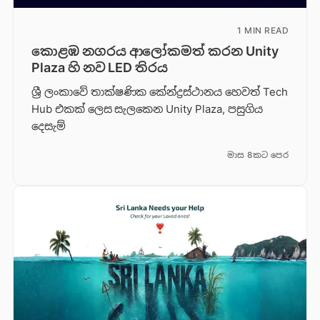
1 MIN READ
කොළඹ නගරය ආලෝකමත් කරන Unity
Plaza හි නව LED තිරය
ශ්‍රී ලංකාවේ තාක්ෂණික කේන්ද්‍රස්ථානය හෙවත් Tech
Hub එකක් ලෙස සැලකෙන Unity Plaza, පසුගිය
දෙසැම්
මාස 8කට පෙර