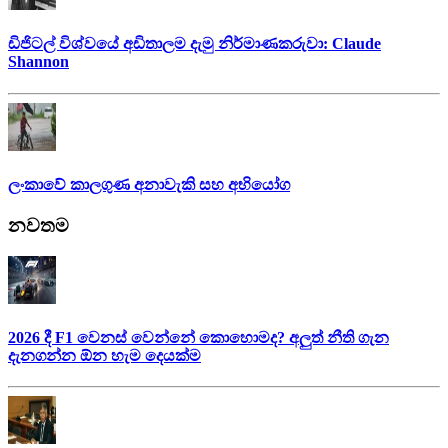
ඩිජිටල් විශ්වයේ අඩිතාලම දැමු නිර්මාණකරුවා: Claude
Shannon
ලංකාවේ කාලගුණ අනාවැකි සහ අභියෝග
නවතම
2026 දී F1 වෙනස් වෙන්නේ කොහොමද? අලුත් නීති ගැන
දැනගන්න ඕන හැම දෙයක්ම