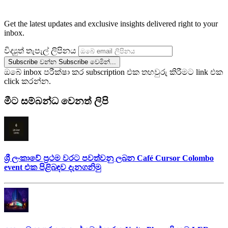
Get the latest updates and exclusive insights delivered right to your
inbox.
විද්‍යුත් තැපැල් ලිපිනය
Subscribe වන්න
Subscribe වෙමින්...
ඔබේ inbox පරීක්ෂා කර subscription එක තහවුරු කිරීමට link එක
click කරන්න.
මීට සම්බන්ධ වෙනත් ලිපි
ශ්‍රී ලංකාවේ ප්‍රථම වරට පවත්වනු ලබන Café Cursor Colombo
event එක පිළිබඳව දැනගනිමු