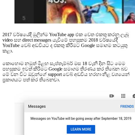
2017 වර්ෂයේදී මුලින්ම YouTube app එක වෙත එකතු කරනු ලැබූ
video සහ direct messages යැවීමේ පහසුකම 2018 වර්ෂයේදී
‍YouTube වෙබ් අඩවියට ද එකතු කිරීමට Google සමාගම කටයුතු
කළා.
කොහොම නමුත් මීළඟ සැප්තැම්බර් මස 18 වැනි දින සිට මෙම
පහසුකම ඉවත් කිරීමට Google සමාගම තීරණය කර තිබෙන බව
මේ වන විට ඔවුන්ගේ support වෙබ් අඩවිය හරහා නිළ වශයෙන්
ප්‍රකාශයට පත් කර තිබෙනවා.