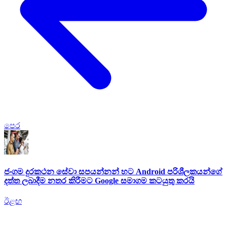
පෙර
ජංගම දුරකථන සේවා සපයන්නන් හට Android පරිශීලකයන්ගේ
දත්ත ලබාදීම නතර කිරීමට Google සමාගම කටයුතු කරයි
ඊළඟ