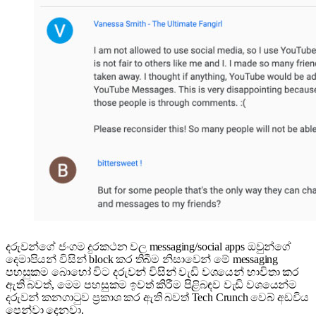
දරුවන්ගේ ජංගම දුරකථන වල messaging/social apps ඔවුන්ගේ
දෙමාපියන් විසින් block කර තිබීම නිසාවෙන් මේ messaging
පහසුකම බොහෝ විට දරුවන් විසින් වැඩි වශයෙන් භාවිතා කර
ඇති බවත්, මෙම පහසුකම ඉවත් කිරීම පිළිබඳව වැඩි වශයෙන්ම
දරුවන් කනගාටුව ප්‍රකාශ කර ඇති බවත් Tech Crunch වෙබ් අඩවිය
පෙන්වා දෙනවා.