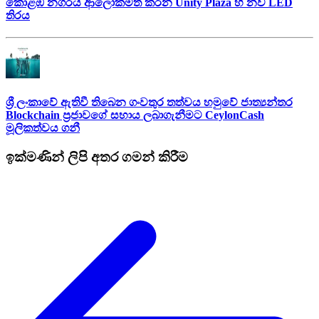
කොළඹ නගරය ආලෝකමත් කරන Unity Plaza හි නව LED
තිරය
ශ්‍රී ලංකාවේ ඇතිවී තිබෙන ගංවතුර තත්වය හමුවේ ජාත්‍යන්තර
Blockchain ප්‍රජාවගේ සහාය ලබාගැනීමට CeylonCash
මූලිකත්වය ග​නී
ඉක්මණින් ලිපි අතර ගමන් කිරීම