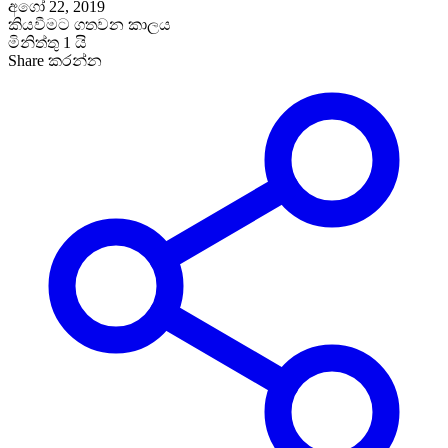
අගෝ 22, 2019
කියවීමට ගතවන කාලය
මිනිත්තු 1 යි
Share කරන්න