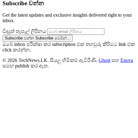
Subscribe වන්න
Get the latest updates and exclusive insights delivered right to your
inbox.
විද්‍යුත් තැපැල් ලිපිනය
Subscribe වන්න
Subscribe වෙමින්...
ඔබේ inbox පරීක්ෂා කර subscription එක තහවුරු කිරීමට link එක
click කරන්න.
© 2026 TechNews.LK. සියලු හිමිකම් ඇවිරිණි.
Ghost
සහ
Enova
සමඟ publish කර ඇත.