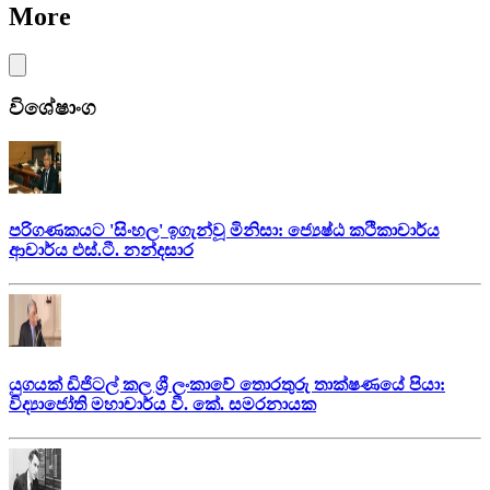
More
විශේෂාංග
පරිගණකයට 'සිංහල' ඉගැන්වූ මිනිසා: ජ්‍යෙෂ්ඨ කථිකාචාර්ය
ආචාර්ය එස්.ටී. නන්දසාර
යුගයක් ඩිජිටල් කල ශ්‍රී ලංකාවේ තොරතුරු තාක්ෂණයේ පියා:
විද්‍යාජෝති මහාචාර්ය වී. කේ. සමරනායක