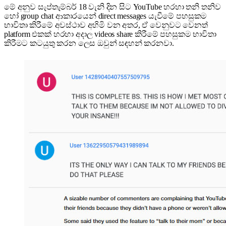
මේ අනුව සැප්තැම්බර් 18 වැනි දින සිට YouTube හරහා තනි තනිව
හෝ group chat ආකාරයෙන් direct messages යැවීමේ පහසුකම
භාවිතා කිරීමේ අවස්ථාව අහිමි වන අතර, ඒ වෙනුවට වෙනත්
platform එකක් හරහා අදාල videos share කිරීමේ පහසුකම භාවිතා
කිරීමට කටයුතු කරන ලෙස ඔවුන් සඳහන් කරනවා.