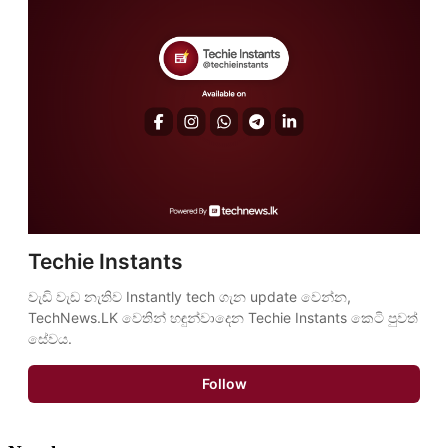
Techie Instants
වැඩි වැඩ නැතිව Instantly tech ගැන update වෙන්න, 
TechNews.LK වෙතින් හඳුන්වාදෙන Techie Instants කෙටි පුවත් 
සේවය.
Follow