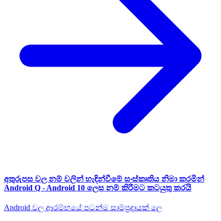
අතුරුපස වල නම් වලින් හැඳින්වීමේ සංස්කෘතිය නිමා කරමින්
Android Q - Android 10 ලෙස නම් කිරීමට කටයුතු කරයි
Android වල ආරම්භයේ පටන්ම සාම්ප්‍රදායක් ලෙ