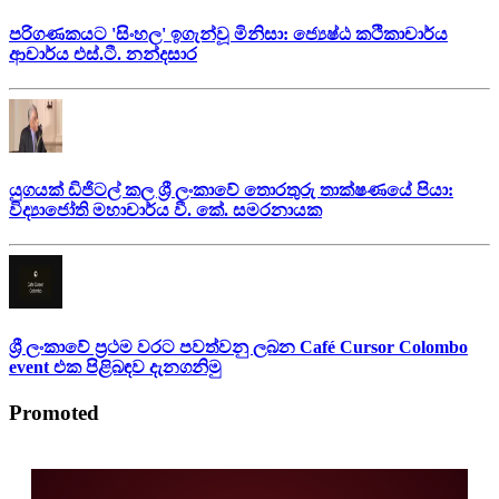
පරිගණකයට 'සිංහල' ඉගැන්වූ මිනිසා: ජ්‍යෙෂ්ඨ කථිකාචාර්ය
ආචාර්ය එස්.ටී. නන්දසාර
යුගයක් ඩිජිටල් කල ශ්‍රී ලංකාවේ තොරතුරු තාක්ෂණයේ පියා:
විද්‍යාජෝති මහාචාර්ය වී. කේ. සමරනායක
ශ්‍රී ලංකාවේ ප්‍රථම වරට පවත්වනු ලබන Café Cursor Colombo
event එක පිළිබඳව දැනගනිමු
Promoted