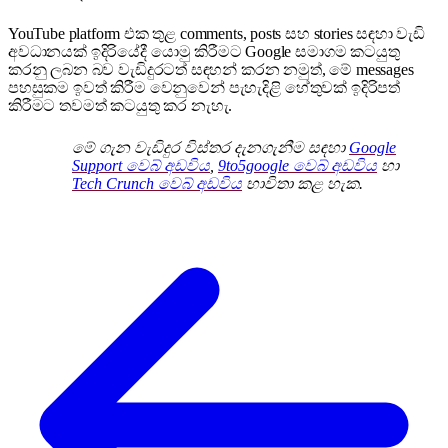
YouTube platform එක තුළ comments, posts සහ stories සඳහා වැඩි
අවධානයක් ඉදිරියේදී යොමු කිරීමට Google සමාගම කටයුතු
කරනු ලබන බව වැඩිදුරටත් සඳහන් කරන නමුත්, මේ messages
පහසුකම ඉවත් කිරීම වෙනුවෙන් පැහැදිළි හේතුවක් ඉදිරිපත්
කිරීමට තවමත් කටයුතු කර නැහැ.
මේ ගැන වැඩිදුර විස්තර දැනගැනීම සඳහා
Google
Support වෙබ් අඩවිය
,
9to5google වෙබ් අඩවිය
හා
Tech Crunch වෙබ් අඩවිය
භාවිතා කළ හැක.