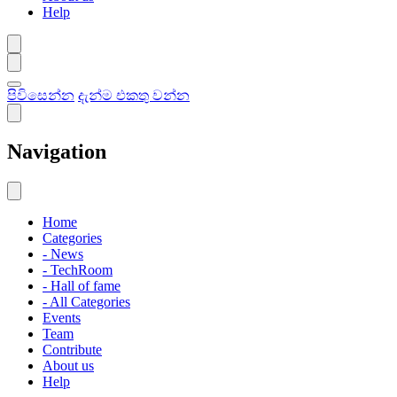
Help
පිවිසෙන්න
දැන්ම එකතු වන්න
Navigation
Home
Categories
- News
- TechRoom
- Hall of fame
- All Categories
Events
Team
Contribute
About us
Help