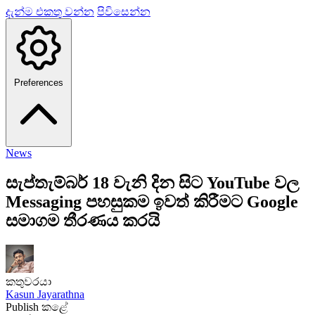
දැන්ම එකතු වන්න
පිවිසෙන්න
Preferences
News
සැප්තැම්බර් 18 වැනි දින සිට YouTube වල
Messaging පහසුකම ඉවත් කිරීමට Google
සමාගම තීරණය කරයි
කතුවරයා
Kasun Jayarathna
Publish කළේ