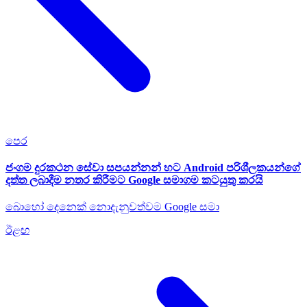
පෙර
ජංගම දුරකථන සේවා සපයන්නන් හට Android පරිශීලකයන්ගේ
දත්ත ලබාදීම නතර කිරීමට Google සමාගම කටයුතු කරයි
බොහෝ දෙනෙක් නොදැනුවත්වම Google සමා
ඊළඟ