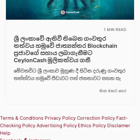
1 MIN READ
ශ්‍රී ලංකාවේ ඇතිවී තිබෙන ගංවතුර
තත්වය හමුවේ ජාත්‍යන්තර Blockchain
ප්‍රජාවගේ සහාය ලබාගැනීමට
CeylonCash මූලිකත්වය ග​නී
මේවනවිට ශ්‍රී ලංකාව මුහුණ දී සිටින දරුණු ගංවතුර
තත්ත්වය හමුවේ පීඩාවට පත් ජනතාවට සහන සැ
මාස 8කට පෙර
Terms & Conditions
Privacy Policy
Correction Policy
Fact-
Checking Policy
Advertising Policy
Ethics Policy
Disclaimer
Help