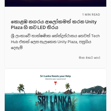
1 MIN READ
කොළඹ නගරය ආලෝකමත් කරන Unity
Plaza හි නව LED තිරය
ශ්‍රී ලංකාවේ තාක්ෂණික කේන්ද්‍රස්ථානය හෙවත් Tech
Hub එකක් ලෙස සැලකෙන Unity Plaza, පසුගිය
දෙසැම්
මාස 8කට පෙර