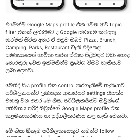
එමෙන්ම Google Maps profile එක වෙත නව topic
filter එකක් ලබාදීමට ද Google සමාගම කටයුතු
කරමින් සිටින අතර ඒ අනුව ඔබට Pizza, Brunch,
Camping, Parks, Restaurant වැනි එදිනෙදා
සාමාන්‍යයෙන් භාවිතා කරන ස්ථාන පිළිබඳව වඩා හොඳ
තොරතුරු වෙත ඉක්මනින්ම ප්‍රවේශ වීමට හැකියාව
ලබා දෙනවා.
මෙහිදී සිය profile එක control කරගැනීමේ හැකියාව
පරිශීලකයන්ට ලබාදෙන ආකාරයට settings රැසක්ද
එකතු වන අතර මේ නිසා පරිශීලකයින්ට ඔවුන්ගේ
අභිමතය පරිදි ඔවුන්ගේ Google Maps profile එක
කළමනාකරණය හා පුද්ගලීකරණය කළ හැකි වෙනවා.
මේ නිසා ඕනෑම පරිශීලකයෙකුට තමන්ව follow