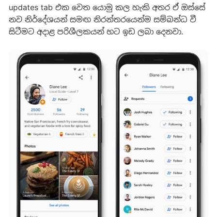
updates tab එක වෙත යොමු කල හැකි අතර ඒ ඔස්සේ
නව නිර්දේශයන් සමඟ නිරන්තරයෙන්ම සම්බන්ධ වී
සිටීමට අදාළ පරිශීලකයන් හට ඉඩ ලබා දෙනවා.