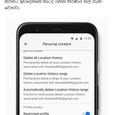
කිරීමට ඉඩදෙන්නේ කාටද යන්න තීරණය කල හැකි
වෙනවා.