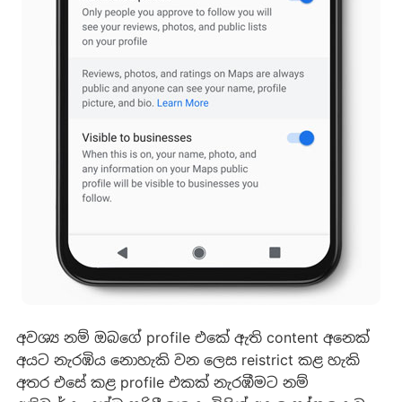
අවශ්‍ය නම් ඔබගේ profile එකේ ඇති content අනෙක්
අයට නැරඹිය නොහැකි වන ලෙස reistrict කළ හැකි
අතර එසේ කළ profile එකක් නැරඹීමට නම්