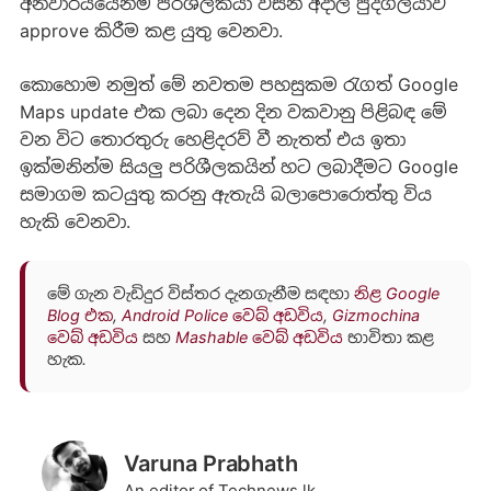
අනිවාර්යයෙන්ම පරිශීලකයා විසින් අදාල පුද්ගලයාව
approve කිරීම කළ යුතු වෙනවා.
කොහොම නමුත් මේ නවතම පහසුකම රැගත් Google
Maps update එක ලබා දෙන දින වකවානු පිළිබඳ මේ
වන විට තොරතුරු හෙළිදරව් වී නැතත් එය ඉතා
ඉක්මනින්ම සියලු පරිශීලකයින් හට ලබාදීමට Google
සමාගම කටයුතු කරනු ඇතැයි බලාපොරොත්තු විය
හැකි වෙනවා.
මේ ගැන වැඩිදුර විස්තර දැනගැනීම සඳහා
නිළ Google
Blog එක
,
Android Police වෙබ් අඩවිය
,
Gizmochina
වෙබ් අඩවිය
සහ
Mashable වෙබ් අඩවිය
භාවිතා කළ
හැක.
Varuna Prabhath
An editor of Technews.lk