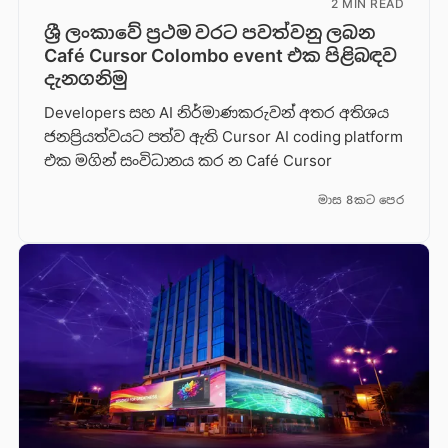
2 MIN READ
ශ්‍රී ලංකාවේ ප්‍රථම වරට පවත්වනු ලබන
Café Cursor Colombo event එක පිළිබඳව
දැනගනිමු
Developers සහ AI නිර්මාණකරුවන් අතර අතිශය
ජනප්‍රියත්වයට පත්ව ඇති Cursor AI coding platform
එක මගින් සංවිධානය කර න Café Cursor
මාස 8කට පෙර