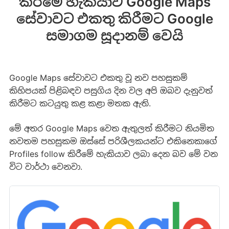
කිරීමේ හැකියාව Google Maps
සේවාවට එකතු කිරීමට Google
සමාගම සූදානම් වෙයි
Google Maps සේවාවට එකතු වූ නව පහසුකම්
කිහිපයක් පිළිබඳව පසුගිය දින වල අපි ඔබව දැනුවත්
කිරීමට කටයුතු කළ කළා මතක ඇති.
මේ අතර Google Maps වෙත ඇතුලත් කිරීමට නියමිත
නවතම පහසුකම ඔස්සේ පරිශීලකයන්ට එකිනෙකාගේ
Profiles follow කිරීමේ හැකියාව ලබා දෙන බව මේ වන
විට වාර්ථා වෙනවා.