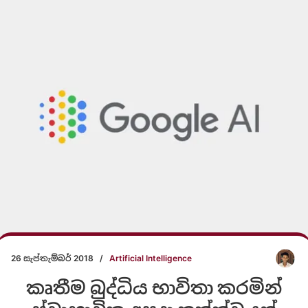
26 සැප්තැම්බර් 2018
/
Artificial Intelligence
කෘතීම බුද්ධිය භාවිතා කරමින්