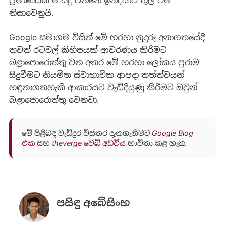
ප්‍රමාණයක් ම සිදු වන්නේ ඉන්දියාව තුල වීම
නිසාවෙනුයි.
Google සමාගම විසින් මේ හරහා නුදුරු අනාගතයේදී
තවත් රටවල් කිහිපයක් ආවරණය කිරීමට
බළාපොරොත්තු වන අතර මේ හරහා ලෝකය පුරාම
සිදුවීමට නියමිත ස්වාභාවික ආපදා තත්ත්වයන්
හඳුනාගතහැකි ආකාරයට වැඩිදියුණු කිරීමට ඔවුන්
බළාපොරොත්තු වෙනවා.
මේ පිළිබඳ වැඩිදුර විස්තර දැනගැනීමට
Google Blog
එක
සහ
theverge
වෙබ් අඩවිය
භාවිතා කළ හැක.
පසිඳු අබේසිංහ