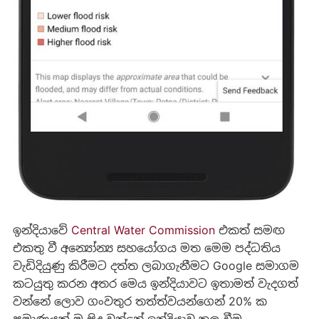
ඉන්දියාවේ
Central Water Commission
එකත් සමඟ
එකතු වී අන්‍යෝන්‍ය සහයෝගය මත මෙම පද්ධතිය
වැඩිදියුණු කිරීමට දත්ත ලබාගැනීමට Google සමාගම
කටයුතු කරන අතර මෙය ඉන්දියාවට ඉතාමත් වැදගත්
වන්නේ ලොව ගංවතුර තත්ත්වයන්ගෙන් 20% ක