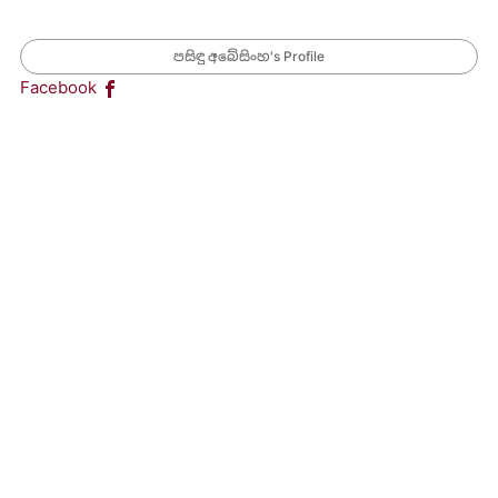
පසිඳු අබේසිංහ's Profile
Facebook