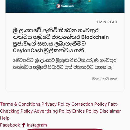
1 MIN READ
ශ්‍රී ලංකාවේ ඇතිවී තිබෙන ගංවතුර
තත්වය හමුවේ ජාත්‍යන්තර Blockchain
ප්‍රජාවගේ සහාය ලබාගැනීමට
CeylonCash මූලිකත්වය ග​නී
මේවනවිට ශ්‍රී ලංකාව මුහුණ දී සිටින දරුණු ගංවතුර
තත්ත්වය හමුවේ පීඩාවට පත් ජනතාවට සහන සැ
මාස 8කට පෙර
Terms & Conditions
Privacy Policy
Correction Policy
Fact-
Checking Policy
Advertising Policy
Ethics Policy
Disclaimer
Help
Facebook
Instagram