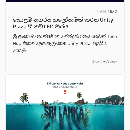
1 MIN READ
කොළඹ නගරය ආලෝකමත් කරන Unity
Plaza හි නව LED තිරය
ශ්‍රී ලංකාවේ තාක්ෂණික කේන්ද්‍රස්ථානය හෙවත් Tech
Hub එකක් ලෙස සැලකෙන Unity Plaza, පසුගිය
දෙසැම්
මාස 8කට පෙර