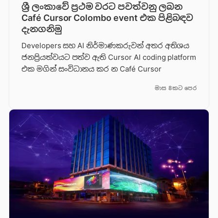
ශ්‍රී ලංකාවේ ප්‍රථම වරට පවත්වනු ලබන
Café Cursor Colombo event එක පිළිබඳව
දැනගනිමු
Developers සහ AI නිර්මාණකරුවන් අතර අතිශය
ජනප්‍රියත්වයට පත්ව ඇති Cursor AI coding platform
එක මගින් සංවිධානය කර න Café Cursor
මාස 8කට පෙර