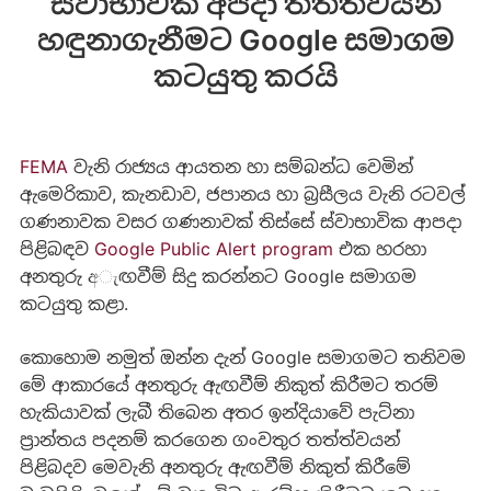
ස්වාභාවික අපදා තත්ත්වයන්
හඳුනාගැනීමට Google සමාගම
කටයුතු කරයි
FEMA
වැනි රාජ්‍යය ආයතන හා සම්බන්ධ වෙමින්
ඇමෙරිකාව, කැනඩාව, ජපානය හා බ්‍රසීලය වැනි රටවල්
ගණනාවක වසර ගණනාවක් තිස්සේ ස්වාභාවික ආපදා
පිළිබඳව
Google Public Alert program
එක හරහා
අනතුරු අැඟවීම් සිදු කරන්නට Google සමාගම
කටයුතු කළා.
කොහොම නමුත් ඔන්න දැන් Google සමාගමට තනිවම
මේ ආකාරයේ අනතුරු ඇඟවීම් නිකුත් කිරීමට තරම්
හැකියාවක් ලැබී තිබෙන අතර ඉන්දියාවේ පැට්නා
ප්‍රාන්තය පදනම් කරගෙන ගංවතුර තත්ත්වයන්
පිළිබදව මෙවැනි අනතුරු ඇඟවීම් නිකුත් කිරීමේ