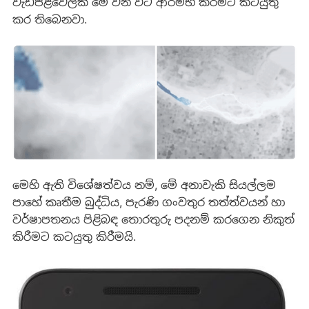
වැඩපිළිවෙලක් මේ වන විට ආරම්භ කිරීමට කටයුතු
කර තිබෙනවා.
මෙහි ඇති විශේෂත්වය නම්, මේ අනාවැකි සියල්ලම
පාහේ කෘතීම බුද්ධිය, පැරණි ගංවතුර තත්ත්වයන් හා
වර්ෂාපතනය පිළිබඳ තොරතුරු පදනම් කරගෙන නිකුත්
කිරීමට කටයුතු කිරීමයි.