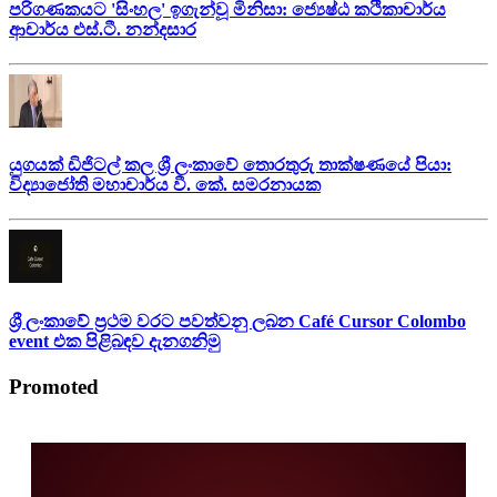
පරිගණකයට 'සිංහල' ඉගැන්වූ මිනිසා: ජ්‍යෙෂ්ඨ කථිකාචාර්ය
ආචාර්ය එස්.ටී. නන්දසාර
යුගයක් ඩිජිටල් කල ශ්‍රී ලංකාවේ තොරතුරු තාක්ෂණයේ පියා:
විද්‍යාජෝති මහාචාර්ය වී. කේ. සමරනායක
ශ්‍රී ලංකාවේ ප්‍රථම වරට පවත්වනු ලබන Café Cursor Colombo
event එක පිළිබඳව දැනගනිමු
Promoted