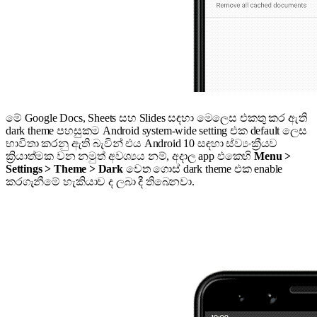
මේ Google Docs, Sheets සහ Slides සඳහා මෙලෙස එකතු කර ඇති
dark theme පහසුකම Android system-wide setting එක default ලෙස
භාවිතා කරනු ඇති බැවින් එය Android 10 සඳහා ස්ව්‍යංක්‍රීයව
ක්‍රියාත්මක වන නමුත් අවශ්‍යය නම්, අදාල app එකෙහි
Menu >
Settings > Theme > Dark
වෙත ගොස්
dark theme එක enable
කරගැනීමේ හැකියාව ද ලබා දී තිබෙනවා.