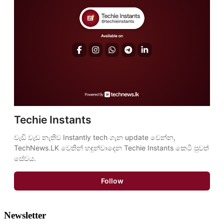
Techie Instants
වැඩි වැඩ නැතිව Instantly tech ගැන update වෙන්න, 
TechNews.LK වෙතින් හඳුන්වාදෙන Techie Instants කෙටි පුවත් 
සේවය.
Follow
Newsletter