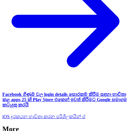
Facebook ගිණුම් වල login details සොරකම් කිරීම සඳහා භාවිතා
කළ apps 25 ක් Play Store එකෙන් ඉවත් කිරීමට Google සමාගම
කටයුතු කරයි
iOS දුරකථන භාවිතා කරන පරිශීලකයින් ප්
More