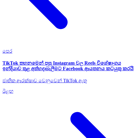
පෙර
TikTok තහනමෙන් පසු Instagram වල Reels විශේෂාංගය
ඉන්දියාව තුළ අත්හදාබැලීමට Facebook ආයතනය කටයුතු කරයි
ජාතික ආරක්ෂාව වෙනුවෙන් TikTok ඇතු
ඊළඟ