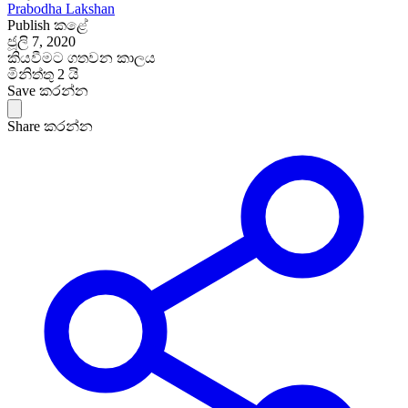
Prabodha Lakshan
Publish කළේ
ජූලි 7, 2020
කියවීමට ගතවන කාලය
මිනිත්තු 2 යි
Save කරන්න
Share කරන්න