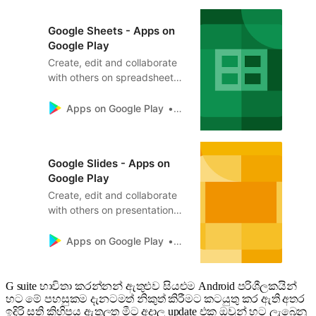
Create new documents or
edit existing files - Share
Google Sheets - Apps on
documents and collaborate in
Google Play
the same document at the
Create, edit and collaborate
same time. - Work anywhere,
with others on spreadsheets
anytime - even offline - Add
from your Android phone or
a…
tablet with the Google Sheets
Apps on Google Play
Google LLC
app. With Sheets, you can: -
Create new spreadsheets or
edit existing files - Share
Google Slides - Apps on
spreadsheets and collaborate
Google Play
in the same spreadsheet at
Create, edit and collaborate
the same time. - Work
with others on presentations
anywhere, anytime - eve…
from your Android phone or
tablet with the Google Slides
Apps on Google Play
Google LLC
app. With Slides, you can: -
Create new presentations or
edit existing files - Share
G suite භාවිතා කරන්නන් ඇතුළුව සියළුම Android පරිශීලකයින්
හට මේ පහසුකම දැනටමත් නිකුත් කිරීමට කටයුතු කර ඇති අතර
presentations and collaborate
ඉදිරි සති කිහිපය ඇතුලත මීට අදාල update එක ඔවුන් හට ලැබෙනු
in the same presentation at