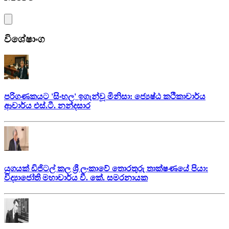
විශේෂාංග
පරිගණකයට 'සිංහල' ඉගැන්වූ මිනිසා: ජ්‍යෙෂ්ඨ කථිකාචාර්ය
ආචාර්ය එස්.ටී. නන්දසාර
යුගයක් ඩිජිටල් කල ශ්‍රී ලංකාවේ තොරතුරු තාක්ෂණයේ පියා:
විද්‍යාජෝති මහාචාර්ය වී. කේ. සමරනායක