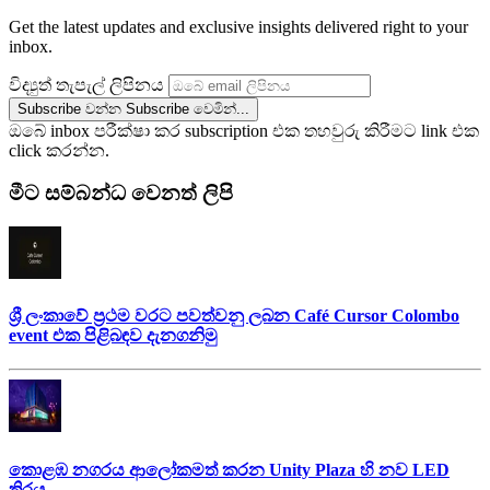
Get the latest updates and exclusive insights delivered right to your
inbox.
විද්‍යුත් තැපැල් ලිපිනය
Subscribe වන්න
Subscribe වෙමින්...
ඔබේ inbox පරීක්ෂා කර subscription එක තහවුරු කිරීමට link එක
click කරන්න.
මීට සම්බන්ධ වෙනත් ලිපි
ශ්‍රී ලංකාවේ ප්‍රථම වරට පවත්වනු ලබන Café Cursor Colombo
event එක පිළිබඳව දැනගනිමු
කොළඹ නගරය ආලෝකමත් කරන Unity Plaza හි නව LED
තිරය