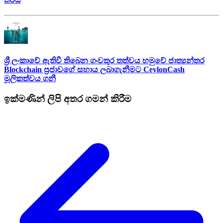
ශ්‍රී ලංකාවේ ඇතිවී තිබෙන ගංවතුර තත්වය හමුවේ ජාත්‍යන්තර
Blockchain ප්‍රජාවගේ සහාය ලබාගැනීමට CeylonCash
මූලිකත්වය ග​නී
ඉක්මණින් ලිපි අතර ගමන් කිරීම