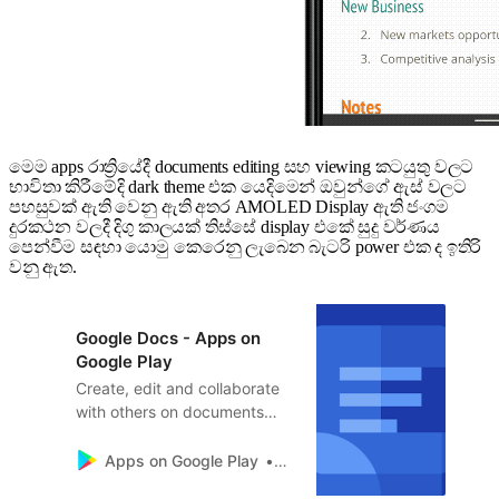
මෙම apps රාත්‍රියේදී documents editing සහ viewing කටයුතු වලට
භාවිතා කිරීමේදි dark theme එක යෙදිමෙන් ඔවුන්ගේ ඇස් වලට
පහසුවක් ඇති වෙනු ඇති අතර AMOLED Display ඇති ජංගම
දුරකථන වලදී දිගු කාලයක් තිස්සේ display එකේ සුදු වර්ණය
පෙන්වීම සඳහා යොමු කෙරෙනු ලැබෙන බැටරි power එක ද ඉතිරි
වනු ඇත.
Google Docs - Apps on
Google Play
Create, edit and collaborate
with others on documents
from your Android phone or
tablet with the Google Docs
Apps on Google Play
Google LLC
app. With Docs you can: -