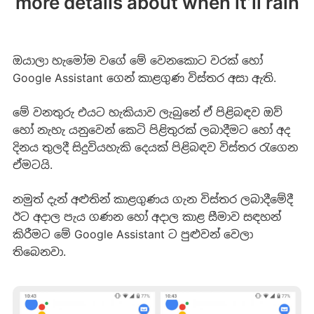
more details about when it’ll rain
ඔයාලා හැමෝම වගේ මේ වෙනකොට වරක් හෝ
Google Assistant ගෙන් කාළගුණ විස්තර අසා ඇති.
මේ වනතුරු එයට හැකියාව ලැබුනේ ඒ පිළිබඳව ඔව්
හෝ නැහැ යනුවෙන් කෙටි පිළිතුරක් ලබාදීමට හෝ අද
දිනය තුලදී සිදුවියහැකි දෙයක් පිළිබඳව විස්තර රැගෙන
ඒමටයි.
නමුත් දැන් අළුතින් කාළගුණය ගැන විස්තර ලබාදීමේදී
ඊට අදාල පැය ගණන හෝ අදාල කාළ සීමාව සඳහන්
කිරීමට මේ Google Assistant ට පුළුවන් වෙලා
තිබෙනවා.