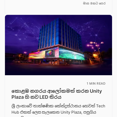
මාස 8කට පෙර
1 MIN READ
කොළඹ නගරය ආලෝකමත් කරන Unity
Plaza හි නව LED තිරය
ශ්‍රී ලංකාවේ තාක්ෂණික කේන්ද්‍රස්ථානය හෙවත් Tech
Hub එකක් ලෙස සැලකෙන Unity Plaza, පසුගිය