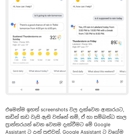
එමෙන්ම ඉහත් screenshots වල දැක්වෙන ආකාරයට,
කඩින් කඩ වැසි ඇති වන්නේ නම්, ඒ හා සම්බන්ධ කාල
ප්‍රාන්තරයන් වෙන වෙනම දැක්වීමට මේ Google
Assistant ට දැන් පුළුවන්. Google Assistant ට වගේම