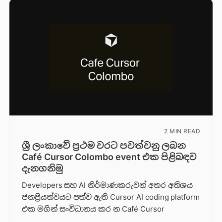
2 MIN READ
ශ්‍රී ලංකාවේ ප්‍රථම වරට පවත්වනු ලබන
Café Cursor Colombo event එක පිළිබඳව
දැනගනිමු
Developers සහ AI නිර්මාණකරුවන් අතර අතිශය
ජනප්‍රියත්වයට පත්ව ඇති Cursor AI coding platform
එක මගින් සංවිධානය කර න Café Cursor