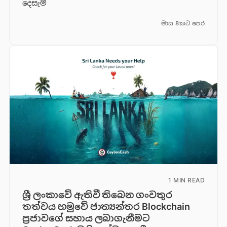
දෙසැම්
මාස 8කට පෙර
1 MIN READ
ශ්‍රී ලංකාවේ ඇතිවී තිබෙන ගංවතුර
තත්වය හමුවේ ජාත්‍යන්තර Blockchain
ප්‍රජාවගේ සහාය ලබාගැනීමට