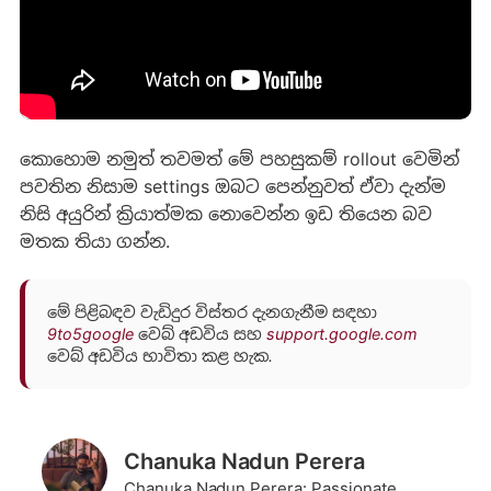
කොහොම නමුත් තවමත් මේ පහසුකම් rollout වෙමින්
පවතින නිසාම settings ඔබට පෙන්නුවත් ඒවා දැන්ම
නිසි අයුරින් ක්‍රියාත්මක නොවෙන්න ඉඩ තියෙන බව
මතක තියා ගන්න.
මේ පිළිබඳව වැඩිදුර විස්තර දැනගැනීම සඳහා
9to5google
වෙබ් අඩවිය සහ
support.google.com
වෙබ් අඩවිය භාවිතා කළ හැක.
Chanuka Nadun Perera
Chanuka Nadun Perera: Passionate