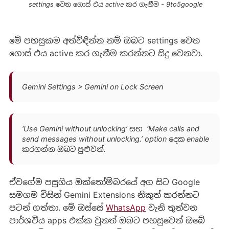
 settings වෙත ගොස් එය active කර ගැනීම - 9to5google
මේ පහසුකම අත්විඳින්න නම් ඔබට settings වෙත
ගොස් එය active කර ගැනීම කරන්නට සිදු වෙනවා.
Gemini Settings > Gemini on Lock Screen
‘Use Gemini without unlocking’ සහ ‘Make calls and
send messages without unlocking.’ option දෙක enable
කරගන්න ඔබට පුළුවන්.
ඒවගේම පසුගිය ඔක්තෝම්බරයේ අග සිට Google
සමගම විසින් Gemini Extensions නිකුත් කරන්නට
පටන් ගත්තා. මේ ඔස්සේ
WhatsApp
වැනි තුන්වන
පාර්ශවීය apps එක්ක වුනත් ඔබට පහසුවෙන් ඔබේ