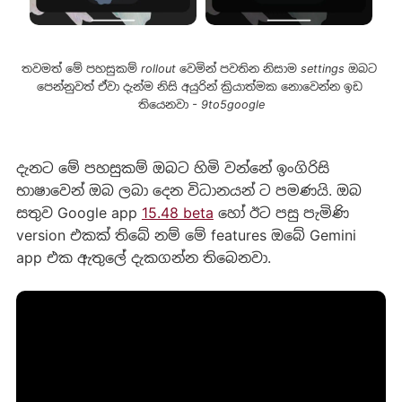
තවමත් මේ පහසුකම් rollout වෙමින් පවතින නිසාම settings ඔබට 
පෙන්නුවත් ඒවා දැන්ම නිසි අයුරින් ක්‍රියාත්මක නොවෙන්න ඉඩ 
තියෙනවා - 9to5google
දැනට මේ පහසුකම් ඔබට හිමි වන්නේ ඉංගිරිසි
භාෂාවෙන් ඔබ ලබා දෙන විධානයන් ට පමණයි. ඔබ
සතුව Google app
15.48 beta
හෝ ඊට පසු පැමිණි
version එකක් තිබේ නම් මේ features ඔබේ Gemini
app එක ඇතුලේ දැකගන්න තිබෙනවා.