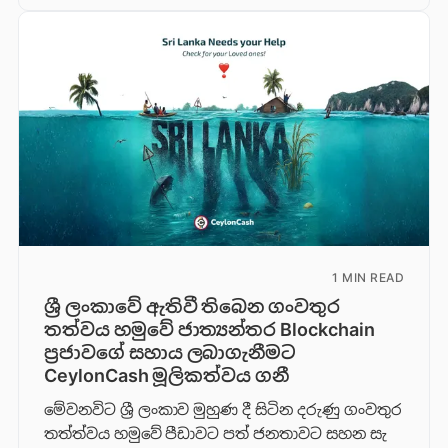
1 MIN READ
ශ්‍රී ලංකාවේ ඇතිවී තිබෙන ගංවතුර
තත්වය හමුවේ ජාත්‍යන්තර Blockchain
ප්‍රජාවගේ සහාය ලබාගැනීමට
CeylonCash මූලිකත්වය ග​නී
මේවනවිට ශ්‍රී ලංකාව මුහුණ දී සිටින දරුණු ගංවතුර
තත්ත්වය හමුවේ පීඩාවට පත් ජනතාවට සහන සැ