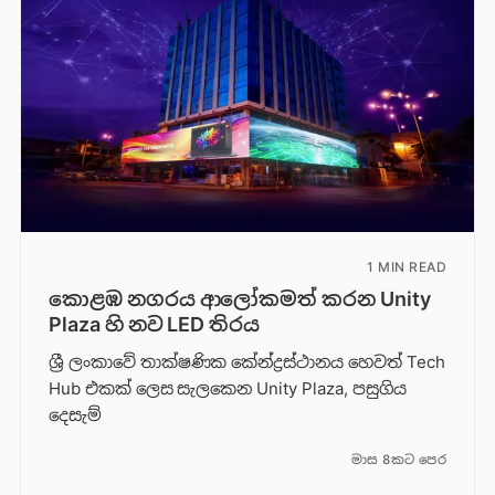
1 MIN READ
කොළඹ නගරය ආලෝකමත් කරන Unity
Plaza හි නව LED තිරය
ශ්‍රී ලංකාවේ තාක්ෂණික කේන්ද්‍රස්ථානය හෙවත් Tech
Hub එකක් ලෙස සැලකෙන Unity Plaza, පසුගිය
දෙසැම්
මාස 8කට පෙර