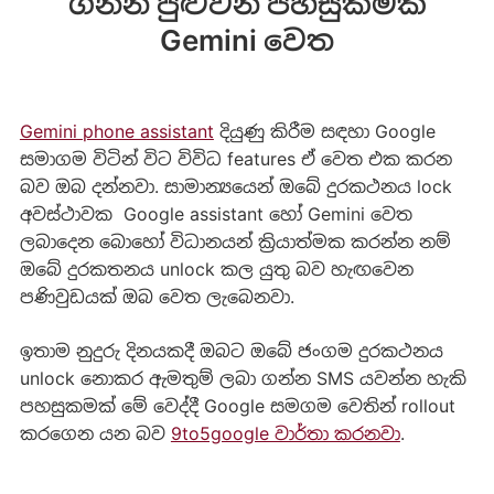
ගන්න පුළුවන් පහසුකමක්
Gemini වෙත
Gemini phone assistant
දියුණු කිරීම සඳහා Google
සමාගම විටින් විට විවිධ features ඒ වෙත එක කරන
බව ඔබ දන්නවා. සාමාන්‍යයෙන් ඔබේ දුරකථනය lock
අවස්ථාවක Google assistant හෝ Gemini වෙත
ලබාදෙන බොහෝ විධානයන් ක්‍රියාත්මක කරන්න නම්
ඔබේ දුරකතනය unlock කල යුතු බව හැඟවෙන
පණිවුඩයක් ඔබ වෙත ලැබෙනවා.
ඉතාම නුදුරු දිනයකදී ඔබට ඔබේ ජංගම දුරකථනය
unlock නොකර ඇමතුම් ලබා ගන්න SMS යවන්න හැකි
පහසුකමක් මේ වෙද්දී Google සමගම වෙතින් rollout
කරගෙන යන බව
9to5google වාර්තා කරනවා
.