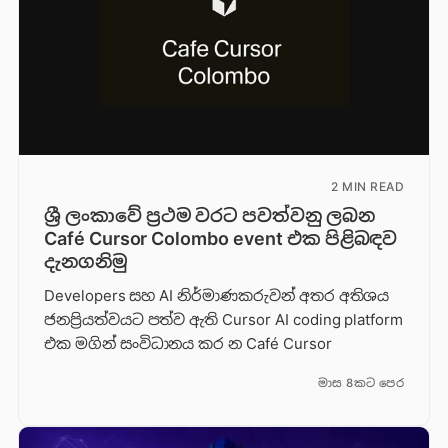
2 MIN READ
ශ්‍රී ලංකාවේ ප්‍රථම වරට පවත්වනු ලබන
Café Cursor Colombo event එක පිළිබඳව
දැනගනිමු
Developers සහ AI නිර්මාණකරුවන් අතර අතිශය
ජනප්‍රියත්වයට පත්ව ඇති Cursor AI coding platform
එක මගින් සංවිධානය කර න Café Cursor
මාස 8කට පෙර