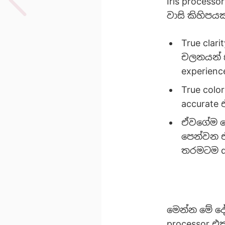
Iris proces
වාසි කිහිපයක
True clar
චලනයන් 
experien
True col
accurate 
ඒවගේම මේ
පෙන්වන 
තරමටම dis
මෙන්න මේ දේ
processor එ