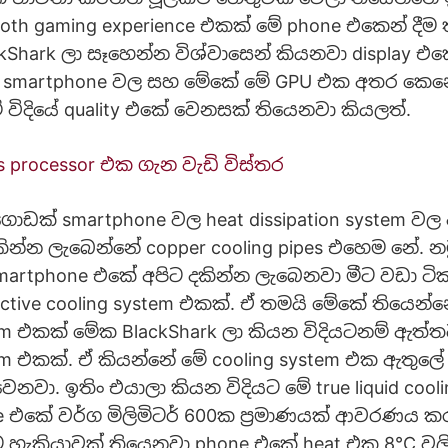
th gaming experience එකක් මේ phone එකෙන් දීම 
Shark ලා සෑහෙන්න විශ්වාසෙන් කියනවා display එක
්‍ය smartphone වල සහ මේකේ මේ GPU එක අතර කෙ
විදියේ quality එකේ වෙනසක් තියෙනවා කියලත්.
ris processor එක ගැන වැඩි විස්තර
ොඩක් smartphone වල heat dissipation system ව
ින්න ලැබෙන්නේ copper cooling pipes එහෙම නේ. න
smartphone එකේ අපිට දකින්න ලැබෙනවා මීට වඩා ටි
tive cooling system එකක්. ඒ තමයි මේකේ තියෙන්නේ 
tem එකක් මේක BlackShark ලා කියන විදියටනම් ඇත්
tem එකක්. ඒ කියන්නේ මේ cooling system එක ඇතු
 වෙනවා. ඉතිං එයාලා කියන විදියට මේ true liquid cool
 එකේ වර්ග මිලිමිටර් 600ක ප්‍රමාණයක් ආවරණය 
හැකියාවක් තියෙනවා phone එකේ heat එක 8°C වලි