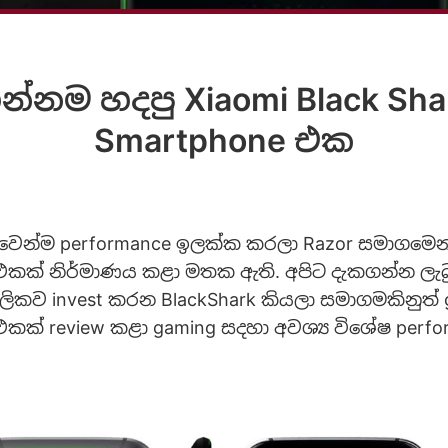
්නම හදපු Xiaomi Black Sha
Smartphone එක
වෙන්ම performance ඉලක්ක කරලා Razor සමාගමෙන්
එකක් නිර්මාණය කළා මතක ඇති. අපිට දැකගන්න ලැබ
ලිකව invest කරන BlackShark කියලා සමාගමකිනුත් 
එකක් review කළා gaming සදහා අවශ්‍ය විශේෂ perfo