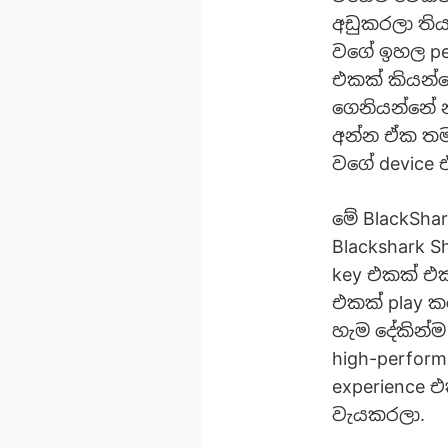
අඩුකරලා තිය
වගේ ඉහල per
එකක් කියන්නේ
ගෙනියන්නේ න
අන්න ඒක තමය
වගේ device 
මේ BlackSha
Blackshark 
key එකක් එක
එකක් play කර
හැම දේකින්
high-perfor
experience 
වැයකරලා.