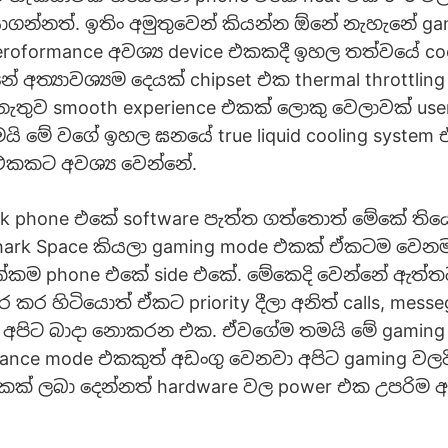
ාගන්නත්. ඉතිං අමුතුවෙන් කියන්න ඕනේ නැහැනේ gam
oformance අවශ්‍ය device එකකදී ඉහල තත්වයේ coo
 අත්‍යාවශ්‍යම දෙයක් chipset එක thermal throttling
ැතුව smooth experience එකක් ලොකු වෙලාවක් user
ි මේ වගේ ඉහල ඝනයේ true liquid cooling system
එකකට අවශ්‍ය වෙන්නේ.
rk phone එකේ software පැත්ත ගත්තොත් මේකේ ත
Shark Space කියලා gaming mode එකක් ඒකටම වෙනම
්කම phone එකේ side එකේ. මේකෙදි වෙන්නේ ඇත්ත
 කර හිටියොත් ඒකට priority දීලා අනිත් calls, mes
ම අපිට බාදා නොකරන එක. ඒවගේම තමයි මේ gamin
mance mode එකකුත් අඩංගු වෙනවා අපිට gaming වලද
එකක් ලබා දෙන්නත් hardware වල power එක උපරිම අව