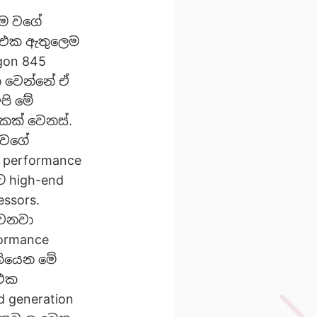
කම වගේ
et එක ඇතුලෙම
gon 845
ා වෙන්නේ ඒ
පි මේ
කක් වෙනස්.
් වගේ
performance
ට high-end
ssors.
වෙනවා
ormance
 තියෙන මේ
 එක
d generation