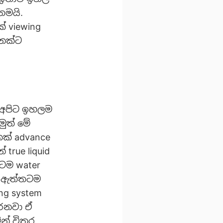
තමයි.
ේ viewing
නෙක්ට
ල අපිට ඉහලම
මුත් මේ
කක් advance
true liquid
තටම water
ලේ ඇත්තටම
ing system
කරනවා ඒ
න් විතර