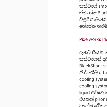
තත්වයේ smoo
ඒවගේම Black
වලදී සාමාන
තේරෙන තරම් 
Pixelworks I
දැනට තියන ග
තත්වයෙන් දක
BlackShark 
ඒ වගේම effec
cooling sys
cooling sys
liquid අඩංගු
එකෙන් phone
වගේම මේකට 