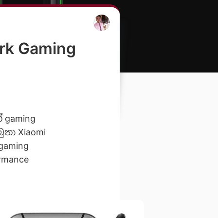
rk Gaming
 gaming
ුනා Xiaomi
gaming
rmance