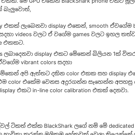
sor එකක්. මේ GPU එකෙන් BlackShark phone එකට ම
් බැලුවොත්,
ity එකක් ලැබෙනවා display එකෙන්, smooth ඒවගේම bl
සදහා videos වලට ඒ වගේම games වලට ඉහල තත්
ce එකකට.
ors ලබාදෙනවා display එකට මේකෙන් බිලියන 1ක් විතර
ඒවගේම vibrant colors සදහා
කෙන් අපි ඇත්තට දකින color එකක සහ display එ
එම color එකේම වෙනස අදුරගන්න සෑහෙන්න අපහසු
play එකට in-line color calibration එකක් දෙනවා.
වල් ටිකත් එක්ක BlackShark ලගේ නම් මේ dedicated 
ක භාවිතා කරන්න මූලිකම හේතුවක් වෙලා තියෙන්න