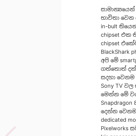
සාමාන්‍යයෙන
භාවිතා වෙන 
in-bult තිය
chipset එක 
chipset එකේ
BlackShark 
අපි මේ smar
ගත්තොත් දන
සදහා වෙනම d
Sony TV වල 
මෙන්න මේ ව
Snapdragon
දෙන්න වෙනම 
dedicated m
Pixelworks ස