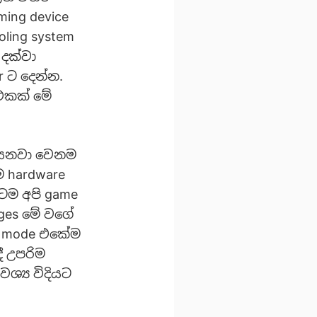
ing device
ling system
 දක්වා
 ට දෙන්න.
 එකක් මේ
ියෙනවා වෙනම
 hardware
ටම අපි game
seges මේ වගේ
g mode එකේම
ී උපරිම
ශ්‍ය විදියට