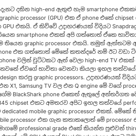
් දැනට දකින high-end ඇතුළු හැම smartphone එක
graphic processor (GPU) එක ඒ phone එකේ chips
ෙන GPU එකයි. ඒ කිව්වේ උදාහරණයක් විදියට Snapdra
තියෙන smartphone එකක් අපි ගත්තොත් ඒකෙ භාවිත
ම තියෙන graphic processor එකයි. නමුත් ඇත්තටම අ
phone එක ගත්තොත් මේකේ කතන්දරේ නම් ඊට වඩා ටි
tphone වලින් චුට්ටකට ඈත් වෙලා high-end TV එකක
්නවනේ ඒවගේ භාවිතා වෙනවා කියලා ඉහල තත්වයේ 
esign කරපු graphic processors. උදාහරණයක් විදිය
එන X1, Samsung TV වල එන Q engine මේ වගේ proce
ගේම BlackShark phone එකෙත් ඇතුලේ අන්තර්ගත 
 845 chipset එකට අමතරව අපිට ඉහල තත්වයේ perf
dedicated mobile graphic processor එකක්. මේකේ
obile processor එක ගැන කතාකලොත් මේ processor
මාගමේ professional grade එකේ කියන්න පුළුවන් thir