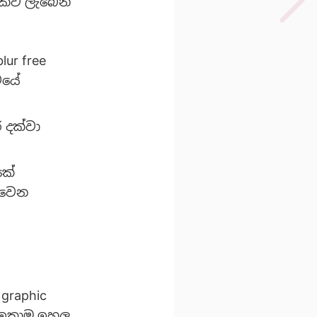
ූලිකව ලැබෙන
ur free
වයේ
 දක්වා
කේ
 වෙන
graphic
ේ ඉතාම ඉහල