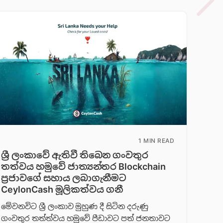
1 MIN READ
ශ්‍රී ලංකාවේ ඇතිවී තිබෙන ගංවතුර
තත්වය හමුවේ ජාත්‍යන්තර Blockchain
ප්‍රජාවගේ සහාය ලබාගැනීමට
CeylonCash මූලිකත්වය ග​නී
මේවනවිට ශ්‍රී ලංකාව මුහුණ දී සිටින දරුණු
ගංවතුර තත්ත්වය හමුවේ පීඩාවට පත් ජනතාවට