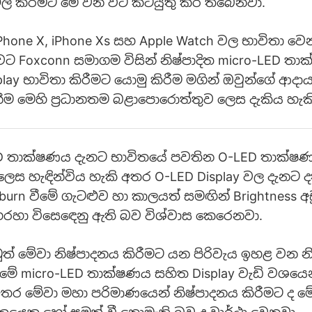
් කිරීමට මේ වන විට කටයුතු කර තිබෙනවා.
iPhone X, iPhone Xs සහ Apple Watch වල භාවිතා ව
ුවට Foxconn සමාගම විසින් නිෂ්පාදිත micro-LED ත
splay භාවිතා කිරීමට යොමු කිරීම මගින් ඔවුන්ගේ ආදාය
නීම මෙහි ප්‍රධානතම බළාපොරොත්තුව ලෙස දැකිය හැක
ED තාක්ෂණය දැනට භාවිතයේ පවතින O-LED තාක්ෂ
ස හැඳින්විය හැකි අතර O-LED Display වල දැනට 
burn වීමේ ගැටළුව හා කාලයත් සමඟින් Brightness අඩ
රහා විස‍ෙඳෙනු ඇති බව විශ්වාස කෙරෙනවා.
 මේවා නිෂ්පාදනය කිරීමට යන පිරිවැය ඉහළ වන න
මේ micro-LED තාක්ෂණය සහිත Display වැඩි වශයෙන
ර මේවා මහා පරිමාණයෙන් නිෂ්පාදනය කිරීමට ද මේ