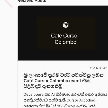
Related Posts
2 MIN READ
ශ්‍රී ලංකාවේ ප්‍රථම වරට පවත්වනු ලබන
Café Cursor Colombo event එක
පිළිබඳව දැනගනිමු
Developers සහ AI නිර්මාණකරුවන් අතර අතිශය
ජනප්‍රියත්වයට පත්ව ඇති Cursor AI coding
platform එක මගින් සංවිධානය කර න Café