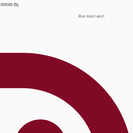
සහන සැ
මාස 8කට පෙර