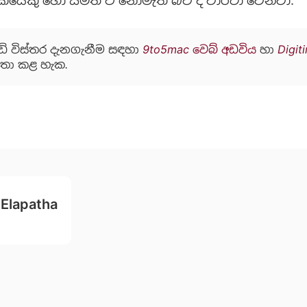
පාදකයෙකු හෝ සමත් වී නොමැති බව ද වාර්ථා වෙනවා.
ඩි විස්තර දැනගැනීම සඳහා
9to5mac වෙබ් අඩවිය
හා
Digit
තා කළ හැක.
 Elapatha