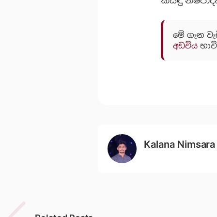
කිසිඳු නිෂ්
මේ ගැන වැ
අඩවිය
භාවි
Kalana Nimsara