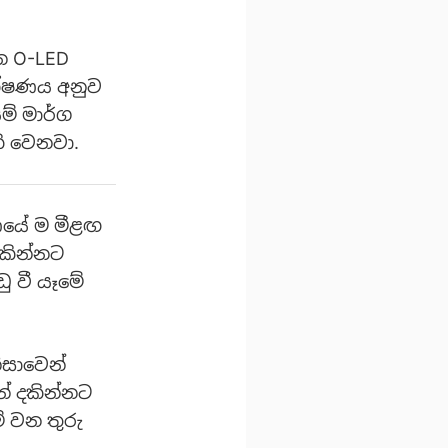
ෙන O-LED
ාක්ෂණය අනුව
ම් මාර්ග
ි වෙනවා.
ණයේ ම මීළඟ
දකින්නට
ු වී යෑමේ
ිසාවෙන්
් දකින්නට
 වන තුරු