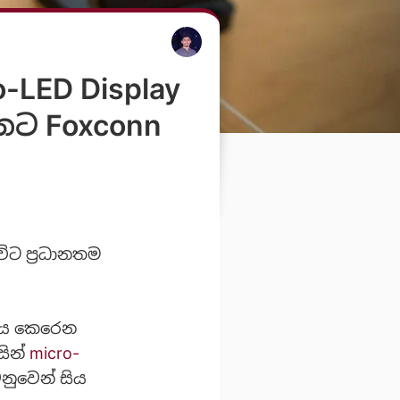
LED Display
ට Foxconn
ිට ප්‍රධානතම
‍යය කෙරෙන
සින්
micro-
නුවෙන් සිය