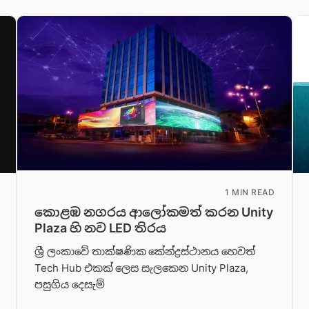
1 MIN READ
කොළඹ නගරය ආලෝකමත් කරන Unity
Plaza හි නව LED තිරය
ශ්‍රී ලංකාවේ තාක්ෂණික කේන්ද්‍රස්ථානය හෙවත්
Tech Hub එකක් ලෙස සැලකෙන Unity Plaza,
පසුගිය දෙසැම්