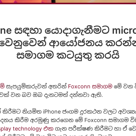
ne සඳහා යොදාගැනීමට micro-
වෙනුවෙන් ආයෝජනය කරන්න
සමාගම කටයුතු කරයි
මේ
සැපයුම්කරුවන් අතරින්
Foxconn සමාගම
මේ වන ව
වෙක් වන බව ඔබ දැනටමත් දන්නවා ඇති.
් කිරීමට නියමිත iPhone ජංගම දුරකථන වලට අවශ්
්පාදනය කිරීම අරමුණු කරගෙන මේ Foxconn සමාගම වි
splay technology එක
ගැන පරීක්ෂණ කිරීමට හා ඒ වෙ