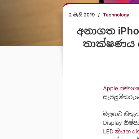
2 මැයි 2019
/
Technology
අනාගත iPho
තාක්ෂණය 
Apple සමාග
සැපයුම්කරු
මීළඟට නිකුත
Display නිෂ
LED කියන di