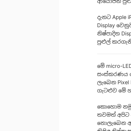
ආයෝජන පුළුල
දැනට Apple 
Display වෙන
නිෂ්පාදිත Di
පුළුල් කරගැ
මේ micro-L
සංස්කරණය ලෙ
ලැබෙන Pixel 
ගැටළුව මේ හ
කොහොම නමුත්
තවමත් අපිට 
නොලැබෙන අත