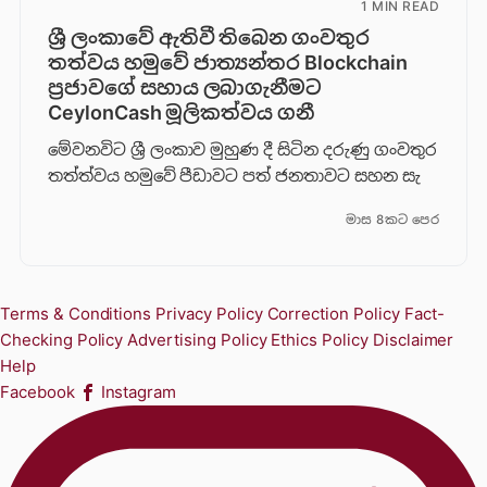
1 MIN READ
ශ්‍රී ලංකාවේ ඇතිවී තිබෙන ගංවතුර
තත්වය හමුවේ ජාත්‍යන්තර Blockchain
ප්‍රජාවගේ සහාය ලබාගැනීමට
CeylonCash මූලිකත්වය ග​නී
මේවනවිට ශ්‍රී ලංකාව මුහුණ දී සිටින දරුණු ගංවතුර
තත්ත්වය හමුවේ පීඩාවට පත් ජනතාවට සහන සැ
මාස 8කට පෙර
Terms & Conditions
Privacy Policy
Correction Policy
Fact-
Checking Policy
Advertising Policy
Ethics Policy
Disclaimer
Help
Facebook
Instagram