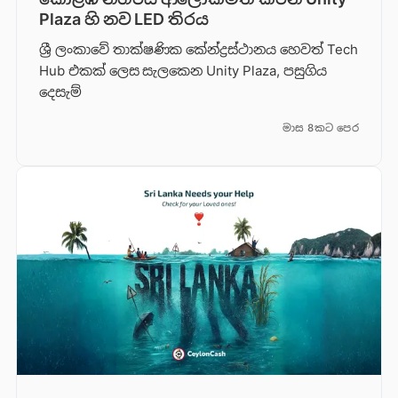
Plaza හි නව LED තිරය
ශ්‍රී ලංකාවේ තාක්ෂණික කේන්ද්‍රස්ථානය හෙවත් Tech
Hub එකක් ලෙස සැලකෙන Unity Plaza, පසුගිය
දෙසැම්
මාස 8කට පෙර