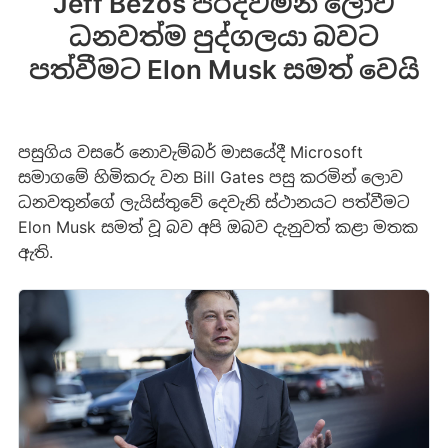
Jeff Bezos පරදවමින් ලොව
ධනවත්ම පුද්ගලයා බවට
පත්වීමට Elon Musk සමත් වෙයි
පසුගිය වසරේ නොවැම්බර් මාසයේදී Microsoft
සමාගමේ හිමිකරු වන Bill Gates පසු කරමින් ලොව
ධනවතුන්ගේ ලැයිස්තුවේ දෙවැනි ස්ථානයට පත්වීමට
Elon Musk සමත් වූ බව අපි ඔබව දැනුවත් කළා මතක
ඇති.