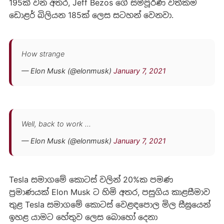
195ක් වන අතර, Jeff Bezos ගේ සම්පූර්ණ වත්කම
ඩොළර් බිලියන 185ක් ලෙස සටහන් වෙනවා.
How strange
— Elon Musk (@elonmusk)
January 7, 2021
Well, back to work …
— Elon Musk (@elonmusk)
January 7, 2021
Tesla සමාගමේ කොටස් වලින් 20%ක පමණ
ප්‍රමාණයක් Elon Musk ට හිමි අතර, පසුගිය කාළසීමාව
තුළ Tesla සමාගමේ කොටස් වෙළඳපොල මිල සීඝ්‍රයෙන්
ඉහළ යාමට හේතුව ලෙස බොහෝ දෙනා