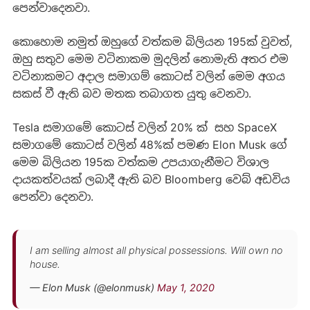
පෙන්වාදෙනවා.
කොහොම නමුත් ඔහුගේ වත්කම බිලියන 195ක් වුවත්,
ඔහු සතුව මෙම වටිනාකම මුදලින් නොමැති අතර එම
වටිනාකමට අදාල සමාගම් කොටස් වලින් මෙම අගය
සකස් වී ඇති බව මතක තබාගත යුතු වෙනවා.
Tesla සමාගමේ ‍කොටස් වලින් 20% ක් සහ SpaceX
සමාගමේ කොටස් වලින් 48%ක් පමණ Elon Musk ගේ
මෙම බිලියන 195ක වත්කම උපයාගැනීමට විශාල
දායකත්වයක් ලබාදී ඇති බව Bloomberg වෙබ් අඩවිය
පෙන්වා දෙනවා.
I am selling almost all physical possessions. Will own no
house.
— Elon Musk (@elonmusk)
May 1, 2020