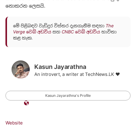
නොකරන ලෙසයි.
මේ පිළිබඳව වැඩිදුර විස්තර දැනගැනීම සඳහා
The
Verge වෙබ් අඩවිය
සහ
CNBC වෙබ් අඩවිය
භාවිතා
කළ හැක.
Kasun Jayarathna
An introvert, a writer at TechNews.LK ❤️
Kasun Jayarathna's Profile
Website