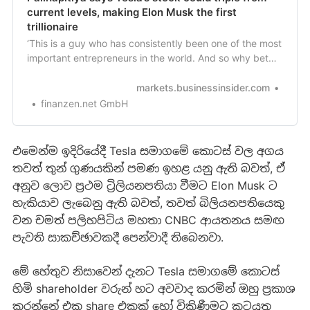
current levels, making Elon Musk the first
trillionaire
‘This is a guy who has consistently been one of the most
important entrepreneurs in the world. And so why bet
against him?’ Palihapitiya said on CNBC.
markets.businessinsider.com
finanzen.net GmbH
එමෙන්ම ඉදිරියේදී Tesla සමාගමේ කොටස් වල අගය
තවත් තුන් ගුණයකින් පමණ ඉහළ යනු ඇති බවත්, ඒ
අනුව ලොව ප්‍රථම ට්‍රිලියනපතියා වීමට Elon Musk ට
හැකියාව ලැබෙනු ඇති බවත්, තවත් බිලියනපතියෙකු
වන චමත් පලිහපිටිය මහතා CNBC ආයතනය සමඟ
පැවති සාකච්ඡාවකදී පෙන්වාදී තිබෙනවා.
මේ හේතුව නිසාවෙන් දැනට Tesla සමාගමේ කොටස්
හිමි shareholder වරුන් හට අවවාද කරමින් ඔහු ප්‍රකාශ
කරන්නේ එක share එකක් හෝ විකිණීමට කටයුතු