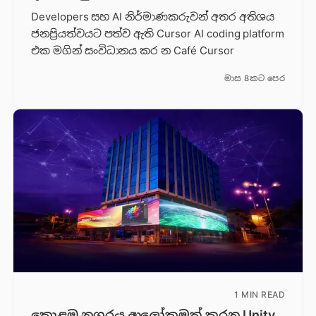
Developers සහ AI නිර්මාණකරුවන් අතර අතිශය
ජනප්‍රියත්වයට පත්ව ඇති Cursor AI coding platform
එක මගින් සංවිධානය කර න Café Cursor
මාස 8කට පෙර
1 MIN READ
කොළඹ නගරය ආලෝකමත් කරන Unity