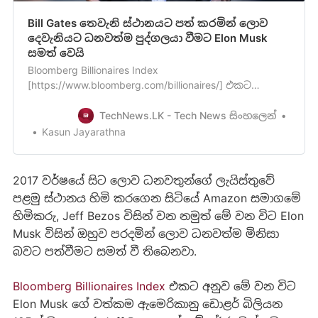
Bill Gates තෙවැනි ස්ථානයට පත් කරමින් ලොව
දෙවැනියට ධනවත්ම පුද්ගලයා වීමට Elon Musk
සමත් වෙයි
Bloomberg Billionaires Index
[https://www.bloomberg.com/billionaires/] එකට
අනුවලොව ධනපතියන් අතරින් දෙවැනි ස්ථානයට
පත්වීමට මේ වන විට Elon Musk සමත්වී ඇති
TechNews.LK - Tech News සිංහලෙන්
අතර,ඔහුගේ මුලු වත්කම ඇමෙරිකානු ඩොළර් බිලියන
Kasun Jayarathna
128ක් පමණ වන බව සැළකෙනවා. මීට පෙර මෙම
දර්ශකයේ දෙවැනි ස්ථානයේ සිටියේ Microsoft සමාගමේ
හිමිකරු වන Bill…
2017 වර්ෂයේ සිට ලොව ධනවතුන්ගේ ලැයිස්තුවේ
පළමු ස්ථානය හිමි කරගෙන සිටියේ Amazon සමාගමේ
හිමිකරු, Jeff Bezos විසින් වන නමුත් මේ වන විට Elon
Musk විසින් ඔහුව පරදමින් ලොව ධනවත්ම මිනිසා
බවට පත්වීමට සමත් වී තිබෙනවා.
Bloomberg Billionaires Index
එකට අනුව මේ වන විට
Elon Musk ගේ වත්කම ඇමෙරිකානු ඩොළර් බිලියන