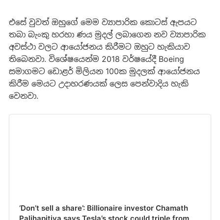
එසේ වුවත් ඔහුගේ මෙම ව්‍යාපාරික කොටස් ඇපයට
තබා බැංකු හරහා ණය මුදල් ලබාගෙන නව ව්‍යාපාරික
අවස්ථා වලට ආයෝජනය කිරීමට ඔහුට හැකියාව
තිබෙනවා. විශේෂයෙන්ම 2018 වර්ෂයේදී Boeing
සමාගමට ඩොළර් මිලියන 100ක මුදලක් ආයෝජනය
කිරීම මෙයට උදාහරණයක් ලෙස පෙන්වාදිය හැකි
වෙනවා.
‘Don’t sell a share’: Billionaire investor Chamath
Palihapitiya says Tesla’s stock could triple from