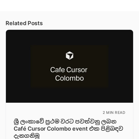
Related Posts
2 MIN READ
ශ්‍රී ලංකාවේ ප්‍රථම වරට පවත්වනු ලබන
Café Cursor Colombo event එක පිළිබඳව
දැනගනිමු