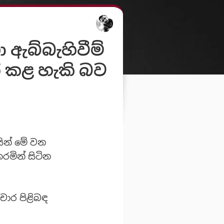
 ඇබ්බැහිවීම්
ර කළ හැකි බව
සින් මේ වන
මින් සිටින
චාර පිළිබඳ