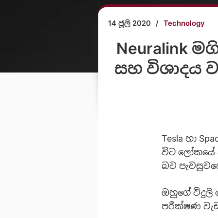
14 ජූලි 2020
/
Technology
Neuralink ම
සහ විශාදය ව
Tesla හා Spa
විට ලෝකයේ අ
බව පැවසුවහ
ඔහුගේ විදුල
පරීක්ෂණ වැ