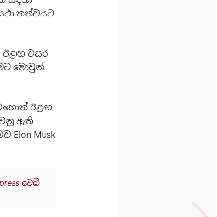
ය යථා තත්වයට
තර ඊළඟ වසර
මට මොවුන්
 වුවහොත් ඊළඟ
වනු ඇති
බව Elon Musk
press වෙබ්