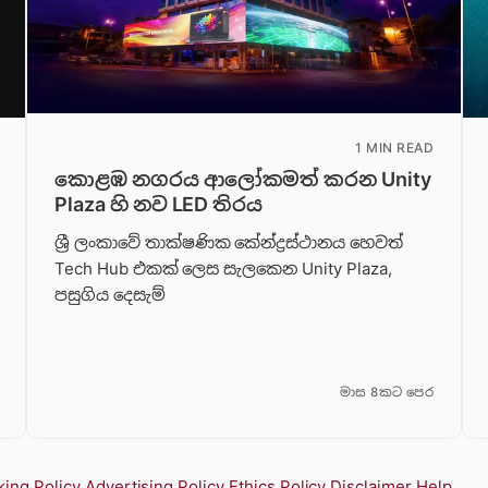
1 MIN READ
කොළඹ නගරය ආලෝකමත් කරන Unity
Plaza හි නව LED තිරය
ශ්‍රී ලංකාවේ තාක්ෂණික කේන්ද්‍රස්ථානය හෙවත්
Tech Hub එකක් ලෙස සැලකෙන Unity Plaza,
පසුගිය දෙසැම්
මාස 8කට පෙර
ing Policy
Advertising Policy
Ethics Policy
Disclaimer
Help