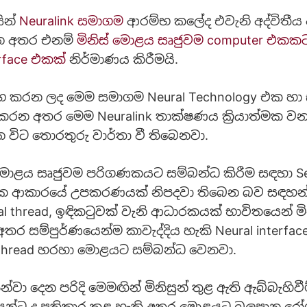
සින්
Neuralink සමාගම
ආරම්භ කලේද එවැනි අද්විතීය
න අතර එනම්
මිනිස් මොළය සෘජුවම computer එකක
rface එකක්
නිර්මාණය කිරීමයි.
්භ කරන ලද මෙම සමාගම Neural Technology එක හා
ුකරන අතර මෙම Neuralink තාක්ෂණය ක්‍රියාත්මක 
න විට තොරතුරු වාර්තා වී තිබෙනවා.
ස් මොළය සෘජුවම පරිගණකයට සම්බන්ධ කිරීම සඳහා S
කක ආකාරයේ උපකරණයක් නිපදවා තිබෙන බව සඳහන
al thread, ඉඳිකටුවක් වැනි ආධාරකයක් භාවිතයෙන් 
තර සම්පුර්ණයෙන්ම කාවැද්දිය හැකි Neural interfa
 Thread හරහා මොළයට සම්බන්ධ වෙනවා.
න්වා දෙන පරිදි මෙමඟින් මිනිසුන් තුළ ඇති ඇබ්බැහිවී
යන්ට ද ප්‍රතිකාර කළ හැකි අතර මොළයට බලපාන ර