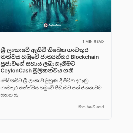
1 MIN READ
ශ්‍රී ලංකාවේ ඇතිවී තිබෙන ගංවතුර
තත්වය හමුවේ ජාත්‍යන්තර Blockchain
ප්‍රජාවගේ සහාය ලබාගැනීමට
CeylonCash මූලිකත්වය ග​නී
මේවනවිට ශ්‍රී ලංකාව මුහුණ දී සිටින දරුණු
ගංවතුර තත්ත්වය හමුවේ පීඩාවට පත් ජනතාවට
සහන සැ
මාස 8කට පෙර