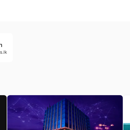
h
s.lk