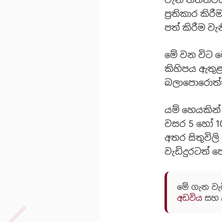
ප්‍රතිකාර ක
පත් කිරීම ව
මේ වන විට ම
කිහිපය ඇතු
බලාපොරොත්ත
යම් හෙයකින්
වසර 5 හෝ 10
අතර සිතුවිල
වැඩිදුරටත් ප
මේ ගැන වැ
අඩවිය
සහ