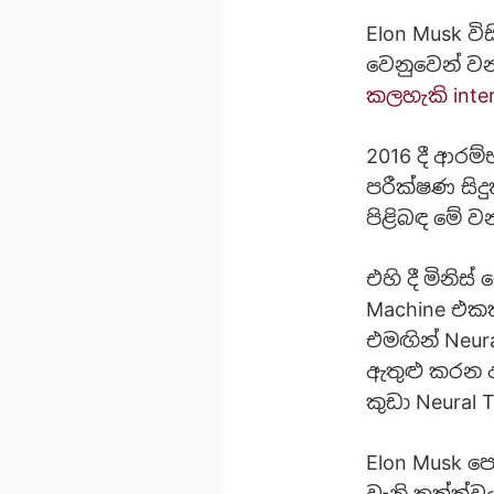
Elon Musk වි
වෙනුවෙන් ව
කලහැකි inte
2016 දී ආරම
පරීක්ෂණ සිද
පිළිබඳ මේ ව
එහි දී මිනි
Machine එ
එමඟින් Neur
ඇතුළු කරන අ
කුඩා Neural
Elon Musk පෙ
වැනි තත්ත්ව