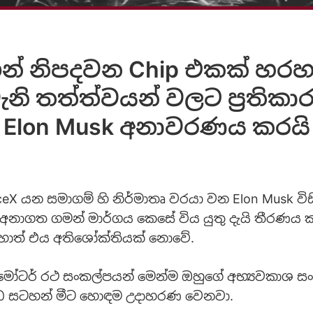
ගින් නිපදවන Chip එකක් හරහා
ැනි තත්ත්වයන් වලට ප්‍රතිකා
Elon Musk අනාවරණය කරයි
ceX යන සමාගම් හි නිර්මාතෘ වරයා වන Elon Musk වි
නාගත ගමන් මාර්ගය කෙසේ විය යුතු දැයි තීරණය කර
ොත් එය අතිශෝක්තියක් නොවේ.
ි මෝටර් රථ සංකල්පයන් මෙන්ම ඔහුගේ අභ්‍යවකාශ සං
ඩ සටහන් මීට හොඳම උදාහරණ වෙනවා.