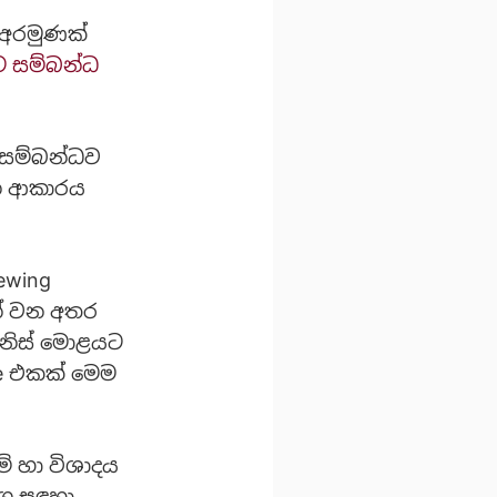
 අරමුණක්
ට සම්බන්ධ
 සම්බන්ධව
වන ආකාරය
ewing
් වන අතර
මිනිස් මොළයට
ce එකක් මෙම
ම් හා විශාදය
ෝග සඳහා