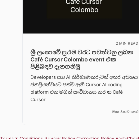
2 MIN READ
ශ්‍රී ලංකාවේ ප්‍රථම වරට පවත්වනු ලබන
Café Cursor Colombo event එක
පිළිබඳව දැනගනිමු
Developers සහ AI නිර්මාණකරුවන් අතර අතිශය
ජනප්‍රියත්වයට පත්ව ඇති Cursor AI coding
platform එක මගින් සංවිධානය කර න Café
Cursor
මාස 8කට පෙර
Terms & Conditions
Privacy Policy
Correction Policy
Fact-Check