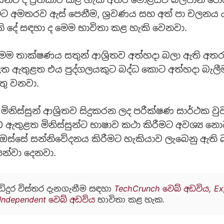
ිරීමට අමතරව ඇස් පෙනීම, ශ්‍රවණය සහ අත් පා චලන
ැනි දේ සඳහා ද මෙම භාවිතා කළ හැකි වෙනවා.
ෙම තාක්ෂණය සතුන් ආශ්‍රිතව අත්හදා බලා ඇති අ
ළත ඇතුළත එය පුද්ගලයකුට බද්ධ කොට අත්හදා බැලී
ු වනවා.
 මිනිස්සුන් ආශ්‍රිතව සිදුකරන ලද පරීක්ෂණ සාර්ථක
 ඇතුළත මිනිස්සුන්ට භාෂාව කථා කිරීමට අවශ්‍ය නො
ි ඔස්සේ සන්නිවේදනය කිරීමට හැකියාව ලැබෙනු ඇති 
ෙන්වා දෙනවා.
ඩිදුර විස්තර දැනගැනීම සඳහා
TechCrunch වෙබ් අඩවිය
,
Ex
Independent වෙබ් අඩවිය
භාවිතා කළ හැක.