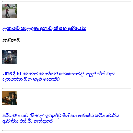
ලංකාවේ කාලගුණ අනාවැකි සහ අභියෝග
නවතම
2026 දී F1 වෙනස් වෙන්නේ කොහොමද? අලුත් නීති ගැන
දැනගන්න ඕන හැම දෙයක්ම
පරිගණකයට 'සිංහල' ඉගැන්වූ මිනිසා: ජ්‍යෙෂ්ඨ කථිකාචාර්ය
ආචාර්ය එස්.ටී. නන්දසාර