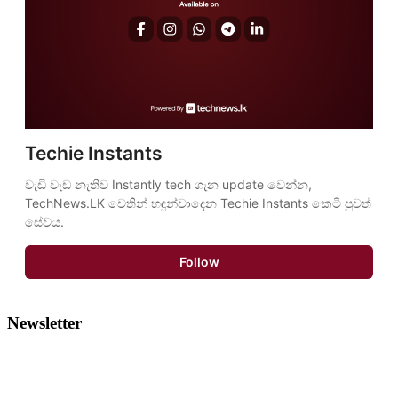
Techie Instants
වැඩි වැඩ නැතිව Instantly tech ගැන update වෙන්න, 
TechNews.LK වෙතින් හඳුන්වාදෙන Techie Instants කෙටි පුවත් 
සේවය.
Follow
Newsletter