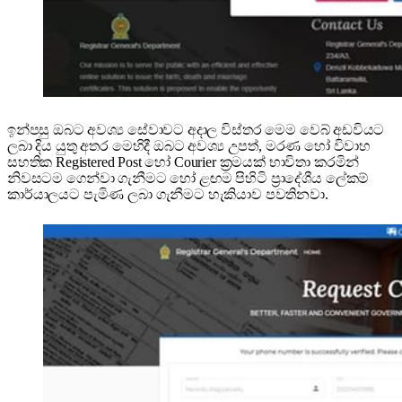
ඉන්පසු ඔබට අවශ්‍ය සේවාවට අදාල විස්තර මෙම වෙබ් අඩවියට
ලබා දිය යුතු අතර මෙහිදී ඔබට අවශ්‍ය උපත්, මරණ හෝ විවාහ
සහතික Registered Post හෝ Courier ක්‍රමයක් භාවිතා කරමින්
නිවසටම ගෙන්වා ගැනීමට හෝ ළඟම පිහිටි ප්‍රාදේශීය ලේකම්
කාර්යාලයට පැමිණ ලබා ගැනීමට හැකියාව පවතිනවා.