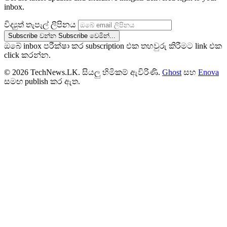
inbox.
විද්‍යුත් තැපැල් ලිපිනය
Subscribe වන්න
Subscribe වෙමින්...
ඔබේ inbox පරීක්ෂා කර subscription එක තහවුරු කිරීමට link එක
click කරන්න.
© 2026 TechNews.LK. සියලු හිමිකම් ඇවිරිණි.
Ghost
සහ
Enova
සමඟ publish කර ඇත.