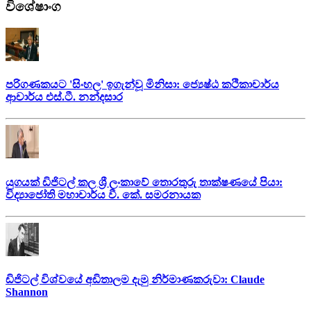
විශේෂාංග
පරිගණකයට 'සිංහල' ඉගැන්වූ මිනිසා: ජ්‍යෙෂ්ඨ කථිකාචාර්ය
ආචාර්ය එස්.ටී. නන්දසාර
යුගයක් ඩිජිටල් කල ශ්‍රී ලංකාවේ තොරතුරු තාක්ෂණයේ පියා:
විද්‍යාජෝති මහාචාර්ය වී. කේ. සමරනායක
ඩිජිටල් විශ්වයේ අඩිතාලම දැමු නිර්මාණකරුවා: Claude
Shannon