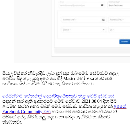
සියලු විස්තර නිවැරදිව ලබා දුන් පසු ඔබ මෙම සේවාවට අදාල
ගෙවීම සිදු කළ යුතු අතර මෙහිදී Master හෝ Visa කාඩ් පත්
භාවිතයෙන් ගෙවීම් කිරීමට හැකියාව පවතිනවා.
රෙජිස්ටාර් ජෙනරාල් දෙපාර්තුමේන්තුව නිළ වෙබ් අඩවියේ
සඳහන් කර ඇති ආකාරයට මෙම සේවාව 2021.08.04 දින සිට
ආරම්භ කරන අතර ඔබත් මෙම සේවාව භාවිතා කළහොත්
අප‌ගේ
Facebook Community එක
හරහා මේ සේවාව සම්බන්ධයෙන්
ඔබගේ අත්දැකීම සියලු දෙනා හා බෙදා ගැනීමට හැකියාව
තිබෙනවා.