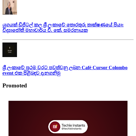
යුගයක් ඩිජිටල් කල ශ්‍රී ලංකාවේ තොරතුරු තාක්ෂණයේ පියා:
විද්‍යාජෝති මහාචාර්ය වී. කේ. සමරනායක
ශ්‍රී ලංකාවේ ප්‍රථම වරට පවත්වනු ලබන Café Cursor Colombo
event එක පිළිබඳව දැනගනිමු
Promoted