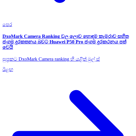
පෙර
DxoMark Camera Ranking වල ලොව හොඳම කැමරාව සහිත
ජංගම දුරකතනය බවට Huawei P50 Pro ජංගම දුරකථනය පත්
වෙයි
සුප්‍රකට DxoMark Camera ranking හි යළිත් මුල් ස්
ඊළඟ