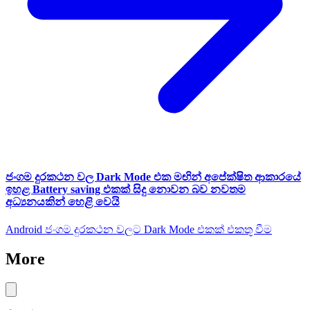
ජංගම දුරකථන වල Dark Mode එක මඟින් අපේක්ෂිත ආකාරයේ
ඉහළ Battery saving එකක් සිදු නොවන බව නවතම
අධ්‍යනයකින් හෙළි වෙයි
Android ජංගම දුරකථන වලට Dark Mode එකක් එකතූ වීම
More