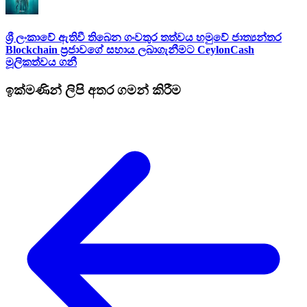
ශ්‍රී ලංකාවේ ඇතිවී තිබෙන ගංවතුර තත්වය හමුවේ ජාත්‍යන්තර
Blockchain ප්‍රජාවගේ සහාය ලබාගැනීමට CeylonCash
මූලිකත්වය ග​නී
ඉක්මණින් ලිපි අතර ගමන් කිරීම