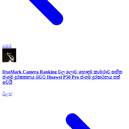
පෙර
DxoMark Camera Ranking වල ලොව හොඳම කැමරාව සහිත
ජංගම දුරකතනය බවට Huawei P50 Pro ජංගම දුරකථනය පත්
වෙයි
ඊළඟ