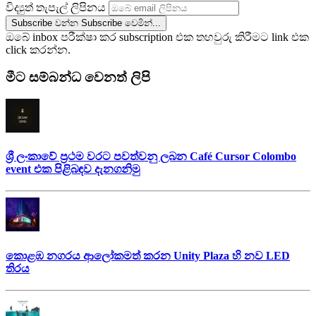
විද්‍යුත් තැපැල් ලිපිනය
Subscribe වන්න
Subscribe වෙමින්...
ඔබේ inbox පරීක්ෂා කර subscription එක තහවුරු කිරීමට link එක
click කරන්න.
මීට සම්බන්ධ වෙනත් ලිපි
ශ්‍රී ලංකාවේ ප්‍රථම වරට පවත්වනු ලබන Café Cursor Colombo
event එක පිළිබඳව දැනගනිමු
කොළඹ නගරය ආලෝකමත් කරන Unity Plaza හි නව LED
තිරය