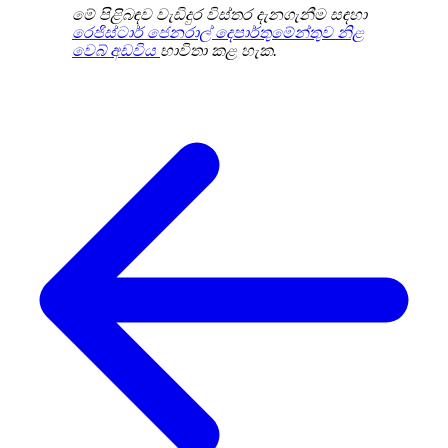
මේ පිළිබඳව වැඩිදුර විස්තර දැනගැනීම සඳහා
රෙජිස්ටාර් ජෙනරාල් දෙපාර්තුමේන්තුව නිළ
වෙබ් අඩවිය
භාවිතා කළ හැක.