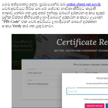
මෙම අත්පොතට අනුව ප්‍රථමයෙන්ම ඔබ
online.ebmd.rgd.gov.lk
වෙබ් අඩවියට පිවිස ඔබ මේ සේවාව භාවිතා කිරීමට කැමති
භාෂාව තෝරා ගත යුතු අතර ඉන්පසු ඔබගේ දුරකථන අංකය ඇතුළු
මූලික විස්තර කිහිපයක් ලබා දී ඔබගේ දුරකථන අංකයට ලැබෙන
"PIN Code" එක වෙබ් අඩවියට ලබා දීමෙන් ඔබගේ දුරකතන
අංකය Verify කර ගත යුතු වනවා.