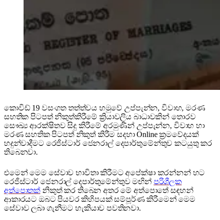
කොවිඩ් 19 වසංගත තත්ත්වය හමුවේ උප්පැන්න, විවාහ, මරණ
සහතික පිටපත් නිකුත්කිරීමේ ක්‍රියාවලිය බාධාවකින් තොරව
සෞඛ්‍ය ආරක්ෂිතව සිදු කිරීමේ අරමුණින් උප්පැන්න, විවාහ හා
මරණ සහතික පිටපත් නිකුත් කිරීම සදහා Online ක්‍රමවේදයක්
හදුන්වාදීමට රෙජිස්ටාර් ජෙනරාල් දෙපාර්තුමේන්තුව කටයුතු කර
තිබෙනවා.
එමෙන් මෙම සේවාව භාවිතා කිරීමට අපේක්ෂා කරන්නන් හට
රෙජිස්ටාර් ජෙනරාල් දෙපාර්තුමේන්තුව මඟින්
පරිශීලක
අත්පොතක්
නිකුත් කර තිබෙන අතර මේ අත්පොතේ සඳහන්
ආකාරයට ඔබට පියවර කිහිපයක් සම්පූර්ණ කිරීමෙන් මෙම
සේවාව ලබා ගැනීමට හැකියාව පවතිනවා.