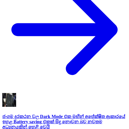
ජංගම දුරකථන වල Dark Mode එක මඟින් අපේක්ෂිත ආකාරයේ
ඉහළ Battery saving එකක් සිදු නොවන බව නවතම
අධ්‍යනයකින් හෙළි වෙයි