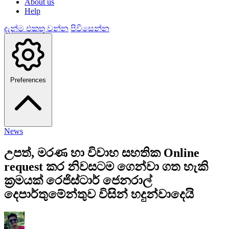
About us
Help
දැන්ම එකතු වන්න
පිවිසෙන්න
Preferences
News
උපත්, මරණ හා විවාහ සහතික Online
request කර නිවසටම ගෙන්වා ගත හැකි
ක්‍රමයක් රෙජිස්ටාර් ජෙනරාල්
දෙපාර්තුමේන්තුව විසින් හදුන්වාදෙයි