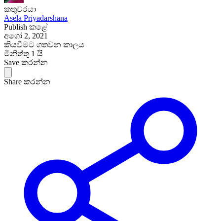
කතුවරයා
Asela Priyadarshana
Publish කළේ
අගෝ 2, 2021
කියවීමට ගතවන කාලය
මිනිත්තු 1 යි
Save කරන්න
Share කරන්න