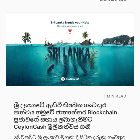
1 MIN READ
ශ්‍රී ලංකාවේ ඇතිවී තිබෙන ගංවතුර
තත්වය හමුවේ ජාත්‍යන්තර Blockchain
ප්‍රජාවගේ සහාය ලබාගැනීමට
CeylonCash මූලිකත්වය ග​නී
මේවනවිට ශ්‍රී ලංකාව මුහුණ දී සිටින දරුණු ගංවතුර