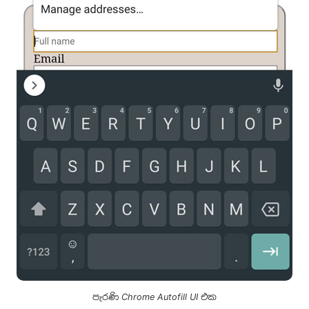
පැරණි Chrome Autofill UI එක