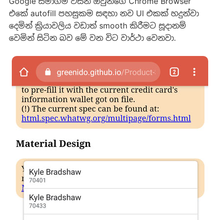
Google සමාගම විසින් ඔවුන්ගේ Chrome Browser
එකේ autofill පහසුකම සඳහා නව UI එකක් හදුන්වා
දෙමින් ක්‍රියාවලිය වඩාත් smooth කිරීමට සූදානම්
වෙමින් සිටින බව මේ වන විට වාර්ථා වෙනවා.