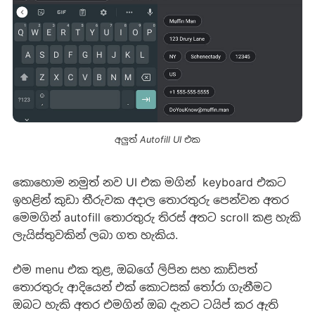
අලුත් Autofill UI එක
කොහොම නමුත් නව UI එක මගින් keyboard එකට
ඉහළින් කුඩා තීරුවක අදාල තොරතුරු පෙන්වන අතර
මෙමගින් autofill තොරතුරු තිරස් අතට scroll කළ හැකි
ලැයිස්තුවකින් ලබා ගත හැකිය.
එම menu එක තුළ, ඔබගේ ලිපින සහ කාඩ්පත්
තොරතුරු ආදියෙන් එක් කොටසක් තෝරා ගැනීමට
ඔබට හැකි අතර එමගින් ඔබ දැනට ටයිප් කර ඇති