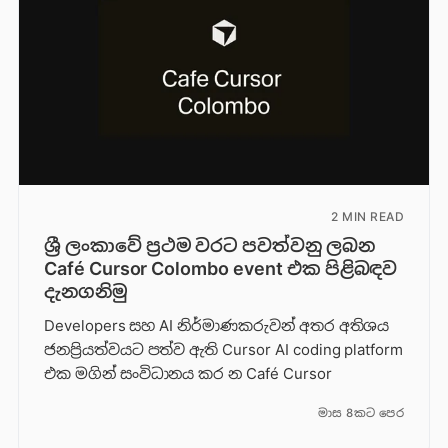
2 MIN READ
ශ්‍රී ලංකාවේ ප්‍රථම වරට පවත්වනු ලබන
Café Cursor Colombo event එක පිළිබඳව
දැනගනිමු
Developers සහ AI නිර්මාණකරුවන් අතර අතිශය
ජනප්‍රියත්වයට පත්ව ඇති Cursor AI coding platform
එක මගින් සංවිධානය කර න Café Cursor
මාස 8කට පෙර