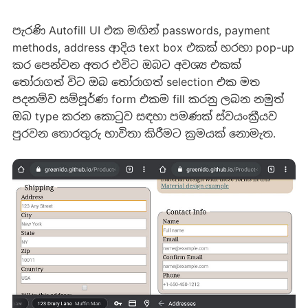
පැරණි Autofill UI එක මඟින් passwords, payment
methods, address ආදිය text box එකක් හරහා pop-up
කර පෙන්වන අතර එවිට ඔබට අවශ්‍ය එකක්
තෝරාගත් විට ඔබ තෝරාගත් selection එක මත
පදනම්ව සම්පූර්ණ form එකම fill කරනු ලබන නමුත්
ඔබ type කරන කොටුව සඳහා පමණක් ස්වයංක්‍රීයව
පුරවන තොරතුරු භාවිතා කිරීමට ක්‍රමයක් නොමැත.