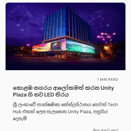
1 MIN READ
කොළඹ නගරය ආලෝකමත් කරන Unity
Plaza හි නව LED තිරය
ශ්‍රී ලංකාවේ තාක්ෂණික කේන්ද්‍රස්ථානය හෙවත් Tech
Hub එකක් ලෙස සැලකෙන Unity Plaza, පසුගිය
දෙසැම්
මාස 8කට පෙර