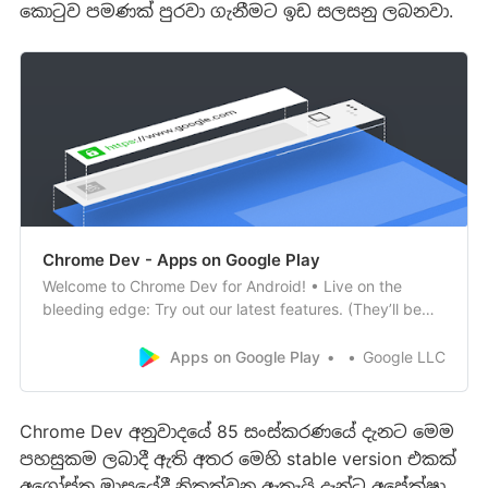
කොටුව පමණක් පුරවා ගැනීමට ඉඩ සලසනු ලබනවා.
Chrome Dev - Apps on Google Play
Welcome to Chrome Dev for Android! • Live on the
bleeding edge: Try out our latest features. (They’ll be
rough around the edges!)• Give early feedback: Let us
know what you think and help make Chrome for Android
Apps on Google Play
Google LLC
a better browser. You can install Chrome Dev alongside
other channels of Chrome for A…
Chrome Dev අනුවාදයේ 85 සංස්කරණයේ දැනට මෙම
පහසුකම ලබාදී ඇති අතර මෙහි stable version එකක්
අගෝස්තු මාසයේදී නිකුත්වනු ඇතැයි දැන්ට අපේක්ෂා