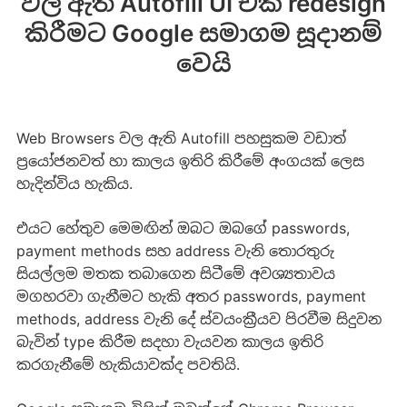
වල ඇති Autofill UI එක redesign
කිරීමට Google සමාගම සූදානම්
වෙයි
Web Browsers වල ඇති Autofill පහසුකම වඩාත්
ප්‍රයෝජනවත් හා කාලය ඉතිරි කිරීමේ අංගයක් ලෙස
හැදින්විය හැකිය.
එයට හේතුව මෙමඟින් ඔබට ඔබගේ passwords,
payment methods සහ address වැනි තොරතුරු
සියල්ලම මතක තබාගෙන සිටීමේ අවශ්‍යතාවය
මගහරවා ගැනීමට හැකි අතර passwords, payment
methods, address වැනි දේ ස්වයංක්‍රීයව පිරවීම සිදුවන
බැවින් type කිරීම සදහා වැයවන කාලය ඉතිරි
කරගැනීමේ හැකියාවක්ද පවතියි.