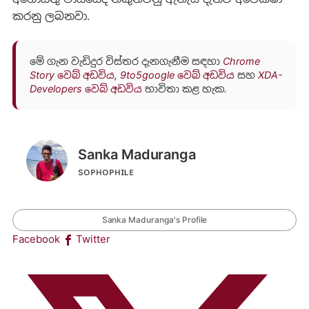
කරනු ලබනවා.
මේ ගැන වැඩිදුර විස්තර දැනගැනීම සඳහා
Chrome
Story වෙබ් අඩවිය
,
9to5google වෙබ් අඩවිය
සහ
XDA-
Developers වෙබ් අඩවිය
භාවිතා කළ හැක.
Sanka Maduranga
sᴏᴘʜᴏᴘʜɪʟᴇ
Sanka Maduranga's Profile
Facebook
Twitter