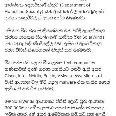
ආරක්ෂක දෙපාර්තමේන්තුව (Department of
Homeland Security) යන ආයතන වල තොරතුරු මේ
හරහා හැකර්වරුන් අතට පත්ව තිබෙනවා.
මේ වන විට වහාම ක්‍රියාත්මක වන පරිදි ඇමෙරිකානු
රාජ්‍යය ආයතන සියල්ලකම භාවිතා වන SolarWinds
තොරතුරු පද්ධති සියල්ල වසා දැමීමට ඇමෙරිකානු
රජය විසින් නියෝගයක් නිකුත් කර තිබෙනවා.
මීට අමතරව ලොව විශාලතම tech companies
ගණනාවක් ද මේ හරහා අගතියට පත්ව ඇති අතර
Cisco, Intel, Nvidia, Belkin, VMware සහ Microsoft
වැනි ආයතන වල ‍මීට අදාල malware එක පැතිර ගොස්
ඇති බව ද වාර්තා වෙනවා.
මේ SolarWinds ආයතනය විසින් ලොව පුරා ආයතන
300,000කට අධික ප්‍රමාණයකට තම සේවාව සපයනු
ලබන අතර, මේ අතර ඇමෙරිකානු හමුදාව සහ ලොව