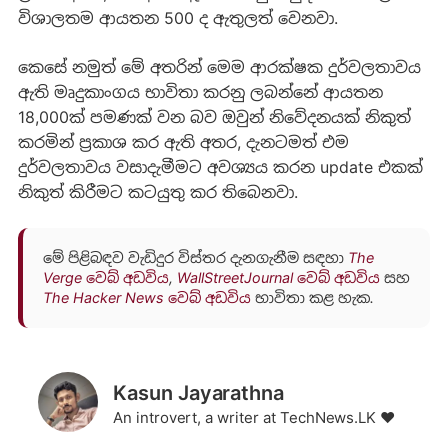
විශාලතම ආයතන 500 ද ඇතුලත් වෙනවා.
කෙසේ නමුත් මේ අතරින් මෙම ආරක්ෂක දුර්වලතාවය
ඇති මෘදුකාංගය භාවිතා කරනු ලබන්නේ ආයතන
18,000ක් පමණක් වන බව ඔවුන් නිවේදනයක් නිකුත්
කරමින් ප්‍රකාශ කර ඇති අතර, දැනටමත් එම
දුර්වලතාවය වසාදැමීමට අවශ්‍යය කරන update එකක්
නිකුත් කිරීමට කටයුතු කර තිබෙනවා.
මේ පිළිබඳව වැඩිදුර විස්තර දැනගැනීම සඳහා
The
Verge වෙබ් අඩවිය
,
WallStreetJournal වෙබ් අඩවිය
සහ
The Hacker News වෙබ් අඩවිය
භාවිතා කළ හැක.
Kasun Jayarathna
An introvert, a writer at TechNews.LK ❤️