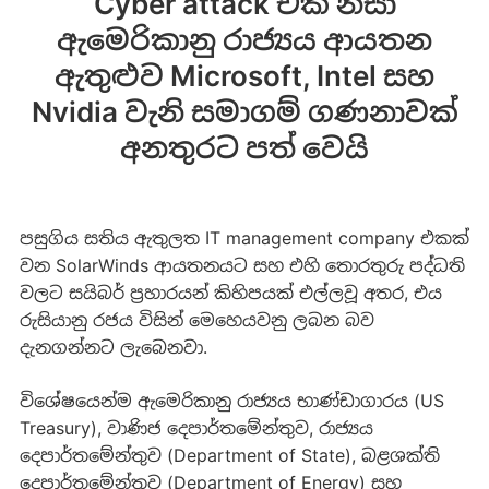
Cyber attack එක නිසා
ඇමෙරිකානු රාජ්‍යය ආයතන
ඇතුළුව Microsoft, Intel සහ
Nvidia වැනි සමාගම් ගණනාවක්
අනතුරට පත් වෙයි
පසුගිය සතිය ඇතුලත IT management company එකක්
වන SolarWinds ආයතනයට සහ එහි තොරතුරු පද්ධති
වලට සයිබර් ප්‍රහාරයන් කිහිපයක් එල්ලවූ අතර, එය
රුසියානු රජය විසින් මෙහෙයවනු ලබන බව
දැනගන්නට ලැබෙනවා.
විශේෂයෙන්ම ඇමෙරිකානු රාජ්‍යය භාණ්ඩාගාරය (US
Treasury), වාණිජ දෙපාර්තමේන්තුව, රාජ්‍යය
දෙපාර්තමේන්තුව (Department of State), බළශක්ති
දෙපාර්තමේන්තුව (Department of Energy) සහ