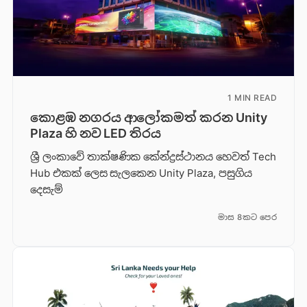
1 MIN READ
කොළඹ නගරය ආලෝකමත් කරන Unity
Plaza හි නව LED තිරය
ශ්‍රී ලංකාවේ තාක්ෂණික කේන්ද්‍රස්ථානය හෙවත් Tech
Hub එකක් ලෙස සැලකෙන Unity Plaza, පසුගිය
දෙසැම්
මාස 8කට පෙර