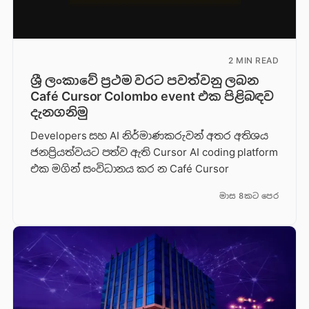
2 MIN READ
ශ්‍රී ලංකාවේ ප්‍රථම වරට පවත්වනු ලබන
Café Cursor Colombo event එක පිළිබඳව
දැනගනිමු
Developers සහ AI නිර්මාණකරුවන් අතර අතිශය
ජනප්‍රියත්වයට පත්ව ඇති Cursor AI coding platform
එක මගින් සංවිධානය කර න Café Cursor
මාස 8කට පෙර