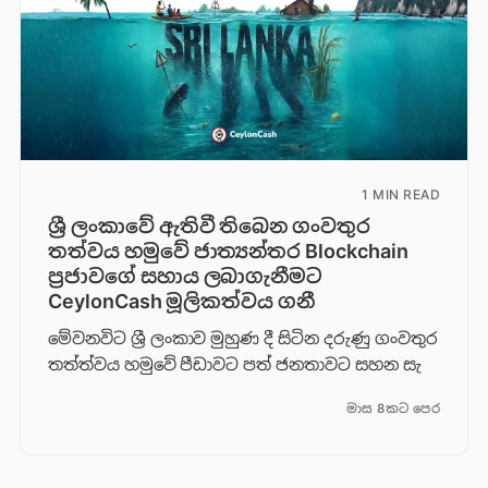
1 MIN READ
ශ්‍රී ලංකාවේ ඇතිවී තිබෙන ගංවතුර
තත්වය හමුවේ ජාත්‍යන්තර Blockchain
ප්‍රජාවගේ සහාය ලබාගැනීමට
CeylonCash මූලිකත්වය ග​නී
මේවනවිට ශ්‍රී ලංකාව මුහුණ දී සිටින දරුණු ගංවතුර
තත්ත්වය හමුවේ පීඩාවට පත් ජනතාවට සහන සැ
මාස 8කට පෙර