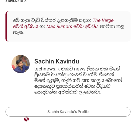
තිබෙනවා.
මේ ගැන වැඩි විස්තර දැනගැනීම සඳහා
The Verge
වෙබ් අඩවිය
හා
Mac Rumors වෙබ් අඩවිය
භාවිතා කළ
හැක.
Sachin Kavindu
technews.lk එකට news ලියන එක මගේ
ප්‍රියතම විනෝදාංශයක් වගේම ඒකෙන්
මගේ දැනුම, හැකියාව සහ කාලය බොහෝ
දෙනෙකුට ප්‍රයෝජනවත් වෙන විදිහට
යොදවන්න අවස්ථාව ලැබෙනවා.
Sachin Kavindu's Profile