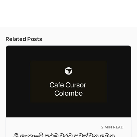
Related Posts
2 MIN READ
ශ්‍රී ලංකාවේ ප්‍රථම වරට පවත්වනු ලබන