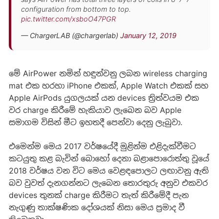
configuration from bottom to top.
pic.twitter.com/xsboO47PGR
— ChargerLAB (@chargerlab)
January 12, 2019
මේ AirPower නමින් හඳුන්වනු ලබන wireless charging
mat එක හරහා iPhone එකක්, Apple Watch එකක් සහ
Apple AirPods යුගලයක් යන devices ත්‍රිත්වයම එක
වර charge කිරීමේ හැකියාව ලැබෙන බව Apple
සමාගම විසින් මීට ඉහතදී පෙන්වා දෙනු ලැබුවා.
එමෙන්ම මෙය 2017 වර්ෂයේදී මුළින්ම එළිදැක්වීමට
කටයුතු කළ බැවින් ‌බොහෝ දෙනා බළාපොරොත්තු වූයේ
2018 වර්ෂය වන විට මෙය වෙළඳපොලට ලඟාවනු ඇති
බව වුවත් දැනගන්නට ලැබෙන තොරතුරු අනුව එකවර
devices තුනක් charge කිරීමට තැත් කිරීමේදී පැන
නැගුණු තාක්ෂණික දෝශයක් නිසා මෙය ප්‍රමාද වී