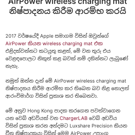
AirPower wireless charging mat
නිෂ්පාදනය කිරීම ආරම්භ කරයි
2017 වර්ෂයේදී Apple සමාගම විසින් ඔවුන්ගේ
AirPower කියන wireless charging mat එක
එළිදක්වන්නට කටයුතු කළත්, මේ වන තුරු එය
වෙළඳපොලට නිකුත් කළ බවක් නම් දකින්නට ලැබුණේ
නැහැ.
නමුත් ඔන්න දැන් මේ AirPower wireless charging mat
නිෂ්පාදනය කිරීම ආරම්භ කර තිබෙන බව නිළ නොලත්
ආරංචිමාර්ග විසින් ප්‍රකාශ කර තිබෙනවා.
මේ අනුව Hong Kong පාදක කරගෙන පවත්වාගෙන
යන වෙබ් අඩවියක් වන
ChargerLAB
වෙබ් අඩවිය
විසින් ප්‍රකාශ කරන අන්දමට Luxshare Precision කියන
චීන නිෂ්පාදකයා විසින් මෙම AirPower උපාංග