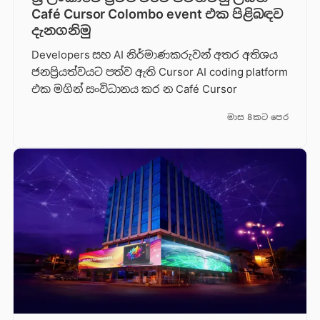
Café Cursor Colombo event එක පිළිබඳව
දැනගනිමු
Developers සහ AI නිර්මාණකරුවන් අතර අතිශය
ජනප්‍රියත්වයට පත්ව ඇති Cursor AI coding platform
එක මගින් සංවිධානය කර න Café Cursor
මාස 8කට පෙර