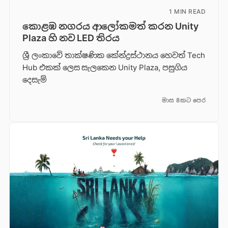
1 MIN READ
කොළඹ නගරය ආලෝකමත් කරන Unity
Plaza හි නව LED තිරය
ශ්‍රී ලංකාවේ තාක්ෂණික කේන්ද්‍රස්ථානය හෙවත් Tech
Hub එකක් ලෙස සැලකෙන Unity Plaza, පසුගිය
දෙසැම්
මාස 8කට පෙර