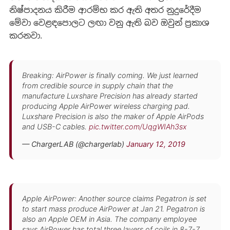
නිෂ්පාදනය කිරීම ආරම්භ කර ඇති අතර නුදුරේදීම
මේවා වෙළඳපොලට ලඟා වනු ඇති බව ඔවුන් ප්‍රකාශ
කරනවා.
Breaking: AirPower is finally coming. We just learned
from credible source in supply chain that the
manufacture Luxshare Precision has already started
producing Apple AirPower wireless charging pad.
Luxshare Precision is also the maker of Apple AirPods
and USB-C cables.
pic.twitter.com/UqgWIAh3sx
— ChargerLAB (@chargerlab)
January 12, 2019
Apple AirPower: Another source claims Pegatron is set
to start mass produce AirPower at Jan 21. Pegatron is
also an Apple OEM in Asia. The company employee
says AirPower has total three layers of coils in 8-7-7