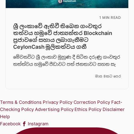
1 MIN READ
ශ්‍රී ලංකාවේ ඇතිවී තිබෙන ගංවතුර
තත්වය හමුවේ ජාත්‍යන්තර Blockchain
ප්‍රජාවගේ සහාය ලබාගැනීමට
CeylonCash මූලිකත්වය ග​නී
මේවනවිට ශ්‍රී ලංකාව මුහුණ දී සිටින දරුණු ගංවතුර
තත්ත්වය හමුවේ පීඩාවට පත් ජනතාවට සහන සැ
මාස 8කට පෙර
Terms & Conditions
Privacy Policy
Correction Policy
Fact-
Checking Policy
Advertising Policy
Ethics Policy
Disclaimer
Help
Facebook
Instagram