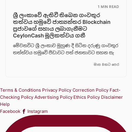
1 MIN READ
ශ්‍රී ලංකාවේ ඇතිවී තිබෙන ගංවතුර
තත්වය හමුවේ ජාත්‍යන්තර Blockchain
ප්‍රජාවගේ සහාය ලබාගැනීමට
CeylonCash මූලිකත්වය ග​නී
මේවනවිට ශ්‍රී ලංකාව මුහුණ දී සිටින දරුණු ගංවතුර
තත්ත්වය හමුවේ පීඩාවට පත් ජනතාවට සහන සැ
මාස 8කට පෙර
Terms & Conditions
Privacy Policy
Correction Policy
Fact-
Checking Policy
Advertising Policy
Ethics Policy
Disclaimer
Help
Facebook
Instagram