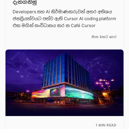
දැනගනිමු
Developers සහ AI නිර්මාණකරුවන් අතර අතිශය
ජනප්‍රියත්වයට පත්ව ඇති Cursor AI coding platform
එක මගින් සංවිධානය කර න Café Cursor
මාස 8කට පෙර
1 MIN READ