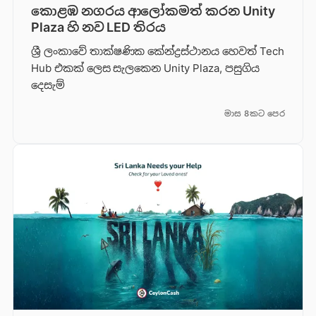
කොළඹ නගරය ආලෝකමත් කරන Unity
Plaza හි නව LED තිරය
ශ්‍රී ලංකාවේ තාක්ෂණික කේන්ද්‍රස්ථානය හෙවත් Tech
Hub එකක් ලෙස සැලකෙන Unity Plaza, පසුගිය
දෙසැම්
මාස 8කට පෙර