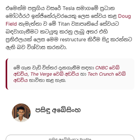
එමෙන්ම පසුගිය වසරේ Tesla සමාගමේ ප්‍රධාන
මෝටර්රථ ඉන්ජිනේරුවරයෙකු ලෙස සේවය කළ
Doug
Field
නැමැත්තා ව මේ Titan ව්‍යාපෘතියේ සේවයට
බඳවාගැනීමට කටයුතු කරනු ලැබූ අතර එහි
ප්‍රතිඵලයක් ලෙස මෙම restructure කිරීම සිදු කරන්නට
ඇති බව විශ්වාස කරනවා.
මේ ගැන වැඩි විස්තර දැනගැනීම සඳහා
CNBC වෙබ්
අඩවිය
,
The Verge වෙබ් අඩවිය
හා
Tech Crunch වෙබ්
අඩවිය
භාවිතා කළ හැක.
පසිඳු අබේසිංහ
පසිඳු අබේසිංහ's Profile