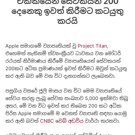
ඒකකයෙන් සේවකයන් 200
දෙනෙකු ඉවත් කිරීමට කටයුතු
කරයි
Apple සමාගමේ ව්‍යාපෘතියක් වූ
Project Titan
,
එහෙමත් නැතිනම් ස්ව්‍යංක්‍රීයව ධාවනය වන මෝටර්
රථයක් නිර්මාණය කිරීමේ ව්‍යාපෘතියෙන් සේවකයන්
200කට අධික ප්‍රමාණයක් ඉවත් කිරීමට ඔවුන් කටයුතු
කර ඇති බව මේ වන විට දැනගන්නට ලැබෙනවා.
පසුගිය වසරේ ජූලි මාසය වන විට මෙම ව්‍යාපෘතියේ
සේවය කරනු ලැබූ සේවක සංඛ්‍යාව 5,000 ඉක්මවා තිබූ
අතර, මේ වන විට ඉවත් කර තිබෙන 200 කට අධික
පිරිස Apple සමාගමේ ම වෙනත් ව්‍යාපෘති සඳහා යොමු
කර ඇති බවත්
CNBC වෙබ් අඩවිය
වාර්ථා කරනවා.