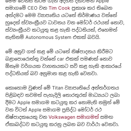
මෙම වෙනස් කිරීම ගැන අදහස් දක්වමින් Apple
සමාගමේ CEO වන
Tim Cook
ප්‍රකාශ කර තිබෙන
අන්දමට මෙම ව්‍යාපෘතිය යටතේ නිර්මාණය වන්නේ
හුදෙක් ස්ව්‍යංක්‍රීයව ධාවනය වන මෝටර් රථයක් නොව,
ස්ව්‍යංක්‍රීයව කටයුතු කළ හැකි පද්ධතියක්, එහෙමත්
නැතිනම් Autonomous System එකක් බවයි.
මේ අනුව ගත් කළ මේ යටතේ නිෂ්පාදනය කිරීමට
බළාපොරොත්තු වන්නේ car එකක් පමණක් නොව
ඕනෑම වර්ගයක වාහනයකට සවි කළ හැකි ආකාරයේ
පද්ධතියක් බව අනුමාන කළ හැකි වෙනවා.
කොහොම වුණත් මේ Titan ව්‍යාපෘතියේ අන්තර්ගතය
පිළිබඳව තවමත් පැහැදිලි තොරතුරක් මාධ්‍යයට ලබා
දීමට Apple සමාගම කටයුතු කර නොමැති නමුත් මේ
වන විටත් Apple සමාගම ප්‍රසිද්ධ මෝටර් රථ
නිෂ්පාදකයෙකු වන
Volkswagen සමාගමත්
සමඟ
ඒකාබද්ධව කටයුතු කරනු ලබන බව වාර්ථා වෙනවා.