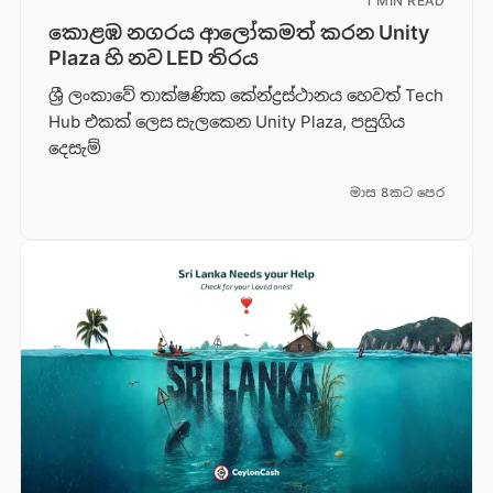
1 MIN READ
කොළඹ නගරය ආලෝකමත් කරන Unity
Plaza හි නව LED තිරය
ශ්‍රී ලංකාවේ තාක්ෂණික කේන්ද්‍රස්ථානය හෙවත් Tech
Hub එකක් ලෙස සැලකෙන Unity Plaza, පසුගිය
දෙසැම්
මාස 8කට පෙර