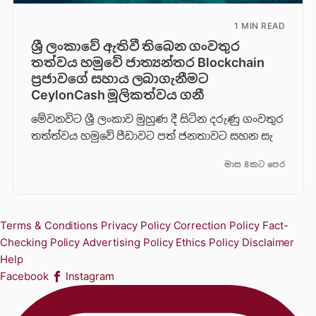
1 MIN READ
ශ්‍රී ලංකාවේ ඇතිවී තිබෙන ගංවතුර
තත්වය හමුවේ ජාත්‍යන්තර Blockchain
ප්‍රජාවගේ සහාය ලබාගැනීමට
CeylonCash මූලිකත්වය ග​නී
මේවනවිට ශ්‍රී ලංකාව මුහුණ දී සිටින දරුණු ගංවතුර
තත්ත්වය හමුවේ පීඩාවට පත් ජනතාවට සහන සැ
මාස 8කට පෙර
Terms & Conditions
Privacy Policy
Correction Policy
Fact-
Checking Policy
Advertising Policy
Ethics Policy
Disclaimer
Help
Facebook
Instagram