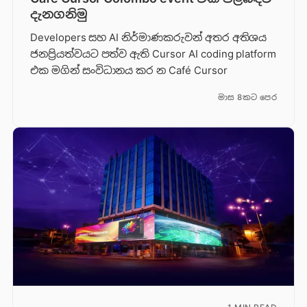
දැනගනිමු
Developers සහ AI නිර්මාණකරුවන් අතර අතිශය
ජනප්‍රියත්වයට පත්ව ඇති Cursor AI coding platform
එක මගින් සංවිධානය කර න Café Cursor
මාස 8කට පෙර