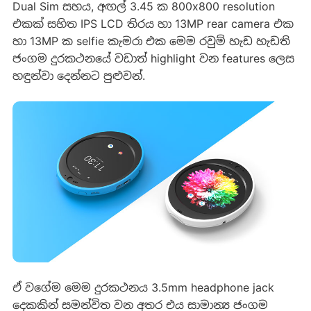
Dual Sim සහය, අඟල් 3.45 ක 800x800 resolution
එකක් සහිත IPS LCD තිරය හා 13MP rear camera එක
හා 13MP ක selfie කැමරා එක මෙම රවුම් හැඩ හැඩති
ජංගම දුරකථනයේ වඩාත් highlight වන features ලෙස
හඳුන්වා දෙන්නට පුළුවන්.
ඒ වගේම මෙම දුරකථනය 3.5mm headphone jack
දෙකකින් සමන්විත වන අතර එය සාමාන්‍ය ජංගම