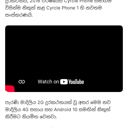
දුරකථනය, 2016 වර්ෂයේසී Cyrcle Phone සමාගම
විසින්ම නිකුත් කළ Cyrcle Phone 1 හි නවතම
සංස්කරණයි.
පැරණි මාදිලිය 2G දුරකථනයක් වූ අතර මෙම නව
මාදිලිය 4G සහාය සහ Android 10 සමඟින් නිකුත්
කිරීමට නියමිත වෙනවා.