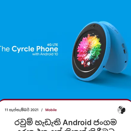
11 සැප්තැම්බර් 2021
/
Mobile
රවුම් හැඩැති Android ජංගම