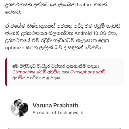
දුරකථනයක දක්නට නොලැබෙන feature එකක්
වෙනවා.
ඒ වගේම නිෂ්පාදකයින් පවසන පරිදි එම රවුම් හැඩති
ජංගම දුරකථනයය බලගන්වන Android 10 OS එක,
දුරකථනයේ එම රවුම් හැඩයටම ගැලපෙන ලෙස
optimize කරන ලද්දක් බව ද සඳහන් වෙනවා.
මේ පිළිබඳව වැඩිදුර විස්තර දැනගැනීම සඳහා
Gizmochina වෙබ් අඩවිය
සහ
Cyrclephone වෙබ්
අඩවිය
භාවිතා කළ හැක.
Varuna Prabhath
An editor of Technews.lk