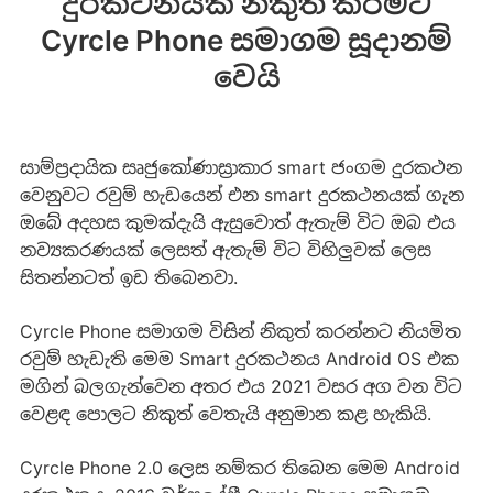
දුරකථනයක් නිකුත් කිරීමට
Cyrcle Phone සමාගම සූදානම්
වෙයි
සාම්ප්‍රදායික සෘජුකෝණාස්‍රාකාර smart ජංගම දුරකථන
වෙනුවට රවුම් හැඩයෙන් එන smart දුරකථනයක් ගැන
ඔබේ අදහස කුමක්දැයි ඇසුවොත් ඇතැම් විට ඔබ එය
නව්‍යකරණයක් ලෙසත් ඇතැම් විට විහිලුවක් ලෙස
සිතන්නටත් ඉඩ තිබෙනවා.
Cyrcle Phone සමාගම විසින් නිකුත් කරන්නට නියමිත
රවුම් හැඩැති මෙම Smart දුරකථනය Android OS එක
මගින් බලගැන්වෙන අතර එය 2021 වසර අග වන විට
වෙළඳ පොලට නිකුත් වෙතැයි අනුමාන කළ හැකියි.
Cyrcle Phone 2.0 ලෙස නම්කර තිබෙන මෙම Android