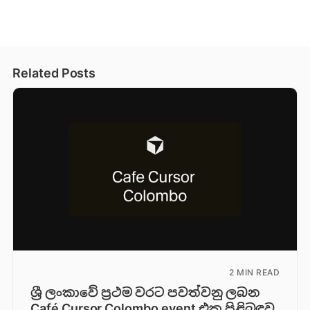
Related Posts
2 MIN READ
ශ්‍රී ලංකාවේ ප්‍රථම වරට පවත්වනු ලබන
Café Cursor Colombo event එක පිළිබඳව