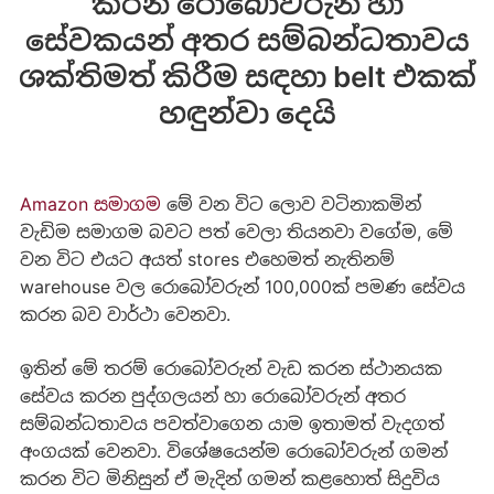
කරන රොබෝවරුන් හා
සේවකයන් අතර සම්බන්ධතාවය
ශක්තිමත් කිරීම සඳහා belt එකක්
හඳුන්වා දෙයි
Amazon සමාගම
මේ වන විට ලොව වටිනාකමින්
වැඩිම සමාගම බවට පත් වෙලා තියනවා වගේම, මේ
වන විට එයට අයත් stores එහෙමත් නැතිනම්
warehouse වල රොබෝවරුන් 100,000ක් පමණ සේවය
කරන බව වාර්ථා වෙනවා.
ඉතින් මේ තරම් රොබෝවරුන් වැඩ කරන ස්ථානයක
සේවය කරන පුද්ගලයන් හා රොබෝවරුන් අතර
සම්බන්ධතාවය පවත්වාගෙන යාම ඉතාමත් වැදගත්
අංගයක් වෙනවා. විශේෂයෙන්ම රොබෝවරුන් ගමන්
කරන විට මිනිසුන් ඒ මැදින් ගමන් කළහොත් සිදුවිය