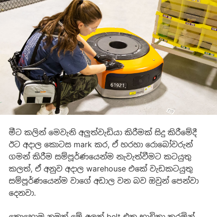
මීට කලින් මෙවැනි අලුත්වැඩියා කිරීමක් සිදු කිරීමේදී
ඊට අදාල කොටස mark කර, ඒ හරහා රොබෝවරුන්
ගමන් කිරීම සම්පූර්ණයෙන්ම නැවැත්වීමට කටයුතු
කලත්, ඒ අනුව අදාල warehouse එකේ වැඩකටයුතු
සම්පූර්ණයෙන්ම වාගේ අඩාල වන බව ඔවුන් පෙන්වා
දෙනවා.
කොහොම නමුත් මේ අලුත් belt එක භාවිතා කරමින්