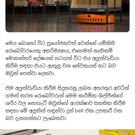
මෙය බොහෝ විට ප්‍රයෝජනවත් වෙන්නේ යම්කිසි
රොබෝවරයෙකු අකර්මන්‍යය, එහෙමත් නැතිනම්
මොකක්හරි දෝෂයක් හටගත් විට එය අලුත්වැඩියා
කිරීම සඳහා එයට ඇතුලු වන සේවකයන් හට බව
ඔවුන් පෙන්වා දෙනවා.
එම අලුත්වැඩියා කිරීම සිදුකරනු ලබන අතරතුර අවටින්
ගමන් කරන රොබෝවරුන් මෙම කාර්මික ශිල්පීන්ගේ
ශරීර ‍වල නොගැටී ඔවුන්ගේ ආරක්ෂාව සහතික කිරීම
සඳහා මේ අලුතින් හඳුන්වා දුන් belt එක උපකාරී වන
බව දැනගන්නට ලැබෙනවා.