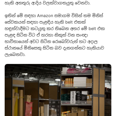
හැකි අනතුරු ආදිය වලක්වාගතයුතු වෙනවා.
ඉතින් මේ සඳහා Amazon සමාගම විසින් තම මිනිස්
සේවකයන් සඳහා පැළඳිය හැකි belt එකක්
හඳුන්වාදීමට කටයුතු කර තිබෙන අතර මේ belt එක
පැළඳ සිටින විට ඒ හරහා නිකුත් වන සංඥා
භාවිතායෙන් අවට සිටින රොබෝවරුන් හට අදාල
ස්ථානයේ මිනිසෙකු සිටින බව දැනගන්නට හැකියාව
ලැබෙනවා.