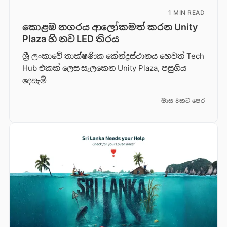
1 MIN READ
කොළඹ නගරය ආලෝකමත් කරන Unity
Plaza හි නව LED තිරය
ශ්‍රී ලංකාවේ තාක්ෂණික කේන්ද්‍රස්ථානය හෙවත් Tech
Hub එකක් ලෙස සැලකෙන Unity Plaza, පසුගිය
දෙසැම්
මාස 8කට පෙර