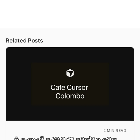
Related Posts
2 MIN READ
ශ්‍රී ලංකාවේ ප්‍රථම වරට පවත්වනු ලබන