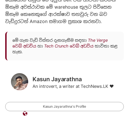
ඕනෑම අවස්ථාවක මේ warehouse තුලට පිවිසෙන
ඕනෑම කෙනෙකුගේ ආරක්ෂාව තහවුරු වන බව
වැඩිදුරටත් Amazon සමාගම ප්‍රකාශ කරනවා.
මේ ගැන වැඩි විස්තර දැනගැනීම සඳහා
The Verge
වෙබ් අඩවිය
හා
Tech Crunch වෙබ් අඩවිය
භාවිතා කළ
හැක.
Kasun Jayarathna
An introvert, a writer at TechNews.LK ❤️
Kasun Jayarathna's Profile