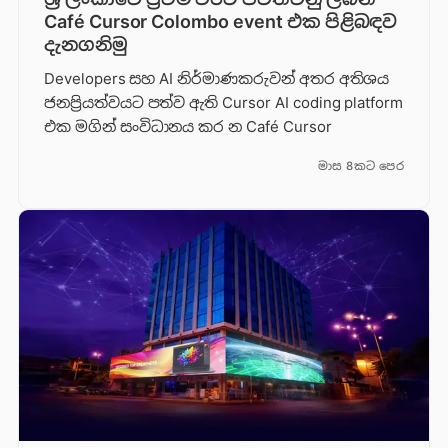
Café Cursor Colombo event එක පිළිබඳව
දැනගනිමු
Developers සහ AI නිර්මාණකරුවන් අතර අතිශය
ජනප්‍රියත්වයට පත්ව ඇති Cursor AI coding platform
එක මගින් සංවිධානය කර න Café Cursor
මාස 8කට පෙර