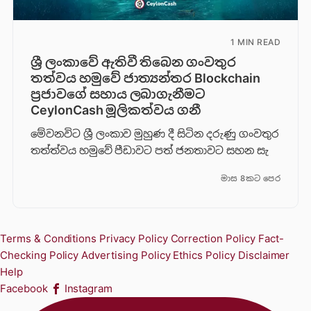
1 MIN READ
ශ්‍රී ලංකාවේ ඇතිවී තිබෙන ගංවතුර
තත්වය හමුවේ ජාත්‍යන්තර Blockchain
ප්‍රජාවගේ සහාය ලබාගැනීමට
CeylonCash මූලිකත්වය ග​නී
මේවනවිට ශ්‍රී ලංකාව මුහුණ දී සිටින දරුණු ගංවතුර
තත්ත්වය හමුවේ පීඩාවට පත් ජනතාවට සහන සැ
මාස 8කට පෙර
Terms & Conditions
Privacy Policy
Correction Policy
Fact-
Checking Policy
Advertising Policy
Ethics Policy
Disclaimer
Help
Facebook
Instagram