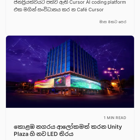
ජනප්‍රියත්වයට පත්ව ඇති Cursor AI coding platform
එක මගින් සංවිධානය කර න Café Cursor
මාස 8කට පෙර
1 MIN READ
කොළඹ නගරය ආලෝකමත් කරන Unity
Plaza හි නව LED තිරය