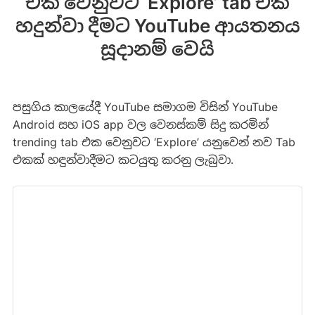
එක වෙනුවට ‘Explore’ tab එක
හදුන්වා දීමට YouTube ආයතනය
සූදානම් වෙයි
පසුගිය කාලයේදී YouTube සමාගම විසින් YouTube
Android සහ iOS app වල වෙනස්කම් සිදු කරමින්
trending tab එක වෙනුවට ‘Explore’ යනුවෙන් නව Tab
එකක් හඳුන්වාදීමට කටයුතු කරනු ලැබුවා.