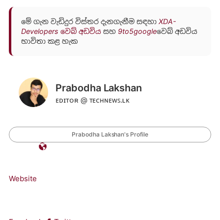
මේ ගැන වැඩිදුර විස්තර දැනගැනීම සඳහා
XDA-
Developers වෙබ් අඩවිය
සහ
9to5google
වෙබ් අඩවිය
භාවිතා කළ හැක
Prabodha Lakshan
ᴇᴅɪᴛᴏʀ @ ᴛᴇᴄʜɴᴇᴡꜱ.ʟᴋ
Prabodha Lakshan's Profile
Website