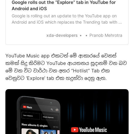
Google rolls out the “Explore” tab in YouTube for
Android and iOS
Google is rolling out an update to the YouTube app on
Android and iOS which replaces the Trending tab with a
new Explore tab.
xda-developers
Pranob Mehrotra
YouTube Music app එකටත් ‍මේ ආකාරයේ වෙනස්
කමක් සිදු කිරිමට YouTube ආයතනය සූදානම් වන බව
මේ වන විට වාර්ථා වන අතර “Hotlist” Tab එක
වෙනුවට ‘Explore’ tab එක හදුන්වා දෙනු ඇත.