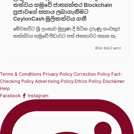
තත්වය හමුවේ ජාත්‍යන්තර Blockchain
ප්‍රජාවගේ සහාය ලබාගැනීමට
CeylonCash මූලිකත්වය ග​නී
මේවනවිට ශ්‍රී ලංකාව මුහුණ දී සිටින දරුණු ගංවතුර
තත්ත්වය හමුවේ පීඩාවට පත් ජනතාවට සහන සැ
මාස 8කට පෙර
Terms & Conditions
Privacy Policy
Correction Policy
Fact-
Checking Policy
Advertising Policy
Ethics Policy
Disclaimer
Help
Facebook
Instagram