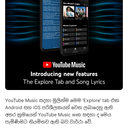
YouTube Music සදහා මුලින්ම මෙම ‘Explore’ tab එක
Android සහ iOS පරිශීලකයන් වෙත ලබාදෙනු ඇති
අතර ක්‍රමයෙන් YouTube Music web සඳහා ද මෙය
පැමිණිමට නියමිතව ඇති බව වාර්ථා වේ.