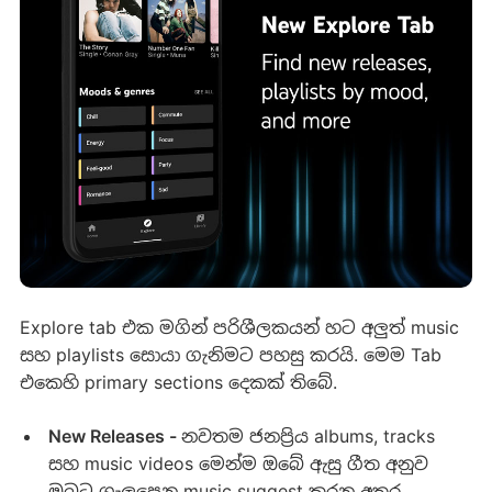
Explore tab එක මගින් පරිශීලකයන් හට අලුත් music
සහ playlists සොයා ගැනිමට පහසු කරයි. මෙම Tab
එකෙහි primary sections දෙකක් තිබේ.
New Releases
-
නවතම ජනප්‍රිය albums, tracks
සහ music videos මෙන්ම ඔබේ ඇසු ගීත අනුව
ඔබට ගැලපෙන music suggest කරන අතර