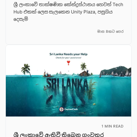
ශ්‍රී ලංකාවේ තාක්ෂණික කේන්ද්‍රස්ථානය හෙවත් Tech
Hub එකක් ලෙස සැලකෙන Unity Plaza, පසුගිය
දෙසැම්
මාස 8කට පෙර
1 MIN READ
ශ්‍රී ලංකාවේ ඇතිවී තිබෙන ගංවතුර