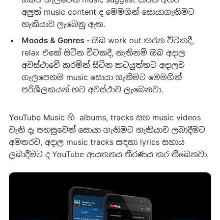
අලුත් music content ද මෙමගින් සොයාගැනිමට
හැකියාව ලැබෙනු ඇත.
Moods & Genres
-
ඔබ work out කරන විටකදී,
relax එකේ සිටින විටකදී, නැතිනම් ඔබ අදාල
අවස්ථ‍ාවේ කරමින් සිටින කටයුත්තට අදාලව
ගැලපෙනම music සොයා ගැනිමට මෙමගින්
පරිශීලකයන් හට අවස්ථාව ලැබෙනවා.
YouTube Music හි albums, tracks සහ music videos
වැනි දෑ පහසුවෙන් සොයා ගැනිමට හැකියාව ලබාදීමට
අමතරව, අදාල music tracks සඳහා lyrics සහාය
ලබාදීමට ද YouTube ආයතනය තීරණය කර තිබෙනවා.