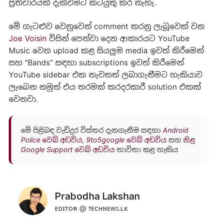
ප්‍රතිචාරයක් දැක්වීමට කටයුතු කර නැහැ.
මේ ගැටළුව වෙනුවෙන් comment කරනු ලැබූවෙක් වන
Joe Voisin
විසින් පෙන්වා දෙන ආකාරයට YouTube
Music වෙත upload කළ සියලුම media ඉවත් කිරීමෙන්
සහ "Bands" සඳහා subscriptions ඉවත් කිරීමෙන්
YouTube sidebar එක නැවතත් ලබාගැනීමට හැකියාව
ලැබෙන නමුත් එය තරමක් කරදරකාරී solution එකක්
වෙනවා.
මේ පිළිබඳ වැඩිදුර විස්තර දැනගැනීම සඳහා
Android
Police වෙබ් අඩවිය
,
9to5google වෙබ් අඩවිය
සහ
නිළ
Google Support වෙබ් අඩවිය
භාවිතා කළ හැකිය
Prabodha Lakshan
ᴇᴅɪᴛᴏʀ @ ᴛᴇᴄʜɴᴇᴡꜱ.ʟᴋ