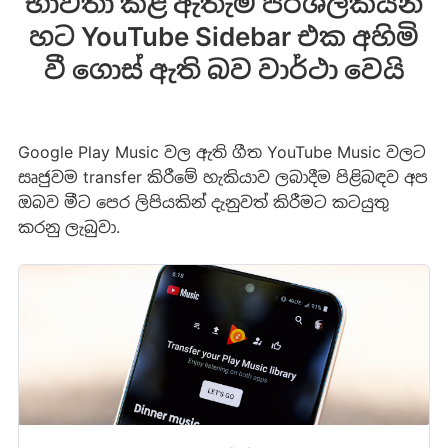
භාවිතා කළ ඇතැම් පරිශීලකයින්
හට YouTube Sidebar එක අහිමි
වී ගොස් ඇති බව වාර්ථා වෙයි
Google Play Music වල ඇති ගීත YouTube Music වලට
සෘජුවම transfer කිරීමේ හැකියාව ලබාදීම පිළිබඳව අප
ඔබව මීට පෙර ලිපියකින් දැනුවත් කිරීමට කටයුතු
කරනු ලැබුවා.