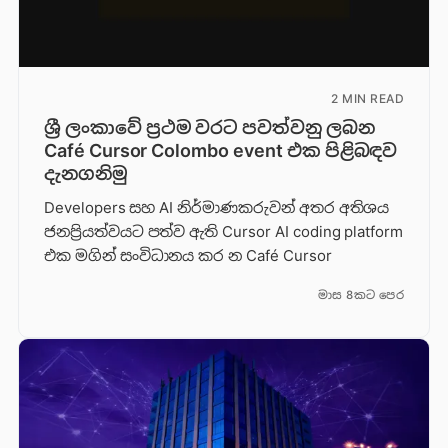
2 MIN READ
ශ්‍රී ලංකාවේ ප්‍රථම වරට පවත්වනු ලබන
Café Cursor Colombo event එක පිළිබඳව
දැනගනිමු
Developers සහ AI නිර්මාණකරුවන් අතර අතිශය
ජනප්‍රියත්වයට පත්ව ඇති Cursor AI coding platform
එක මගින් සංවිධානය කර න Café Cursor
මාස 8කට පෙර