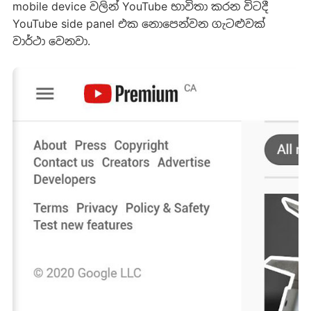
mobile device වලින් YouTube භාවිතා කරන විටදී
YouTube side panel එක නොපෙන්වන ගැටළුවක්
වාර්ථා වෙනවා.