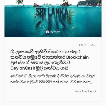
1 MIN READ
ශ්‍රී ලංකාවේ ඇතිවී තිබෙන ගංවතුර
තත්වය හමුවේ ජාත්‍යන්තර Blockchain
ප්‍රජාවගේ සහාය ලබාගැනීමට
CeylonCash මූලිකත්වය ග​නී
මේවනවිට ශ්‍රී ලංකාව මුහුණ දී සිටින දරුණු ගංවතුර
තත්ත්වය හමුවේ පීඩාවට පත් ජනතාවට සහන සැ
මාස 8කට පෙර