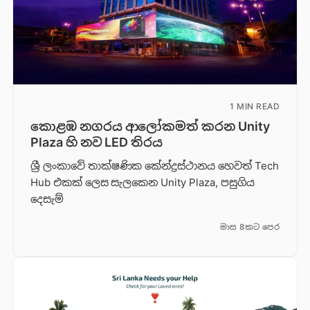
1 MIN READ
කොළඹ නගරය ආලෝකමත් කරන Unity
Plaza හි නව LED තිරය
ශ්‍රී ලංකාවේ තාක්ෂණික කේන්ද්‍රස්ථානය හෙවත් Tech
Hub එකක් ලෙස සැලකෙන Unity Plaza, පසුගිය
දෙසැම්
මාස 8කට පෙර