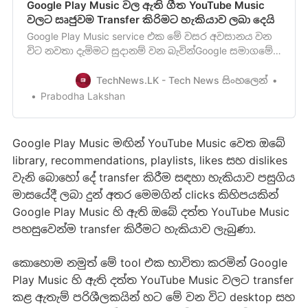
Google Play Music වල ඇති ගීත YouTube Music
වලට සෘජුවම Transfer කිරිමට හැකියාව ලබා දෙයි
Google Play Music service එක මේ වසර අවසානය වන
විට නවතා දැමිමට සුදානම් වන බැවින්Google සමාගමේ
අවධානය යොමු වී ඇත්තේ Google Play Music
පරිශීලකයින් හට YouTubeMusic වෙත මාරු වීමේ
TechNews.LK - Tech News සිංහලෙන්
හැකියාව පහසු කරවීම හරහා ඒ වෙත ආකර්ෂණය කර
Prabodha Lakshan
ගැනීමටයි. මේ අනුව Google Play Music වල ඔබගේ ඇති
music library එක ඒ ආකාරයෙන්ම YouTu…
Google Play Music මඟින් YouTube Music වෙත ඔ‍බේ
library, recommendations, playlists, likes සහ dislikes
වැනි ‍බොහෙ‍ා්‍ දේ transfer කිරීම සඳහා හැකියාව පසුගිය
මා‍සයේදී ලබා දුන් අතර මෙමගින් clicks කිහිපයකින්
Google Play Music හි ඇති ඔබේ දත්ත YouTube Music
පහසුවෙන්ම transfer කිරීමට හැකියාව ලැබුණා.
කොහොම නමුත් මේ tool එක භාවිතා කරමින් Google
Play Music හි ඇති දත්ත YouTube Music වලට transfer
කළ ඇතැම් පරිශීලකයින් හට මේ වන විට desktop සහ