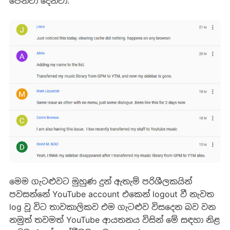
පෙන්වා දෙනවා.
මෙම ගැටළුවට මුහුණ දුන් ඇතැම් පරිශීලකයින්
පවසන්නේ YouTube account එකෙන් logout වී නැවත
log වූ විට තාවකාලිකව එම ගැටළුව විසදෙන බව වන
නමුත් තවමත් YouTube ආයතනය විසින් මේ සඳහා නිළ