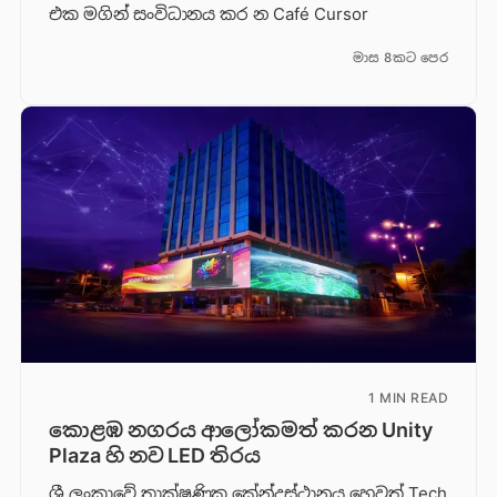
එක මගින් සංවිධානය කර න Café Cursor
මාස 8කට පෙර
1 MIN READ
කොළඹ නගරය ආලෝකමත් කරන Unity
Plaza හි නව LED තිරය
ශ්‍රී ලංකාවේ තාක්ෂණික කේන්ද්‍රස්ථානය හෙවත් Tech