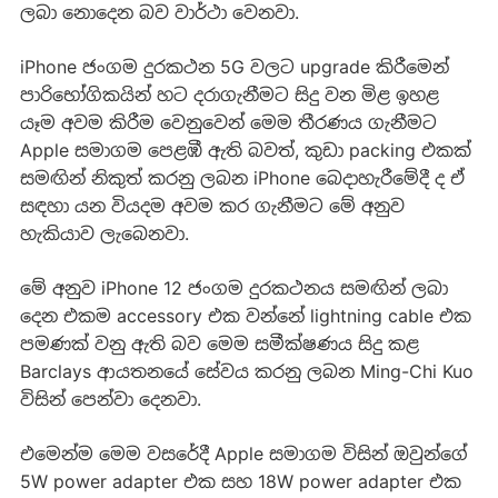
ලබා නොදෙන බව වාර්ථා වෙනවා.
iPhone ජංගම දුරකථන 5G වලට upgrade කිරීමෙන්
පාරිභෝගිකයින් හට දරාගැනීමට සිදු වන මිළ ඉහළ
යෑම අවම කිරීම වෙනුවෙන් මෙම තීරණය ගැනීමට
Apple සමාගම පෙළඹී ඇති බවත්, කුඩා packing එකක්
සමඟින් නිකුත් කරනු ලබන iPhone බෙදාහැරීමේදී ද ඒ
සඳහා යන වියදම අවම කර ගැනීමට මේ අනුව
හැකියාව ලැබෙනවා.
මේ අනුව iPhone 12 ජංගම දුරකථනය සමඟින් ලබා
දෙන එකම accessory එක වන්නේ lightning cable එක
පමණක් වනු ඇති බව මෙම සමීක්ෂණය සිදු කළ
Barclays ආයතනයේ සේවය කරනු ලබන Ming-Chi Kuo
විසින් පෙන්වා දෙනවා.
එමෙන්ම මෙම වසරේදී Apple සමාගම විසින් ඔවුන්ගේ
5W power adapter එක සහ 18W power adapter එක