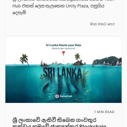
Hub එකක් ලෙස සැලකෙන Unity Plaza, පසුගිය
දෙසැම්
මාස 8කට පෙර
1 MIN READ
ශ්‍රී ලංකාවේ ඇතිවී තිබෙන ගංවතුර
තත්වය හමුවේ ජාත්‍යන්තර Blockchain