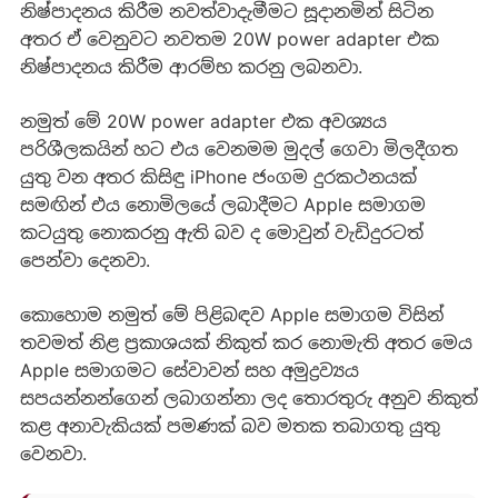
නිෂ්පාදනය කිරීම නවත්වාදැමීමට සූදානමින් සිටින
අතර ඒ වෙනුවට නවතම 20W power adapter එක
නිෂ්පාදනය කිරීම ආරම්භ කරනු ලබනවා.
නමුත් මේ 20W power adapter එක අවශ්‍යය
පරිශීලකයින් හට එය වෙනමම මුදල් ගෙවා මිලදීගත
යුතු වන අතර කිසිඳු iPhone ජංගම දුරකථනයක්
සමඟින් එය නොමිලයේ ලබාදීමට Apple සමාගම
කටයුතු නොකරනු ඇති බව ද මොවුන් වැඩිදුරටත්
පෙන්වා දෙනවා.
කොහොම නමුත් මේ පිළිබඳව Apple සමාගම විසින්
තවමත් නිළ ප්‍රකාශයක් නිකුත් කර නොමැති අතර මෙය
Apple සමාගමට සේවාවන් සහ අමුද්‍රව්‍යය
සපයන්නන්ගෙන් ලබාගන්නා ලද තොරතුරු අනුව නිකුත්
කළ අනාවැකියක් පමණක් බව මතක තබාගතු යුතු
වෙනවා.