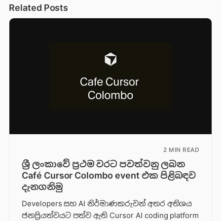
Related Posts
2 MIN READ
ශ්‍රී ලංකාවේ ප්‍රථම වරට පවත්වනු ලබන
Café Cursor Colombo event එක පිළිබඳව
දැනගනිමු
Developers සහ AI නිර්මාණකරුවන් අතර අතිශය
ජනප්‍රියත්වයට පත්ව ඇති Cursor AI coding platform