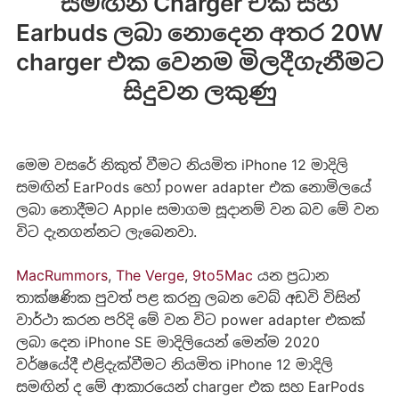
සමඟින් Charger එක සහ
Earbuds ලබා නොදෙන අතර 20W
charger එක වෙනම මිලදීගැනීමට
සිදුවන ලකුණු
මෙම වසරේ නිකුත් වීමට නියමිත iPhone 12 මාදිලි
සමඟින් EarPods හෝ power adapter එක නොමිලයේ
ලබා නොදීමට Apple සමාගම සූදානම් වන බව මේ වන
විට දැනගන්නට ලැබෙනවා.
MacRummors
,
The Verge
,
9to5Mac
යන ප්‍රධාන
තාක්ෂණික පුවත් පළ කරනු ලබන වෙබ් අඩවි විසින්
වාර්ථා කරන පරිදි මේ වන විට power adapter එකක්
ලබා දෙන iPhone SE මාදිලියෙන් මෙන්ම 2020
වර්ෂයේදී එළිදැක්වීමට නියමිත iPhone 12 මාදිලි
සමඟින් ද මේ ආකාරයෙන් charger එක සහ EarPods