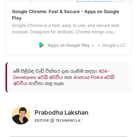
Google Chrome: Fast & Secure - Apps on Google
Play
Google Chrome is a fast, easy to use, and secure web
browser. Designed for Android, Chrome brings you
personalized news articles, quick links to your favorite
sites, downloads, and Google Search and Google
Apps on Google Play
Google LLC
Translate built-in. Download now to enjoy the same
Chrome web browser experience you love acro…
මේ පිළිබඳ වැඩි විස්තර දැන ගැනිම සඳහා
XDA-
Developers වෙබ් අඩවිය
සහ
Android Police වෙබ්
අඩවිය
භාවිතා කළ හැක.
Prabodha Lakshan
ᴇᴅɪᴛᴏʀ @ ᴛᴇᴄʜɴᴇᴡꜱ.ʟᴋ