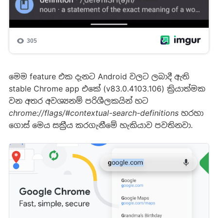
මෙම feature එක දැනට Android වලට ලබාදී ඇති
stable Chrome app එකේ (v83.0.4103.106) ක්‍රියාත්මක
වන අතර අවශ්‍යනම් පරිශීලකයින් හට
chrome://flags/#contextual-search-definitions
හරහා
ගොස් මෙය සක්‍රීය කරගැනීමේ හැකියාව පවතිනවා.