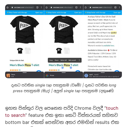
දැනට පවතින single tap පහසුකම (වමේ) | දැනට පවතින long
press පහසුකම (මැද) | අලුත් single tap පහසුකම (දකුණේ)
ඉහත පින්තුර වල පෙනෙන පරිදි Chrome වලදී “
touch
to search
” feature එක ඉතා කෙටි විස්තරයක් සහිතව
bottom bar එකක් පෙන්වන අතර එමඟින් results එක