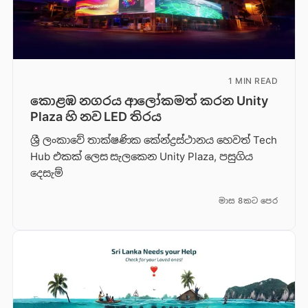
1 MIN READ
කොළඹ නගරය ආලෝකමත් කරන Unity
Plaza හි නව LED තිරය
ශ්‍රී ලංකාවේ තාක්ෂණික කේන්ද්‍රස්ථානය හෙවත් Tech
Hub එකක් ලෙස සැලකෙන Unity Plaza, පසුගිය
දෙසැම්
මාස 8කට පෙර