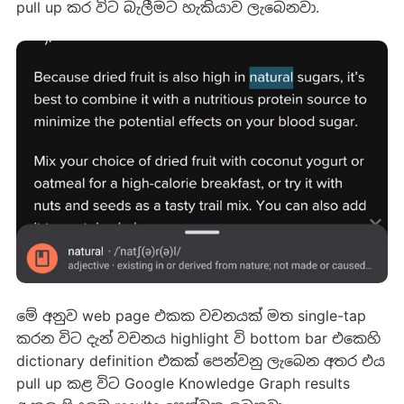
pull up කර විට බැලීමට හැකියාව ලැබෙනවා.
මේ අනුව web page එකක වචනයක් මත single-tap
කරන විට දැන් වචනය highlight වි bottom bar එකෙහි
dictionary definition එකක් පෙන්වනු ලැ‍බෙන අතර එය
pull up කළ විට Google Knowledge Graph results