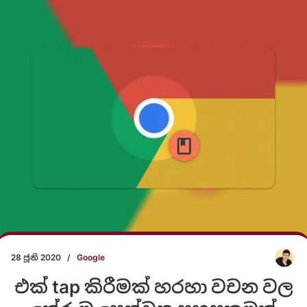
28 ජූනි 2020
/
Google
එක් tap කිරීමක් හරහා වචන වල