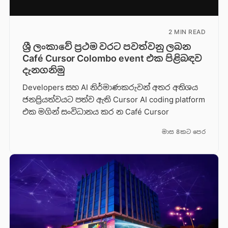
2 MIN READ
ශ්‍රී ලංකාවේ ප්‍රථම වරට පවත්වනු ලබන
Café Cursor Colombo event එක පිළිබඳව
දැනගනිමු
Developers සහ AI නිර්මාණකරුවන් අතර අතිශය
ජනප්‍රියත්වයට පත්ව ඇති Cursor AI coding platform
එක මගින් සංවිධානය කර න Café Cursor
මාස 8කට පෙර