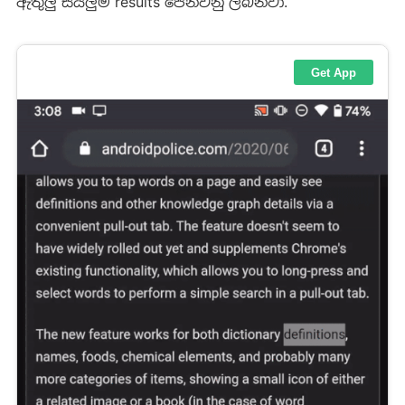
ඇතුලු සියලුම results පෙන්වනු ලබනවා.