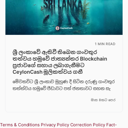
1 MIN READ
ශ්‍රී ලංකාවේ ඇතිවී තිබෙන ගංවතුර
තත්වය හමුවේ ජාත්‍යන්තර Blockchain
ප්‍රජාවගේ සහාය ලබාගැනීමට
CeylonCash මූලිකත්වය ග​නී
මේවනවිට ශ්‍රී ලංකාව මුහුණ දී සිටින දරුණු ගංවතුර
තත්ත්වය හමුවේ පීඩාවට පත් ජනතාවට සහන සැ
මාස 8කට පෙර
Terms & Conditions
Privacy Policy
Correction Policy
Fact-