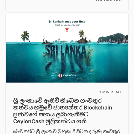
1 MIN READ
ශ්‍රී ලංකාවේ ඇතිවී තිබෙන ගංවතුර
තත්වය හමුවේ ජාත්‍යන්තර Blockchain
ප්‍රජාවගේ සහාය ලබාගැනීමට
CeylonCash මූලිකත්වය ග​නී
මේවනවිට ශ්‍රී ලංකාව මුහුණ දී සිටින දරුණු ගංවතුර