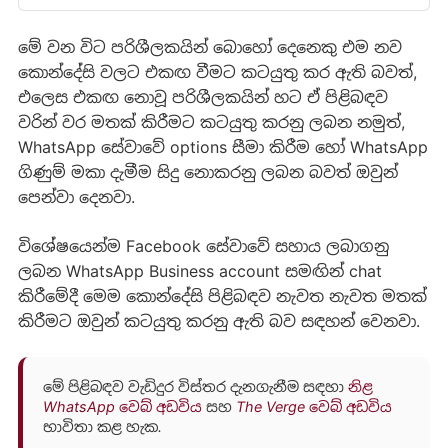
up…
මේ වන විට පරිශීලකයින් බොහෝ දෙනෙකු එම නව
කොන්දේසි වලට එකඟ වීමට කටයුතු කර ඇති බවත්,
එලෙස එකඟ නොවූ පරිශීලකයින් හට ඒ පිළිබඳව
වරින් වර මතක් කිරීමට කටයුතු කරනු ලබන නමුත්,
WhatsApp සේවාවේ options සීමා කිරීම හෝ WhatsApp
ගිණුම් මකා දැමීම සිදු නොකරනු ලබන බවත් ඔවුන්
පෙන්වා දෙනවා.
විශේෂයෙන්ම Facebook සේවාවේ සහාය ලබාගනු
ලබන WhatsApp Business account සමඟින් chat
කිරීමේදී මෙම කොන්දේසි පිළිබඳව නැවත නැවත මතක්
කිරීමට ඔවුන් කටයුතු කරනු ඇති බව සඳහන් වෙනවා.
මේ පිළිබඳව වැඩිදුර විස්තර දැනගැනීම සඳහා
නිළ
WhatsApp වෙබ් අඩවිය
සහ
The Verge වෙබ් අඩවිය
භාවිතා කළ හැක.