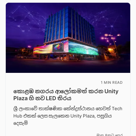
1 MIN READ
කොළඹ නගරය ආලෝකමත් කරන Unity
Plaza හි නව LED තිරය
ශ්‍රී ලංකාවේ තාක්ෂණික කේන්ද්‍රස්ථානය හෙවත් Tech
Hub එකක් ලෙස සැලකෙන Unity Plaza, පසුගිය
දෙසැම්
මාස 8කට පෙර