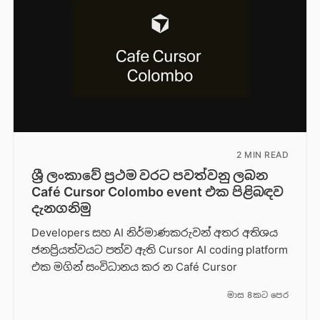
2 MIN READ
ශ්‍රී ලංකාවේ ප්‍රථම වරට පවත්වනු ලබන
Café Cursor Colombo event එක පිළිබඳව
දැනගනිමු
Developers සහ AI නිර්මාණකරුවන් අතර අතිශය
ජනප්‍රියත්වයට පත්ව ඇති Cursor AI coding platform
එක මගින් සංවිධානය කර න Café Cursor
මාස 8කට පෙර