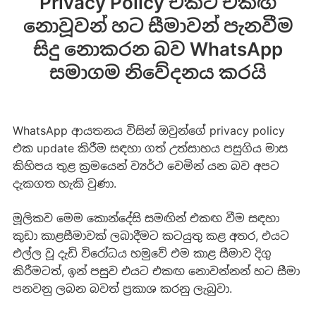
Privacy Policy එකට එකඟ
නොවූවන්‍ හට සීමාවන් පැනවීම
සිදු නොකරන බව WhatsApp
සමාගම නිවේදනය කරයි
WhatsApp ආයතනය විසින් ඔවුන්ගේ privacy policy
එක update කිරීම සඳහා ගත් උත්සාහය පසුගිය මාස
කිහිපය තුළ ක්‍රමයෙන් ව්‍යර්ථ වෙමින් යන බව අපට
දැකගත හැකි වුණා.
මූලිකව මෙම කොන්දේසි සමඟින් එකඟ වීම සඳහා
කුඩා කාළසීමාවක් ලබාදීමට කටයුතු කළ අතර, එයට
එල්ල වූ දැඩි විරෝධය හමුවේ එම කාළ සීමාව දිගු
කිරීමටත්, ඉන් පසුව එයට එකඟ නොවන්නන් හට සීමා
පනවනු ලබන බවත් ප්‍රකාශ කරනු ලැබුවා.