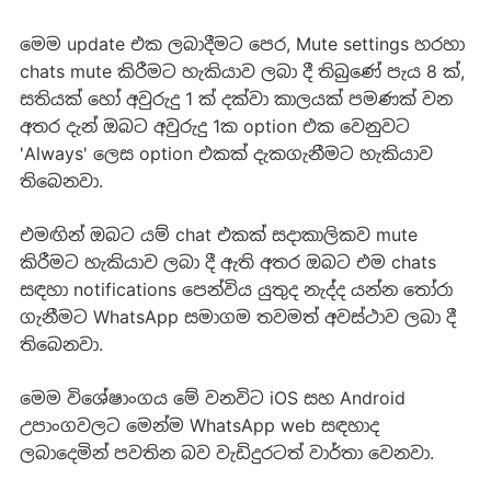
මෙම update එක ලබාදීමට පෙර, Mute settings හරහා
chats mute කිරීමට හැකියාව ලබා දී තිබුණේ පැය 8 ක්,
සතියක් හෝ අවුරුදු 1 ක් දක්වා කාලයක් පමණක් වන
අතර දැන් ඔබට අවුරුදු 1ක option එක වෙනුවට
'Always' ලෙස option එකක් දැකගැනීමට හැකියාව
තිබෙනවා.
එමඟින් ඔබට යම් chat එකක් සදාකාලිකව mute
කිරීමට හැකියාව ලබා දී ඇති අතර ඔබට එම chats
සඳහා notifications පෙන්විය යුතුද නැද්ද යන්න තෝරා
ගැනීමට WhatsApp සමාගම තවමත් අවස්ථාව ලබා දී
තිබෙනවා.
මෙම විශේෂාංගය මේ වනවිට iOS සහ Android
උපාංගවලට මෙන්ම WhatsApp web සඳහාද
ලබාදෙමින් පවතින බව වැඩිදුරටත් වාර්තා වෙනවා.