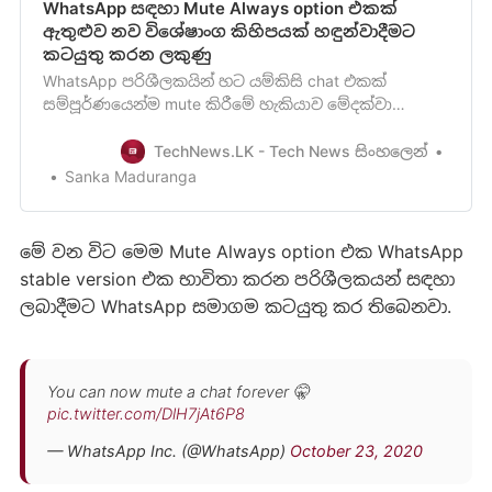
WhatsApp සඳහා Mute Always option එකක්
ඇතුළුව නව විශේෂාංග කිහිපයක් හඳුන්වාදීමට
කටයුතු කරන ලකුණු
WhatsApp පරිශීලකයින් හට යම්කිසි chat එකක්
සම්පූර්ණයෙන්ම mute කිරීමේ හැකියාව මේදක්වා
නොතිබූ අතර උපරිමය වසරක කාළසීමාවක් සඳහා
පමණක් mute කිරීමේ හැකියාව ලබාදීමටWhatsApp
TechNews.LK - Tech News සිංහලෙන්
ආයතනය කටයුතු කර තිබිණි. කොහොම නමුත් මේ වන
Sanka Maduranga
විට Mute Always නම් වූ අලුත් පහසුකමක් WhatsApp
වෙත හඳුන්වාදීමටWhatsApp ආයතනය සූදානමින් සි…
මේ වන විට මෙම Mute Always option එක WhatsApp
stable version එක භාවිතා කරන පරිශීලකයන් සඳහා
ලබාදීමට WhatsApp සමාගම කටයුතු කර තිබෙනවා.
You can now mute a chat forever 🤫
pic.twitter.com/DlH7jAt6P8
— WhatsApp Inc. (@WhatsApp)
October 23, 2020