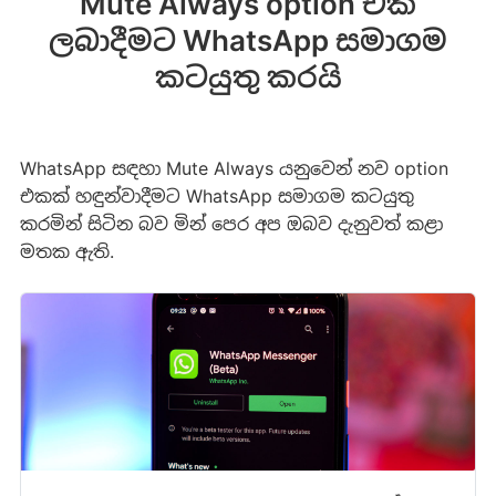
Mute Always option එක
ලබාදීමට WhatsApp සමාගම
කටයුතු කරයි
WhatsApp සඳහා Mute Always යනුවෙන් නව option
එකක් හඳුන්වාදීමට WhatsApp සමාගම කටයුතු
කරමින් සිටින බව මින් පෙර අප ඔබව දැනුවත් කළා
මතක ඇති.