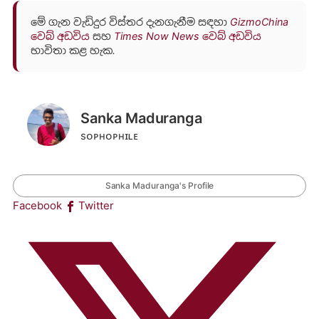
මේ ගැන වැඩිදුර විස්තර දැනගැනීම සඳහා
GizmoChina
වෙබ් අඩවිය
සහ
Times Now News වෙබ් අඩවිය
භාවිතා කළ හැක.
Sanka Maduranga
sᴏᴘʜᴏᴘʜɪʟᴇ
Sanka Maduranga's Profile
Facebook
Twitter