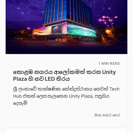
1 MIN READ
කොළඹ නගරය ආලෝකමත් කරන Unity
Plaza හි නව LED තිරය
ශ්‍රී ලංකාවේ තාක්ෂණික කේන්ද්‍රස්ථානය හෙවත් Tech
Hub එකක් ලෙස සැලකෙන Unity Plaza, පසුගිය
දෙසැම්
මාස 8කට පෙර