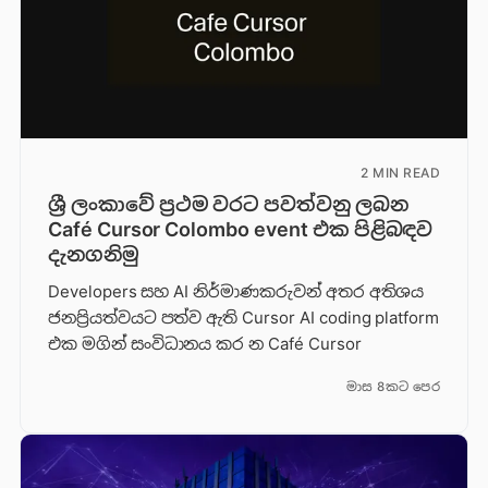
2 MIN READ
ශ්‍රී ලංකාවේ ප්‍රථම වරට පවත්වනු ලබන
Café Cursor Colombo event එක පිළිබඳව
දැනගනිමු
Developers සහ AI නිර්මාණකරුවන් අතර අතිශය
ජනප්‍රියත්වයට පත්ව ඇති Cursor AI coding platform
එක මගින් සංවිධානය කර න Café Cursor
මාස 8කට පෙර