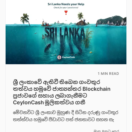
1 MIN READ
ශ්‍රී ලංකාවේ ඇතිවී තිබෙන ගංවතුර
තත්වය හමුවේ ජාත්‍යන්තර Blockchain
ප්‍රජාවගේ සහාය ලබාගැනීමට
CeylonCash මූලිකත්වය ග​නී
මේවනවිට ශ්‍රී ලංකාව මුහුණ දී සිටින දරුණු ගංවතුර
තත්ත්වය හමුවේ පීඩාවට පත් ජනතාවට සහන සැ
මාස 8කට පෙර