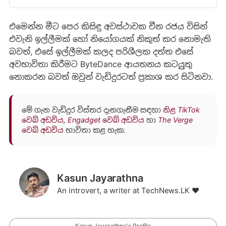
එමෙන්න මීට පෙර කිසිඳු අවස්ථාවක චීන රජය විසින්
එවැනි ඉල්ලීමක් හෝ නියෝගයක් නිකුත් කර නොමැති
බවත්, එසේ ඉල්ලීමක් කලද පරිශීලක දත්ත එසේ
අවභාවිතා කිරීමට ByteDance ආයතනය කටයුුතු
නොකරන බවත් ඔවුන් වැඩිදුරටත් ප්‍රකාශ කර සිටිනවා.
මේ ගැන වැඩිදුර විස්තර දැනගැනීම සඳහා
නිළ TikTok
වෙබ් අඩවිය
,
Engadget වෙබ් අඩවිය
හා
The Verge
වෙබ් අඩවිය
භාවිතා කළ හැක.
Kasun Jayarathna
An introvert, a writer at TechNews.LK ❤️
Kasun Jayarathna's Profile