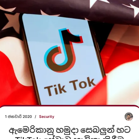
1 ජනවාරි 2020
/
Security
ඇමෙරිකානු හමුදා සෙබලුන් හට