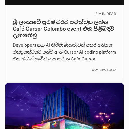
2 MIN READ
ශ්‍රී ලංකාවේ ප්‍රථම වරට පවත්වනු ලබන
Café Cursor Colombo event එක පිළිබඳව
දැනගනිමු
Developers සහ AI නිර්මාණකරුවන් අතර අතිශය
ජනප්‍රියත්වයට පත්ව ඇති Cursor AI coding platform
එක මගින් සංවිධානය කර න Café Cursor
මාස 8කට පෙර