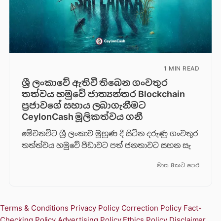
1 MIN READ
ශ්‍රී ලංකාවේ ඇතිවී තිබෙන ගංවතුර
තත්වය හමුවේ ජාත්‍යන්තර Blockchain
ප්‍රජාවගේ සහාය ලබාගැනීමට
CeylonCash මූලිකත්වය ග​නී
මේවනවිට ශ්‍රී ලංකාව මුහුණ දී සිටින දරුණු ගංවතුර
තත්ත්වය හමුවේ පීඩාවට පත් ජනතාවට සහන සැ
මාස 8කට පෙර
Terms & Conditions
Privacy Policy
Correction Policy
Fact-
Checking Policy
Advertising Policy
Ethics Policy
Disclaimer