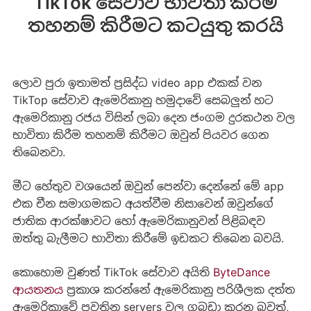
TikTok සේවාව භාවිතා කිරීම
තහනම් කිරීමට කටයුතු කරයි
ලොව පුරා ඉතාමත් ප්‍රසිද්ධ video app එකක් වන
TikTop සේවාව ඇමෙරිකානු හමුදාවේ සෙබලුන් හට
ඇමෙරිකානු රජය විසින් ලබා දෙන ජංගම දුරකථන වල
භාවිතා කිරීම තහනම් කිරීමට ඔවුන් පියවර ගෙන
තිබෙනවා.
මීට හේතුව වශයෙන් ඔවුන් පෙන්වා දෙන්නේ මේ app
එක චීන සමාගමකට අයත්වීම නිසාවෙන් ඔවුන්ගේ
ජාතික ආරක්ෂාවට හෝ ඇමෙරිකානුවන් පිළිබඳව
ඔත්තු බැලීමට භාවිතා කිරීමේ ඉඩකට තිබෙන බවයි.
කොහොම වුණත් TikTok ස‍ේවාව අයිති
ByteDance
ආයතනය
ප්‍රකාශ කරන්නේ ඇමෙරිකානු පරිශීලක දත්ත
ඇමෙරිකාවේ පවතින servers වල ගබඩා කරන බවත්,