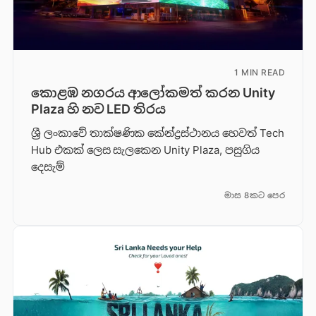
1 MIN READ
කොළඹ නගරය ආලෝකමත් කරන Unity
Plaza හි නව LED තිරය
ශ්‍රී ලංකාවේ තාක්ෂණික කේන්ද්‍රස්ථානය හෙවත් Tech
Hub එකක් ලෙස සැලකෙන Unity Plaza, පසුගිය
දෙසැම්
මාස 8කට පෙර