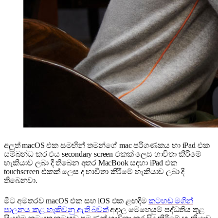
අලුත් macOS එක සමඟින් තමන්ගේ mac පරිගණකය හා iPad එක
සම්බන්ධ කර එය secondary screen එකක් ලෙස භාවිතා කිරීමේ
හැකියාව ලබා දී තිබෙන අතර MacBook සඳහා iPad එක
touchscreen එකක් ලෙස ද භාවිතා කිරීමේ හැකියාව ලබා දී
තිබෙනවා.
මීට අමතරව macOS එක සහ iOS එක ළඟදීම
කටහඬ මගින්
පාලනය කළ හැකිවනු ඇති බවත්
අදාල මෙහෙයුම් පද්ධතිය තුළ