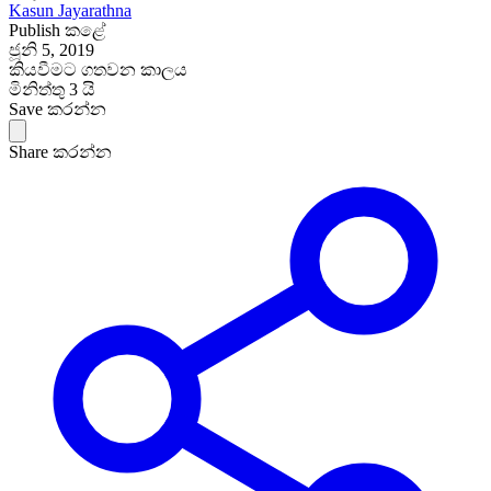
Kasun Jayarathna
Publish කළේ
ජූනි 5, 2019
කියවීමට ගතවන කාලය
මිනිත්තු 3 යි
Save කරන්න
Share කරන්න