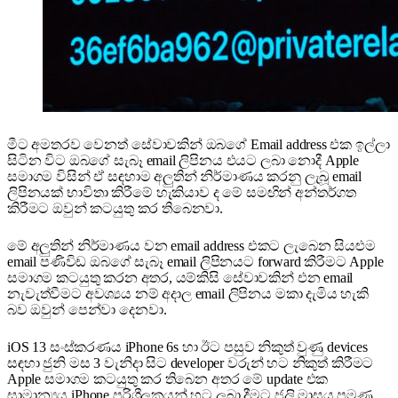
මීට අමතරව වෙනත් සේවාවකින් ඔබගේ Email address එක ඉල්ලා
සිටින විට ඔබගේ සැබෑ email ලිපිනය එයට ලබා නොදී Apple
සමාගම විසින් ඒ සඳහාම අලුතින් නිර්මාණය කරනු ලැබූ email
ලිපිනයක් භාවිතා කිරීමේ හැකියාව ද මේ සමඟින් අන්තර්ගත
කිරීමට ඔවුන් කටයුතු කර තිබෙනවා.
මේ අලුතින් නිර්මාණය වන email address එකට ලැබෙන සියළුම
email පණිවිඩ ඔබගේ සැබෑ email ලිපිනයට forward කිරීමට Apple
සමාගම කටයුතු කරන අතර, යම්කිසි සේවාවකින් එන email
නැවැත්වීමට අවශ්‍යය නම් අදාල email ලිපිනය මකා දැමිය හැකි
බව ඔවුන් පෙන්වා දෙනවා.
iOS 13 සංස්කරණය iPhone 6s හා ඊට පසුව නිකුත් වුණු devices
සඳහා ජුනි මස 3 වැනිදා සිට developer වරුන් හට නිකුත් කිරීමට
Apple සමාගම කටයුතු කර තිබෙන අතර මේ update එක
සාමාන්‍යය iPhone පරිශීලකයන් හට ලබා දීමට ජූලි මාසය පමණ