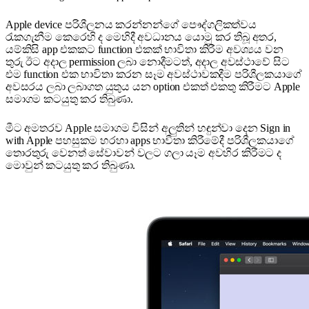
Apple device පරිශීලනය කරන්නන්ගේ පෞද්ගලිකත්වය
රැකගැනීම කෙරෙහි ද මෙහිදී අවධානය ‍යොමු කර තිබූ අතර,
යම්කිසි app එකකට function එකක් භාවිතා කිරීම අවශ්‍යය වන
තුරු ඊට අදාල permission ලබා නොදීමටත්, අදාල අවස්ථාවේ සිට
එම function එක භාවිතා කරන සෑම අවස්ථාවකදීම පරිශීලකයාගේ
අවසරය ලබා ලබාගත යුතුය යන option එකත් එකතු කිරීමට Apple
සමාගම කටයුතු කර තිබුණා.
මීට අමතරව Apple සමාගම විසින් අලුතින් හඳුන්වා දෙන Sign in
with Apple පහසුකම හරහා apps භාවිතා කිරීමේදී පරිශීලකයාගේ
තොරතුරු වෙනත් සේවාවන් වලට ගලා යෑම අවහිර කිරීමට ද
මොවුන් කටයුතු කර තිබුණා.