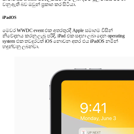
වනු ඇති බව ඔවුන් ප්‍රකාශ කර සිටියා.
iPadOS
මෙවර WWDC event එක අතරතුරදී Apple සමාගම විසින්
නිවේදනය කරනු ලැබූ පරිදි, iPad එක සඳහා ලබා දෙන operating
system එක තවදුරටත් iOS නොවන අතර එය iPadOS නමින්
හඳුන්වනු ලබනවා.