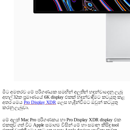
මීට අමතරව මේ පරිගණයක සමඟින් අලුතින් හඳුන්වාදෙනු ලැබූ
අඟල් 32ක ප්‍රමාණයේ 6K display එකක් හඳුන්වාදීමට කටයුතු කළ
අතර මෙය
Pro Display XDR
ලෙස හැඳින්වීමට ඔවුන් කටයුතු
කරනු ලැබුවා.
මේ අලුත් Mac Pro පරිගණකය හා Pro Display XDR display එක
එකතුව ගත් විට Apple සමාගම විසින් මේ හා සමාන කිසිඳු tool