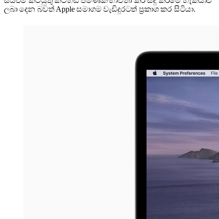
සියළුම කටයුතු කටහඬ පමණක් භාවිතා කර සිදු කිරීමේ හැකියාව
ලබා දෙන බවත් Apple සමාගම වැඩිදුරටත් ප්‍රකාශ කර සිටියා.