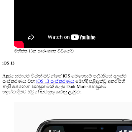
මිනිත්තු 13ක සාරාංශගත වීඩියෝව
iOS 13
Apple සමාගම විසින් ඔවුන්ගේ iOS මෙහෙයුම් පද්ධතියේ අලුත්ම
සංස්කරණය වන
iOS 13 සංස්කරණය
මෙහිදී එළිදැක්වූ අතර එහි
කැපී පෙනෙන පහසුකමක් ලෙස Dark Mode පහසුකම
හඳුන්වාදීමට ඔවුන් කටයුතු කරනු ලැබුවා.