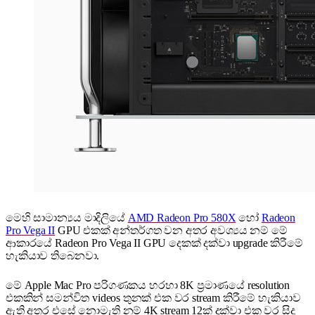
මෙහි සාමාන්‍යය මාදිලියේ
AMD Radeon Pro 580X
හෝ
Radeon
Pro Vega II
GPU එකක් අන්තර්ගත වන අතර අවශ්‍යය නම් මේ
ආකාරයේ Radeon Pro Vega II GPU දෙකක් දක්වා upgrade කිරීමේ
හැකියාව තිබෙනවා.
මේ Apple Mac Pro පරිගණකය හරහා 8K ප්‍රමාණයේ resolution
එකකින් සමන්විත videos තුනක් එක වර stream කිරීමේ හැකියාව
ඇති අතර එසේ නොමැති නම් 4K stream 12ක් දක්වා එක වර සිදු