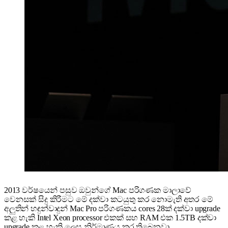
2013 වර්ෂයෙන් පසුව ඔවුන්ගේ Mac පරිගණක මාලාවේ
වෙනසක් සිදු කිරීමට මේ දක්වා කටයුතු කර නොමැති අතර මේ
අලුතින් හඳුන්වාදුන් Mac Pro පරිගණකය cores 28ක් දක්වා upgrade
කළ හැකි Intel Xeon processor එකක් සහ RAM එක 1.5TB දක්වා
upgrade කළ හැකි ලෙස නිර්මාණය කර තිබෙනවා.