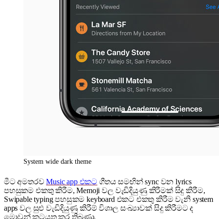
System wide dark theme
මීට අමතරව
Music app එකට
ගීතය සමඟින් sync වන lyrics
පහසුකම එකතු කිරීම, Memoji වල වැඩිදියුණු කිරීමක් සිදු කිරීම,
Swipable typing පහසුකම keyboard එකට එකතු කිරීම වැනි system
apps වල සුළු වැඩිදියුණු කිරීම් විශාල සංඛ්‍යාවක් සිදු කිරීමට ද
මොවුන් කටයුතු කර තිබුණා.