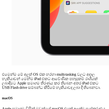
එමෙන්ම මේ අලුත් OS එක හරහා multi-tasking වලට අදාල
හැකියාවන් මෙන්ම iPad එකට ආවේණික පහසුකම් රාශියක්
ලබාදීමට Apple සමාගම තීරණය කර තිබෙන අතර iPad එකට
USB Flash drive සම්බන්ධ කිරීමේ හැකියාවද ලබා දී තිබෙනවා.
macOS
Apple සමාගම විසින් ඔවුන්ගේ macOS එකේ අලුත්ම සංස්කරණය