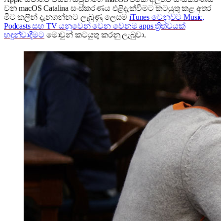
වන macOS Catalina සංස්කරණය එළිදැක්වීමට කටයුතු කළ අතර
මීට කලින් දැනගන්නට ලැබුණු ලෙසම
iTunes වෙනුවට Music,
Podcasts සහ TV යනුවෙන් වෙන වෙනම apps ත්‍රිත්වයක්
හඳුන්වාදීමට
මොවුන් කටයුතු කරනු ලැබුවා.