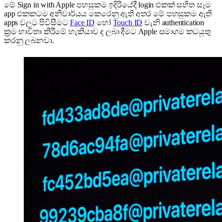
මේ Sign in with Apple පහසුකම ඉදිරියේදී login එකක් සහිත සෑම
app එකකටම අනිවාර්යය කෙරෙනු ඇති අතර මේ පහසුකම ඇති
apps වලට පිවිසීමට
Face ID
හෝ
Touch ID
වැනි authentication
ක්‍රම භාවිතා කිරීමේ හැකියාව ද ලබා දීමට Apple සමාගම කටයුතු
කරනු ලබනවා.