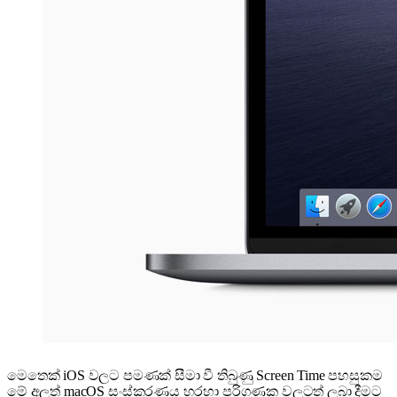
මෙතෙක් iOS වලට පමණක් සීමා වී තිබුණු Screen Time පහසුකම
මේ අලුත් macOS සංස්කරණය හරහා පරිගණක වලටත් ලබා දීමට