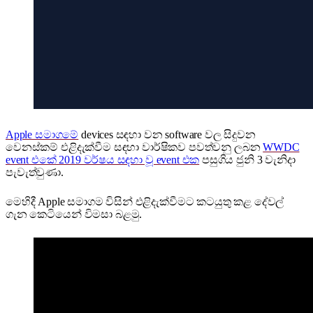
Apple සමාගමේ
devices සඳහා වන software වල සිදුවන
වෙනස්කම් එළිදැක්වීම සඳහා වාර්ෂිකව පවත්වනු ලබන
WWDC
event එකේ 2019 වර්ෂය සඳහා වූ event එක
පසුගිය ජුනි 3 වැනිදා
පැවැත්වුණා.
මෙහිදී Apple සමාගම විසින් එළිදැක්වීමට කටයුතු කළ දේවල්
ගැන කෙටියෙන් විමසා බළමු.