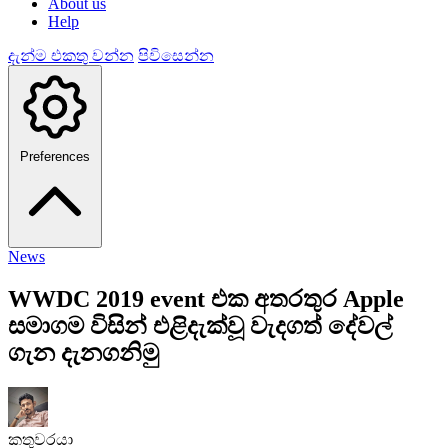
About us
Help
දැන්ම එකතු වන්න
පිවිසෙන්න
Preferences
News
WWDC 2019 event එක අතරතුර Apple
සමාගම විසින් එළිදැක්වූ වැදගත් දේවල්
ගැන දැනගනිමු
කතුවරයා