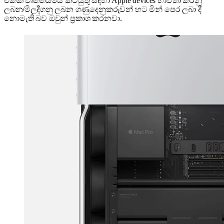
එකක් වෘත්තීයමය කටයුතු සඳහා Apple devices භාවිතා කරනු
ලබන/මිලදීගනු ලබන ගණුදෙනුකරුවන් හට මින් පෙර ලබා දී
නොමැති බව ඔවුන් ප්‍රකාශ කරනවා.