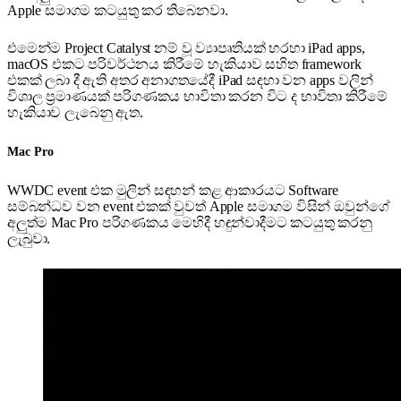
Apple සමාගම කටයුතු කර තිබෙනවා.
එමෙන්ම Project Catalyst නම් වූ ව්‍යාපෘතියක් හරහා iPad apps,
macOS එකට පරිවර්ථනය කිරීමේ හැකියාව සහිත framework
එකක් ලබා දී ඇති අතර අනාගතයේදී iPad සඳහා වන apps වලින්
විශාල ප්‍රමාණයක් පරිගණකය භාවිතා කරන විට ද භාවිතා කිරීමේ
හැකියාව ලැබෙනු ඇත.
Mac Pro
WWDC event එක මුලින් සඳහන් කළ ආකාරයට Software
සම්බන්ධව වන event එකක් වුවත් Apple සමාගම විසින් ඔවුන්ගේ
අලුත්ම Mac Pro පරිගණකය මෙහිදී හඳුන්වාදීමට කටයුතු කරනු
ලැබුවා.