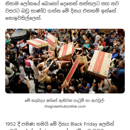
නිසාම ලෝකයේ බොහෝ දෙනෙක් නත්තලට සහ නව
වසරට බඩු භාණ්ඩ ගන්න මේ දිනය එනකම් ඉන්නේ
නොඉවසිල්ලෙන්.
මේ තදබදය අස්සේ ඇතිවන ගැටුම් හා ආරවුල්-
thegreenhubonline.com
1952 දී පමණ තමයි මේ දිනය Black Friday ලෙසින්