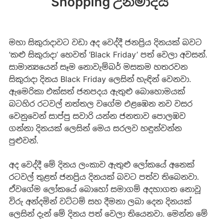
Shopping උන්මාදය
මහා සිකුරාදාවට වඩා අද වෙද්දී ජනප්‍රිය දිනයක් බවට
‘කළු සිකුරාදා’ හෙවත් ‘Black Friday’ පත් වෙලා අවසන්.
සාමාන්‍යයෙන් සෑම නොවැම්බර් මසකම හතරවන
සිකුරාදා දිනය Black Friday ලෙසින් හැඳින් වෙනවා.
ඇමෙරිකා එක්සත් ජනපදය ඇතුළු බොහොමයක්
බටහිර රටවල් නත්තල වගේම එළඹෙන නව වසර
වෙනුවෙන් සාප්පු සවාරි යන්න ජනතාව පොලඹව
ගන්නා දිනයක් ලෙසින් මෙය සරලව හඳුන්වන්න
පුළුවන්.
අද වෙද්දී මේ දිනය ලංකාව ඇතුළු ලෝකයේ අනෙක්
රටවල් තුළත් ජනප්‍රිය දිනයක් බවට පත්ව තිබෙනවා.
ඒවගේම ලෝකයේ බොහෝ සමාගම් අදහාගත නොවූ
විරු අන්දමින් වට්ටම් සහ දීමනා ලබා දෙන දිනයක්
ලෙසින් දැන් මේ දිනය පත් වෙලා තියෙනවා. මෙන්න මේ