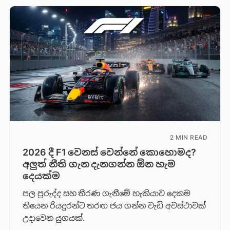
2 MIN READ
2026 දී F1 වෙනස් වෙන්නේ කොහොමද?
අලුත් නීති ගැන දැනගන්න ඕන හැම
දෙයක්ම
පල පුරුද්ද සහ තීරණ ගැනීමේ හැකියාව දෙකම
තියෙන රියදුරන්ට තරඟ ජය ගන්න වැඩි අවස්ථාවක්
උදාවෙන යුගයක්.