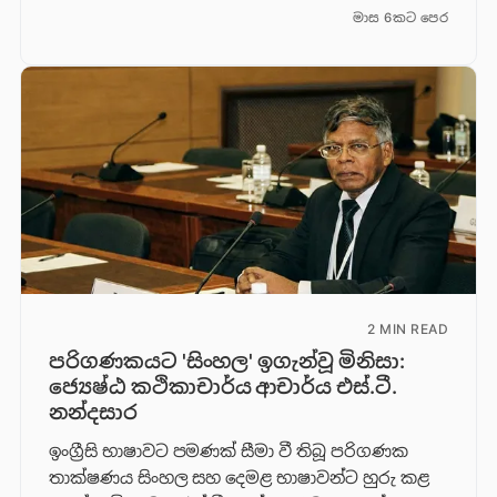
මාස 6කට පෙර
2 MIN READ
පරිගණකයට 'සිංහල' ඉගැන්වූ මිනිසා:
ජ්‍යෙෂ්ඨ කථිකාචාර්ය ආචාර්ය එස්.ටී.
නන්දසාර
ඉංග්‍රීසි භාෂාවට පමණක් සීමා වී තිබූ පරිගණක
තාක්ෂණය සිංහල සහ දෙමළ භාෂාවන්ට හුරු කළ