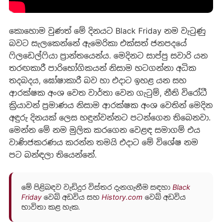
කොහොම වුණත් මේ දිනයට Black Friday නම වැටුණු
බවට සැලකෙන්නේ ඇමෙරිකා එක්සත් ජනපදයේ
ෆිලඩෙල්ෆියා ප්‍රාන්තයෙන්ය. මෙදිනට සාප්පු සවාරි යන
තරඟකාරී පාරිභෝගිකයන් නිසාම හටගන්නා අධික
තදබදය, ඝෝෂාකාරී බව හා එදාට ඉහළ යන සහ
ආරක්ෂක අංශ වෙත වාර්තා වෙන ගැටුම්, නීති විරෝධී
ක්‍රියාවන් ප්‍රමාණය නිසාම ආරක්ෂක අංශ වෙතින් මෙදින
අඳුරු දිනයක් ලෙස හඳුන්වන්නට පටන්ගෙන තිබෙනවා.
මෙන්න මේ නම මුලික කරගෙන වෙළඳ සමාගම් එය
වාණිජකරණය කරන්න තමයි එදාට මේ විශේෂ නම
පට බන්ඳලා තියෙන්නේ.
මේ පිළිබඳව වැඩිදුර විස්තර දැනගැනීම සඳහා
Black
Friday
වෙබ් අඩවිය සහ
History.com
වෙබ් අඩවිය
භාවිතා කළ හැක.