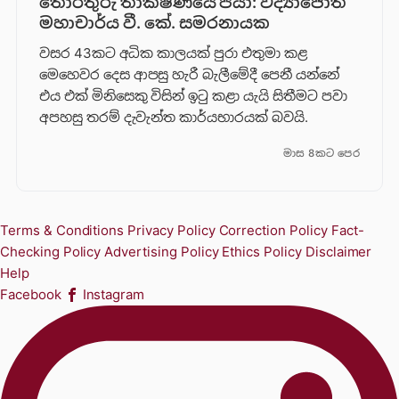
තොරතුරු තාක්ෂණයේ පියා: විද්‍යාජෝති
මහාචාර්ය වී. කේ. සමරනායක
වසර 43කට අධික කාලයක් පුරා එතුමා කළ
මෙහෙවර දෙස ආපසු හැරී බැලීමේදී පෙනී යන්නේ
එය එක් මිනිසෙකු විසින් ඉටු කළා යැයි සිතීමට පවා
අපහසු තරම් දැවැන්ත කාර්යභාරයක් බවයි.
මාස 8කට පෙර
Terms & Conditions
Privacy Policy
Correction Policy
Fact-
Checking Policy
Advertising Policy
Ethics Policy
Disclaimer
Help
Facebook
Instagram