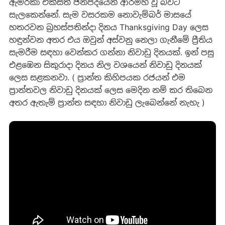
ඇමරිකා එක්සත් ජනපදයෙන් ආරම්හ වූ බවට
සැලකෙන්නේ. සැම වසරකම නොවැම්බර් මාසයේ
හතරවන බ්‍රහස්පතින්දා දිනය Thanksgiving Day ලෙස
හඳුන්වන අතර එය ඔවුන් අස්වනු නෙලා ගැනීමේ ප්‍රීතිය
සැමරීම සඳහා වෙන්කර ගන්නා නිවාඩු දිනයක්. ඉන් පසු
එළඹෙන සිකුරාදා දිනය නිල වශයෙන් නිවාඩු දිනයක්
ලෙස සළකනවා. ( ප්‍රාන්ත කිහිපයක රජයන් එම
ප්‍රාන්තවල නිවාඩු දිනයක් ලෙස මෙදින නම් කර තිබෙන
අතර ඇතැම් ප්‍රාන්ත සඳහා නිවාඩු ලැබෙන්නේ නැහැ )