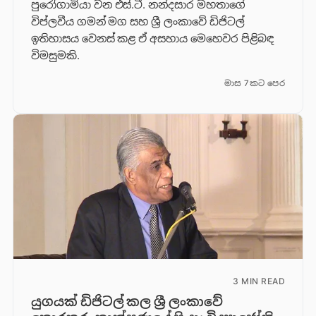
පුරෝගාමියා වන එස්.ටී. නන්දසාර මහතාගේ
විප්ලවීය ගමන් මග සහ ශ්‍රී ලංකාවේ ඩිජිටල්
ඉතිහාසය වෙනස් කළ ඒ අසහාය මෙහෙවර පිළිබඳ
විමසුමකි.
මාස 7කට පෙර
3 MIN READ
යුගයක් ඩිජිටල් කල ශ්‍රී ලංකාවේ