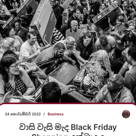
24 නොවැම්බර් 2022
/
Business
වාසි වැසි මැද Black Friday