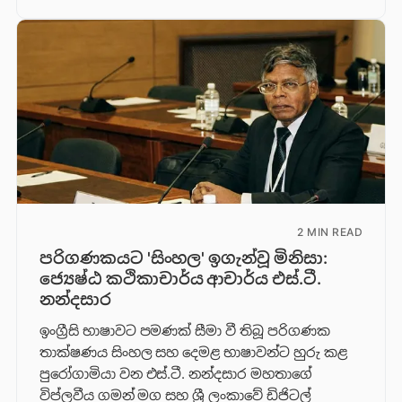
2 MIN READ
පරිගණකයට 'සිංහල' ඉගැන්වූ මිනිසා:
ජ්‍යෙෂ්ඨ කථිකාචාර්ය ආචාර්ය එස්.ටී.
නන්දසාර
ඉංග්‍රීසි භාෂාවට පමණක් සීමා වී තිබූ පරිගණක
තාක්ෂණය සිංහල සහ දෙමළ භාෂාවන්ට හුරු කළ
පුරෝගාමියා වන එස්.ටී. නන්දසාර මහතාගේ
විප්ලවීය ගමන් මග සහ ශ්‍රී ලංකාවේ ඩිජිටල්