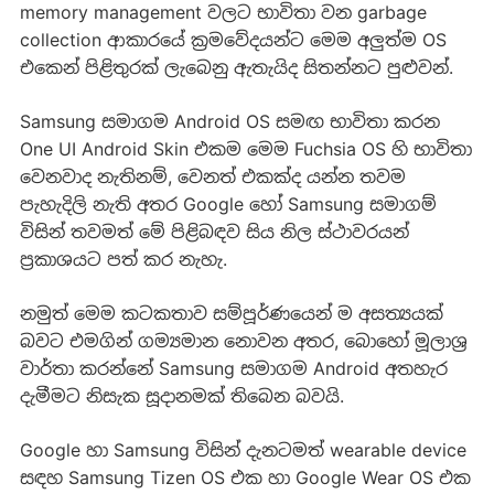
memory management වලට භාවිතා වන garbage
collection ආකාරයේ ක්‍රමවේදයන්ට මෙම අලුත්ම OS
එකෙන් පිළිතුරක් ලැබෙනු ඇතැයිද සිතන්නට පුළුවන්.
Samsung සමාගම Android OS සමඟ භාවිතා කරන
One UI Android Skin එකම මෙම Fuchsia OS හි භාවිතා
වෙනවාද නැතිනම්, වෙනත් එකක්ද යන්න තවම
පැහැදිලි නැති අතර Google හෝ Samsung සමාගම්
විසින් තවමත් මේ පිළිබඳව සිය නිල ස්ථාවරයන්
ප්‍රකාශයට පත් කර නැහැ.
නමුත් මෙම කටකතාව සම්පූර්ණයෙන් ම අසත්‍යයක්
බවට එමගින් ගම්‍යමාන නොවන අතර, බොහෝ මූලාශ්‍ර
වාර්තා කරන්නේ Samsung සමාගම Android අතහැර
දැමීමට නිසැක සූදානමක් තිබෙන බවයි.
Google හා Samsung විසින් දැනටමත් wearable device
සඳහ Samsung Tizen OS එක හා Google Wear OS එක