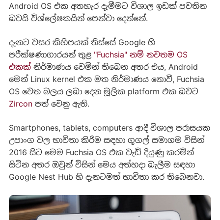
Android OS එක අතහැර දැමීමට විශාල ඉඩක් පවතින
බවයි විශ්ලේෂකයින් පෙන්වා දෙන්නේ.
දැනට වසර කිහිපයක් තිස්සේ Google හි
පරීක්ෂණාගාරයන් තුළ
"Fuchsia" නම් නවතම OS
එකක්
නිර්මාණය වෙමින් තිබෙන අතර එය, Android
මෙන් Linux kernel එක මත නිර්මාණය නොවී, Fuchsia
OS වෙත බලය ලබා දෙන මූලික platform එක බවට
Zircon
පත් වෙනු ඇති.
Smartphones, tablets, computers ආදී විශාල පරාසයක
උපාංග වල භාවිතා කිරීම සඳහා ගූගල් සමාගම විසින්
2016 සිට මෙම Fuchsia OS එක වැඩි දියුණු කරමින්
සිටින අතර ඔවුන් විසින් මෙය අත්හදා බැලීම සඳහා
Google Nest Hub හි දැනටමත් භාවිතා කර තිබෙනවා.