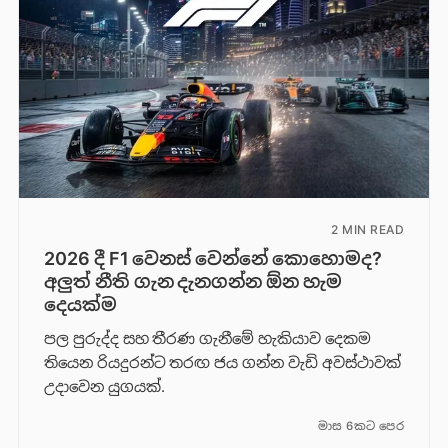
2 MIN READ
2026 දී F1 වෙනස් වෙන්නේ කොහොමද?
අලුත් නීති ගැන දැනගන්න ඕන හැම
දෙයක්ම
පල පුරුද්ද සහ තීරණ ගැනීමේ හැකියාව දෙකම
තියෙන රියදුරන්ට තරඟ ජය ගන්න වැඩි අවස්ථාවක්
උදාවෙන යුගයක්.
මාස 6කට පෙර