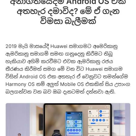
අනාගතයේදීම Android OS එක
අතහැර දමාවිද? මේ ඒ ගැන
විමසා බැලීමක්
2019 මැයි මාසයේදී Huawei සමාගමට අමෙරිකානු
ඇමරිකානු සමාගම් සමඟ ගනුදෙනු කිරීමට තිබූ
හැකියාව අහිමි කරවීමට එවක ඇමරිකානු රජය
තීරණය කිරීමත් සමග මේ වන විට Huawei සමාගම
විසින් Android OS එක අතහැර ඒ වෙනුවට තමන්ගේම
Harmony OS නම් අලුත් Mobile OS එකකින් සිය උපාංග
බලගන්වන වන බව ඔබ දැනටමත් දන්නවා ඇති.