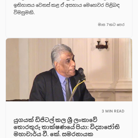
ඉතිහාසය වෙනස් කළ ඒ අසහාය මෙහෙවර පිළිබඳ
විමසුමකි.
මාස 7කට පෙර
3 MIN READ
යුගයක් ඩිජිටල් කල ශ්‍රී ලංකාවේ
තොරතුරු තාක්ෂණයේ පියා: විද්‍යාජෝති
මහාචාර්ය වී. කේ. සමරනායක