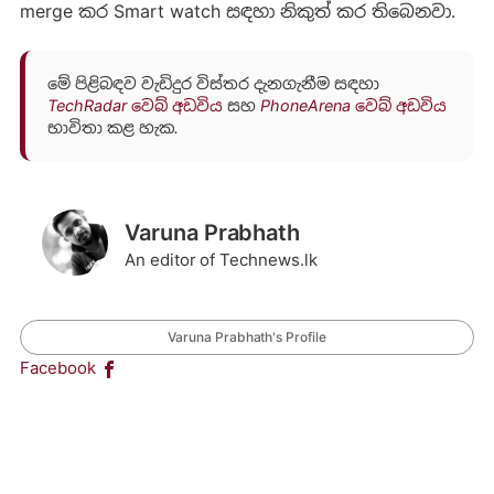
merge කර Smart watch සඳහා නිකුත් කර තිබෙනවා.
මේ පිළිබඳව වැඩිදුර විස්තර දැනගැනීම සඳහා
TechRadar වෙබ් අඩවිය
සහ
PhoneArena වෙබ් අඩවිය
භාවිතා කළ හැක.
Varuna Prabhath
An editor of Technews.lk
Varuna Prabhath's Profile
Facebook