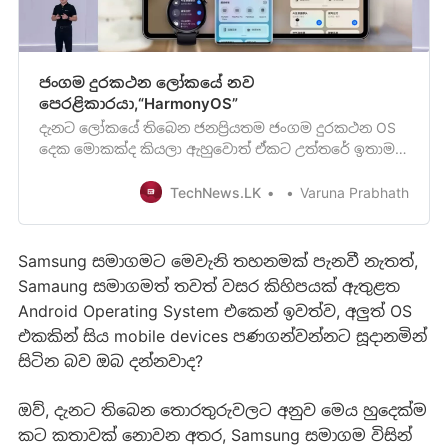
ජංගම දුරකථන ලෝකයේ නව
පෙරළිකාරයා,“HarmonyOS”
දැනට ලෝකයේ තිබෙන ජනප්‍රියතම ජංගම දුරකථන OS
දෙක මොකක්ද කියලා ඇහුවොත් ඒකට උත්තරේ ඉතාම
සරලයි. ඒ තමයි Android හා iOS. මේ OS දෙකම එකකට
එකක් වෙනස් සුවිශේෂීතාවයන්
TechNews.LK
Varuna Prabhath
Samsung සමාගමට මෙවැනි තහනමක් පැනවී නැතත්,
Samaung සමාගමත් තවත් වසර කිහිපයක් ඇතුළත
Android Operating System එකෙන් ඉවත්ව, අලුත් OS
එකකින් සිය mobile devices පණගන්වන්නට සූදානමින්
සිටින බව ඔබ දන්නවාද?
ඔව්, දැනට තිබෙන තොරතුරුවලට අනුව මෙය හුදෙක්ම
කට කතාවක් නොවන අතර, Samsung සමාගම විසින්