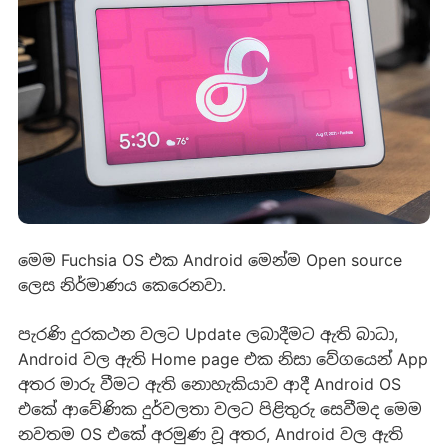
මෙම Fuchsia OS එක Android මෙන්ම Open source
ලෙස නිර්මාණය කෙරෙනවා.
පැරණි දුරකථන වලට Update ලබාදීමට ඇති බාධා,
Android වල ඇති Home page එක නිසා වේගයෙන් App
අතර මාරු වීමට ඇති නොහැකියාව ආදී Android OS
එකේ ආවේණික දුර්වලතා වලට පිළිතුරු සෙවීමද මෙම
නවතම OS එකේ අරමුණ වූ අතර, Android වල ඇති