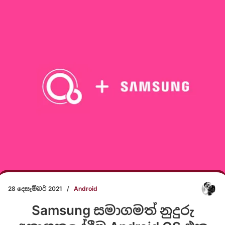
28 දෙසැම්බර් 2021
/
Android
Samsung සමාගමත් නුදුරු