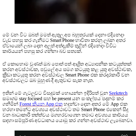
මේ වන විට ඔබත් මමත් ඇතුලු අප බහුතරයක් දෙනා එදිනෙදා
වැඩ පහසු කර ගැනීමට Smart Phone භාවිතා කරනු ලබන අතර
ඒවායෙන් ලබා දෙන අලුත් අත්දැකීම් තුළින් එදිනෙදා විවිධ
කාර්යයන් පහසු කර ගන්නා බව සත්‍යක්.
ඒ කොහොම වුණත් ඔබ පොත් පත් ආශ්‍රිත අධ්‍යාපනික කටයුත්තක්
කරන අවස්ථාවක, පවුලේ අය සමග කටයුතු කළ යුතු අවස්ථාවක,
ක්‍රීඩා කටයුතු කරන අවස්ථාවල Smart Phone එක කරදරකාරී වන
අවස්ථාවලට ඔබ මුහුණ දී ඇතුවාට සැක නැත.
ඉතින් මේ ගැටලුවට විසදුමක් හොයන්න ඉදිරිපත් වුන
Seekrtech
සමාගම stay focused සහ be present යන සංකල්පය පදනම් කර
ගනිමින්
Forest කියන App එක
හදුන්වා දෙන අතර මේ App එක
හරහා තමන්ට අවශ්‍යය අවස්ථාවට තම Smart Phone එකෙන් සිදු
වන බාධාකාරී තත්ත්වය මගහරවාගෙන තමාට අවශ්‍යය කාර්යය
සඳහා සම්පූර්ණ අවධානය යොමු කර ගන්න අවස්ථාව ලැබෙනවා.