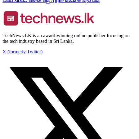
වසර 30කට පමණ පසු Apple සමාගම හැර යයි
TechNews.LK is an award-winning online publisher focusing on
the tech industry based in Sri Lanka.
X (formerly Twitter)