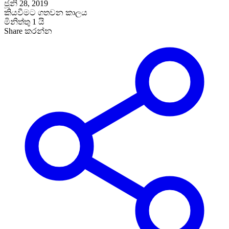
ජූනි 28, 2019
කියවීමට ගතවන කාලය
මිනිත්තු 1 යි
Share කරන්න