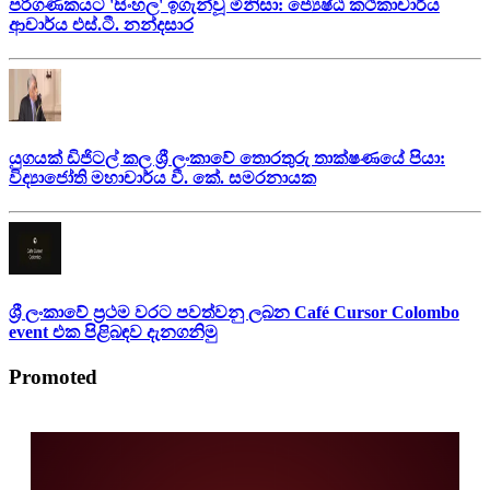
පරිගණකයට 'සිංහල' ඉගැන්වූ මිනිසා: ජ්‍යෙෂ්ඨ කථිකාචාර්ය
ආචාර්ය එස්.ටී. නන්දසාර
යුගයක් ඩිජිටල් කල ශ්‍රී ලංකාවේ තොරතුරු තාක්ෂණයේ පියා:
විද්‍යාජෝති මහාචාර්ය වී. කේ. සමරනායක
ශ්‍රී ලංකාවේ ප්‍රථම වරට පවත්වනු ලබන Café Cursor Colombo
event එක පිළිබඳව දැනගනිමු
Promoted