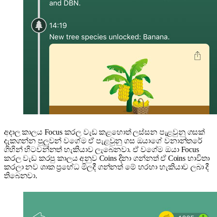
අදාල කාලය Focus කරල වැඩ කළහොත් ලස්සන පැළවුනු ගසක්
දැකගන්න පුලුවන් වගේම ඒ පැළවුනු ගස ඔයාගේ වනාන්තරේ
ගිහින් හිටවන්නත් හැකියාව ලැබෙනවා. ඒ වගේම ඔයා Focus
කරල වැඩ කරපු කාලය අනුව Coins දිනා ගන්නත් ඒ Coins භාවිතා
කරලා නව ශාක ප්‍රභේධ මිලදී ගන්නත් මේ හරහා හැකියාව ලබා දී
තිබෙනවා.