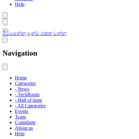
Help
පිවිසෙන්න
දැන්ම එකතු වන්න
Navigation
Home
Categories
- News
- TechRoom
- Hall of fame
- All Categories
Events
Team
Contribute
About us
Help