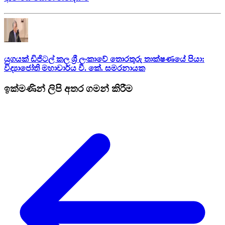
යුගයක් ඩිජිටල් කල ශ්‍රී ලංකාවේ තොරතුරු තාක්ෂණයේ පියා:
විද්‍යාජෝති මහාචාර්ය වී. කේ. සමරනායක
ඉක්මණින් ලිපි අතර ගමන් කිරීම