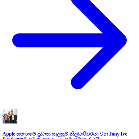
Apple සමාගමේ ප්‍රධාන සැලසුම් නිලධාරීවරයා වන Jony Ive