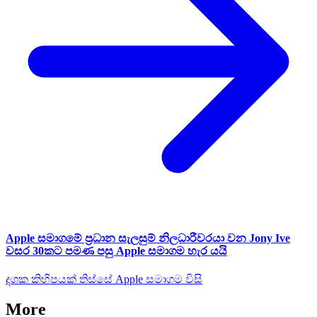
Apple සමාගමේ ප්‍රධාන සැලසුම් නිලධාරීවරයා වන Jony Ive
වසර 30කට පමණ පසු Apple සමාගම හැර යයි
දශක කිහිපයක් තිස්සේ Apple සමාගම විසි
More