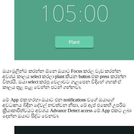
ඔයා මුලින්ම කරන්න ඕනෙ ඔයාට Focus කරල වැඩ කරන්න
අවශය කාලය select කරලා plant කියන button එක press කරන්න
විතරයි. ඔයා select කරපු වෙලාවට ගැලපෙන විදිහේ ගහක් ඒ
කාලය තුළ පැළ වෙන්න පටන් ගන්නවා.
මේ App එක හරහා ඔයාට එන notifications වගේ ඔයාගේ
අවධානය බිඳින දේවල් නවත්වන නිසා, මේ ඇප් එකෙහි උපරිම
ක්‍රියාකාරීත්වයට අවශය Advance Detect access මේ App එකට ලබා
දෙන්න ඔයාට සිද්ධ වෙනවා.