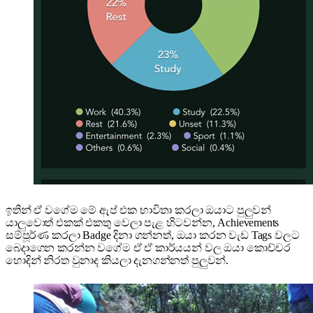
ඉතින් ඒ වගේම මේ ඇප් එක භාවිතා කරලා ඔයාට පුලුවන්
යාලුවොත් එකක් එකතු වෙලා පැළ හිටවන්න, Achievements
සම්පූර්ණ කරලා Badge දිනා ගන්නත්, ඔයා කරන වැඩ Tags වලට
බෙදාගෙන කරන්න වගේම ඒ ඒ කාර්යයන් වල ඔයා කොච්චර
හොදින් නිරත වුනාද කියලා දැනගන්නත් පුලුවන්.