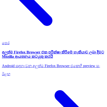
පෙර
අලුත්ම Firefox Browser එක පරීක්ෂා කිරීමේ හැකියාව ලබා දීමට
Mozilla ආයතනය කටයුතු කරයි
Android සඳහා වන අලුත්ම Firefox Browser එකෙහි preview සං
ඊළඟ