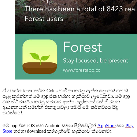
ඒ වගේම ඔයා ගන්න Coins භාවිතා කරල ඇත්ත ලොකේ ගහක්
පැළ කරන්නත් මේ app එක හරහා හැකියාව ලැබෙනවා. මේ app
එක නිර්මාණය කරපු සමාගම ඇත්ත ලෝකයේ ගස් හිටවන
ආයතනයක් සමඟින් එකතු වෙලා තමයි මේ කර්තව්‍යය සිදු
කරන්නේ.
මේ app එක iOS සහ Android සඳහා පිළිවෙලින්
AppStore
සහ
Play
Store
හරහා download කරගැනීමේ හැකියාව තිබෙනවා.