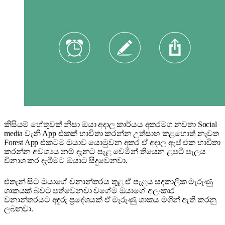
කිසියම් හේතුවක් නිසා ඔයා අදාල ක‍ාර්යය අතරමග නවතා Social
media වැනි App එකක් භාවිතා කරන්න උත්සාහ කළහොත් නැවත
Forest App එකටම ඔයාව යොමුවන අතර ඒ අදාල ඇප් එක භාවිතා
කරන්න අවශ්‍යය නම් දැනට පැළ වෙමින් තියෙන ළපටි පැලය
විනාශ කර දැමීමට ඔයාට සිදුවෙනවා.
එතැන් සිට ඔයාගේ වනාන්තරය තුළ ඒ පැළය සදකාලික මැරුණු
ශාකයක් බවට පත්වෙනවා වගේම ඔයාගේ අලංකාර
වනාන්තරයට අඳුරු ප්‍රදේශයක් ඒ මැරුණු ශාකය මගින් ඇති කරනු
ලබනවා.