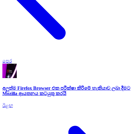
පෙර
අලුත්ම Firefox Browser එක පරීක්ෂා කිරීමේ හැකියාව ලබා දීමට
Mozilla ආයතනය කටයුතු කරයි
ඊළඟ