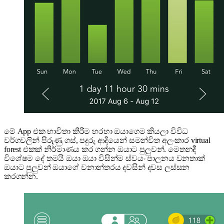
මේ App එක භාවිතා කිරීම හරහා ඔයාගෙම කියලා විවිධ
වර්ගවලින් පිරුණු ගස්, පදුරු ආදියෙන් සමන්විත අලංකාර virtual
forest එකක් නිර්මාණය කර ගන්න ඔයාට පුලුවන්. ‍මෙතනදී
විශේෂම දේ තමයි ඔයා ඔයා විසින්ම ස්වයං පාලනය වනතාක්
ඔයාට පුලුවන් ඔයාගේ වනාන්තරය දවසින් දවස ලස්සන
කරගන්න.