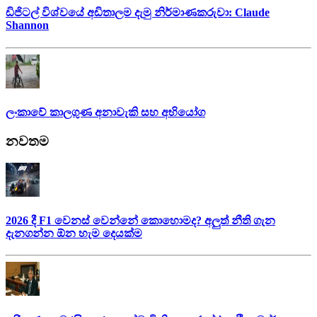
ඩිජිටල් විශ්වයේ අඩිතාලම දැමු නිර්මාණකරුවා: Claude
Shannon
ලංකාවේ කාලගුණ අනාවැකි සහ අභියෝග
නවතම
2026 දී F1 වෙනස් වෙන්නේ කොහොමද? අලුත් නීති ගැන
දැනගන්න ඕන හැම දෙයක්ම