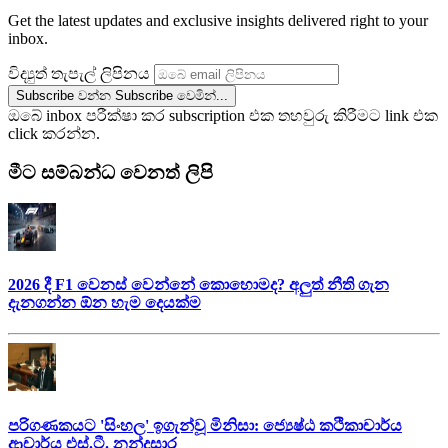
Get the latest updates and exclusive insights delivered right to your
inbox.
විද්‍යුත් තැපැල් ලිපිනය
Subscribe වන්න
Subscribe වෙමින්...
ඔබේ inbox පරීක්ෂා කර subscription එක තහවුරු කිරීමට link එක
click කරන්න.
මීට සම්බන්ධ වෙනත් ලිපි
2026 දී F1 වෙනස් වෙන්නේ කොහොමද? අලුත් නීති ගැන
දැනගන්න ඕන හැම දෙයක්ම
පරිගණකයට 'සිංහල' ඉගැන්වූ මිනිසා: ජ්‍යෙෂ්ඨ කථිකාචාර්ය
ආචාර්ය එස්.ටී. නන්දසාර