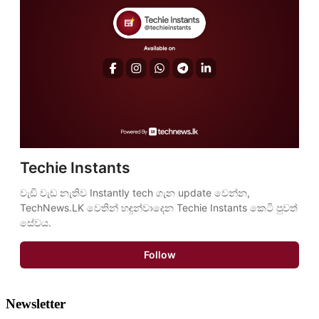
Techie Instants
වැඩි වැඩ නැතිව Instantly tech ගැන update වෙන්න, 
TechNews.LK වෙතින් හඳුන්වාදෙන Techie Instants කෙටි පුවත් 
සේවය.
Follow
Newsletter