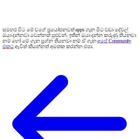
සමහර විට මේ වගේ ප්‍රයෝජනවත් apps ගැන මීට වඩා දේවල්
ඔයා දන්නවා වෙන්නත් පුළුවන්. ඉතින් ඔයා දන්න කරුණු තියනවා
නම් හෝ මේ ගැන ප්‍රශ්න තියනවා නම් ඒ ගැන
අපේ Community
එකට
ඇවිත් කියන්නත් අමතක කරන්න එපා.