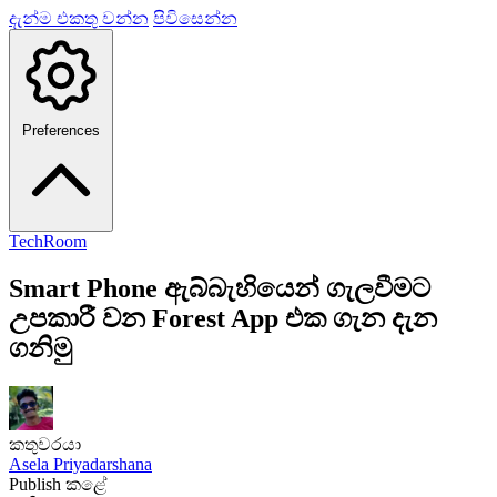
දැන්ම එකතු වන්න
පිවිසෙන්න
Preferences
TechRoom
Smart Phone ඇබ්බැහියෙන් ගැලවීමට
උපකාරී වන Forest App එක ගැන දැන
ගනිමු
කතුවරයා
Asela Priyadarshana
Publish කළේ