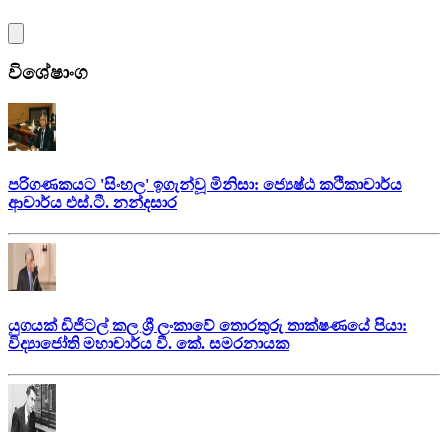
විශේෂාංග
පරිගණකයට 'සිංහල' ඉගැන්වූ මිනිසා: ජ්‍යෙෂ්ඨ කථිකාචාර්ය
ආචාර්ය එස්.ටී. නන්දසාර
යුගයක් ඩිජිටල් කල ශ්‍රී ලංකාවේ තොරතුරු තාක්ෂණයේ පියා:
විද්‍යාජෝති මහාචාර්ය වී. කේ. සමරනායක