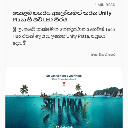
1 MIN READ
කොළඹ නගරය ආලෝකමත් කරන Unity
Plaza හි නව LED තිරය
ශ්‍රී ලංකාවේ තාක්ෂණික කේන්ද්‍රස්ථානය හෙවත් Tech
Hub එකක් ලෙස සැලකෙන Unity Plaza, පසුගිය
දෙසැම්
මාස 8කට පෙර