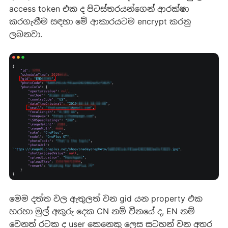
access token එක ද පිටස්තරයන්ගෙන් ආරක්ෂා
කරගැනීම සඳහා මේ ආකාරයටම encrypt කරනු
ලබනවා.
මෙම දත්ත වල ඇතුලත් වන gid යන property එක
හරහා මුල් අකුරු දෙක CN නම් චීනයේ ද, EN නම්
වෙනත් රටක ද user කෙනෙකු ලෙස සටහන් වන අතර