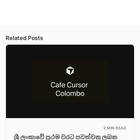
Related Posts
2 MIN READ
ශ්‍රී ලංකාවේ ප්‍රථම වරට පවත්වනු ලබන