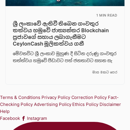
1 MIN READ
ශ්‍රී ලංකාවේ ඇතිවී තිබෙන ගංවතුර
තත්වය හමුවේ ජාත්‍යන්තර Blockchain
ප්‍රජාවගේ සහාය ලබාගැනීමට
CeylonCash මූලිකත්වය ග​නී
මේවනවිට ශ්‍රී ලංකාව මුහුණ දී සිටින දරුණු ගංවතුර
තත්ත්වය හමුවේ පීඩාවට පත් ජනතාවට සහන සැ
මාස 8කට පෙර
Terms & Conditions
Privacy Policy
Correction Policy
Fact-
Checking Policy
Advertising Policy
Ethics Policy
Disclaimer
Help
Facebook
Instagram