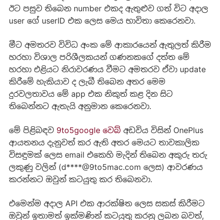
ඊට පසුව තිබෙන number එකද ඇතුළුව ගත් විට අදාල
user ගේ userID එක ලෙස මෙය භාවිතා කෙරෙනවා.
මීට අමතරව විවිධ අංක මේ ආකාරයෙන් ඇතුලත් කිරීම
හරහා විශාල පරිශීලකයන් ගණනකගේ දත්ත මේ
හරහා එළියට නිරාවරණය වීමට අමතරව ඒවා update
කිරීමේ හැකියාව ද ලැබී තිබෙන අතර මෙම
දුරවලතාවය මේ app එක නිකුත් කළ දින සිට
තිබෙන්නට ඇතැයි අනුමාන කෙරෙනවා.
මේ පිළිබඳව
9to5google වෙබ්
අඩවිය විසින් OnePlus
ආයතනය දැනුවත් කර ඇති අතර මෙයට තාවකාලික
විසඳුමක් ලෙස email එකෙහි මැදින් තිබෙන අකුරු තරු
ලකුණු වලින් (d****@9to5mac.com ලෙස) ආවරණය
කරන්නට ඔවුන් කටයුතු කර තිබෙනවා.
එමෙන්ම අදාල API එක ආරක්ෂිත ලෙස සකස් කිරීමට
ඔවුන් ඉතාමත් ඉක්මණින් කටයුතු කරනු ලබන බවත්,