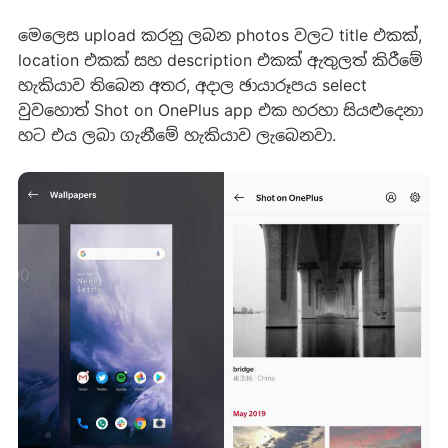
මෙලෙස upload කරනු ලබන photos වලට title එකක්,
location එකක් සහ description එකක් ඇතුලත් කිරීමේ
හැකියාව තිබෙන අතර, අදාල ඡායාරූපය select
වුවහොත් Shot on OnePlus app එක හරහා සියළුදෙනා
හට එය ලබා ගැනීමේ හැකියාව ලැබෙනවා.