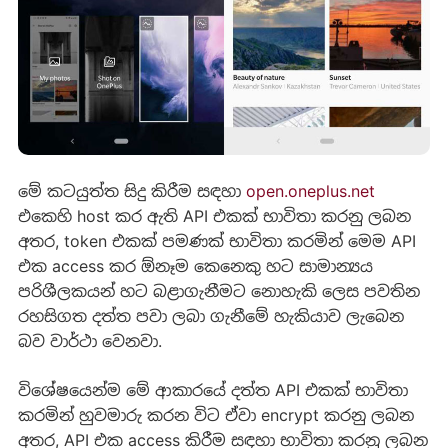
මේ කටයුත්ත සිදු කිරීම සඳහා
open.oneplus.net
එකෙහි host කර ඇති API එකක් භාවිතා කරනු ලබන
අතර, token එකක් පමණක් භාවිතා කරමින් මෙම API
එක access කර ඕනෑම කෙනෙකු හට සාමාන්‍යය
පරිශීලකයන් හට බළාගැනීමට නොහැකි ලෙස පවතින
රහසිගත දත්ත පවා ලබා ගැනීමේ හැකියාව ලැබෙන
බව වාර්ථා වෙනවා.
විශේෂයෙන්ම මේ ආකාරයේ දත්ත API එකක් භාවිතා
කරමින් හුවමාරු කරන විට ඒවා encrypt කරනු ලබන
අතර, API එක access කිරීම සඳහා භාවිතා කරනු ලබන