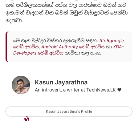
තම පරිශීලකයන්ගේ දත්ත වල ආරක්ෂාව ඔවුන් හට
ඉතාමත් වැදගත් වන බවත් ඔවුන් වැඩිදුරටත් පෙන්වා
දෙනවා.
මේ ගැන වැඩිදුර විස්තර දැනගැනීම සඳහා
9to5google
වෙබ් අඩවිය
,
Android Authority වෙබ් අඩවිය
හා
XDA-
Developers වෙබ් අඩවිය
භාවිතා කළ හැක.
Kasun Jayarathna
An introvert, a writer at TechNews.LK ❤️
Kasun Jayarathna's Profile