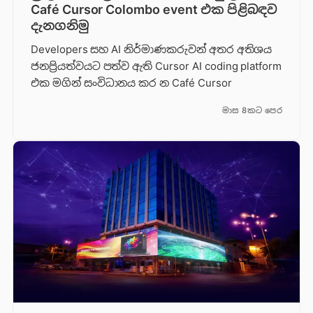
Café Cursor Colombo event එක පිළිබඳව
දැනගනිමු
Developers සහ AI නිර්මාණකරුවන් අතර අතිශය
ජනප්‍රියත්වයට පත්ව ඇති Cursor AI coding platform
එක මගින් සංවිධානය කර න Café Cursor
මාස 8කට පෙර