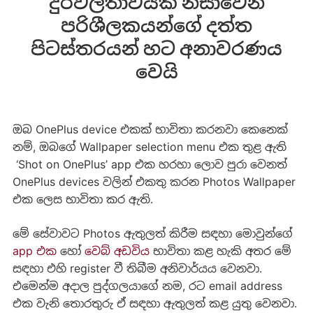
දුර්වලතාවයක් නිසාවෙන්
පරිශීලකයන්ගේ දත්ත
පිටස්තරයන් හට අනාවරණය
වෙයි
ඔබ OnePlus device එකක් භාවිතා කරනවා කෙනෙක්
නම්, ඔබගේ Wallpaper selection menu එක තුළ ඇති
‘Shot on OnePlus’ app එක හරහා ලොව පුරා වෙනත්
OnePlus devices වලින් එකතු කරන Photos Wallpaper
එක ලෙස භාවිතා කර ඇති.
මේ සේවාවට Photos ඇතුලත් කිරීම සඳහා මොවුන්ගේ
app එක
හෝ
වෙබ් අඩවිය
භාවිතා කළ හැකි අතර මේ
සඳහා එහි register වී තිබීම අනිවාර්යය වෙනවා.
එමෙන්ම අදාල පුද්ගලයාගේ නම, රට email address
එක වැනි තොරතුරු ඒ සඳහා ඇතුලත් කළ යුතු වෙනවා.