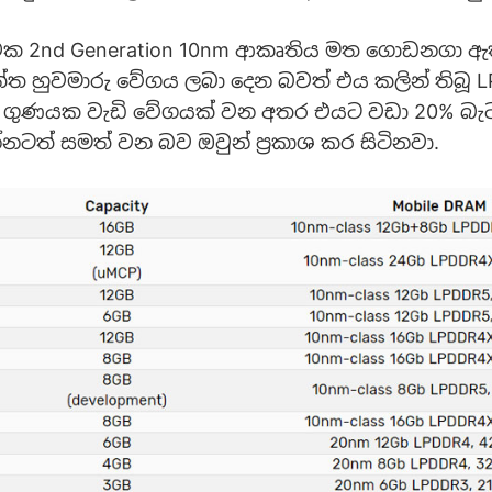
එක 2nd Generation 10nm ආකෘතිය මත ගොඩනගා ඇ
ත්ත හුවමාරු වේගය ලබා දෙන බවත් එය කලින් තිබූ 
3 ගුණයක වැඩි වේගයක් වන අතර එයට වඩා 20% බැ
්නටත් සමත් වන බව ඔවුන් ප්‍රකාශ කර සිටිනවා.