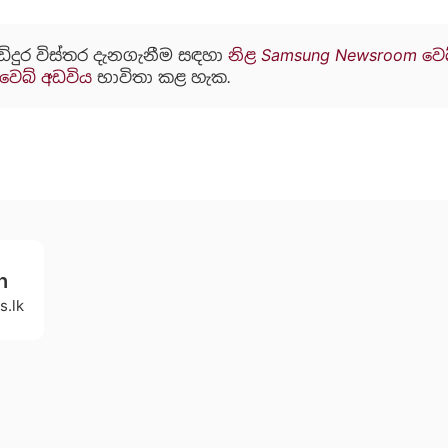
ඩිදුර විස්තර දැනගැනීම සඳහා
නිළ Samsung Newsroom වෙ
 වෙබ් අඩවිය
භාවිතා කළ හැක.
h
s.lk