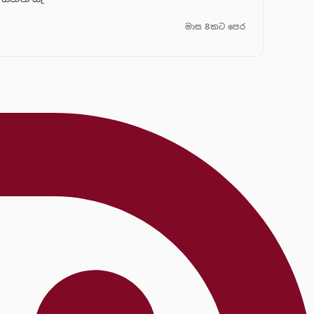
මාස 8කට පෙර