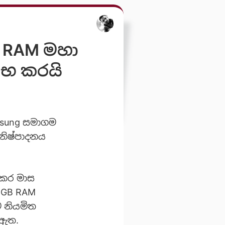
5 RAM මහා
්භ කරයි
msung සමාගම
නිෂ්පාදනය
 කර මාස
16GB RAM
ට නියමිත
 ඇත.