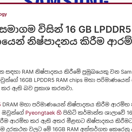
ogy
සමාගම විසින් 16 GB LPDDR
යෙන් නිෂ්පාදනය කිරීම ආරම
 සඳහා RAM නිෂ්පාදනය කිරීමේ ප්‍රමුඛයෙකු වන Sa
වුන්ගේ 16GB LPDDR5 RAM chips මහා පරිමාණයෙන් 
 කර ඇති බව ප්‍රකාශ කරනවා.
5
DRAM මහා පරිමාණයෙන් නිෂ්පාදනය කිරීම ආරම්භ
 ඔවුන්ගේ
Pyeongtaek හි
පිහිටි කර්මාන්ත ශාලාවේ 
ිරීම ආරම්භ කර ඇති අතර මීළඟට නිෂ්පාදනය කිරීම
ගම දුරකථන වලට මේ 16GB RAM අන්තර්ගත කෙරෙනු