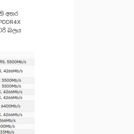
ති අතර
LPDDR4X
ටරි බලය