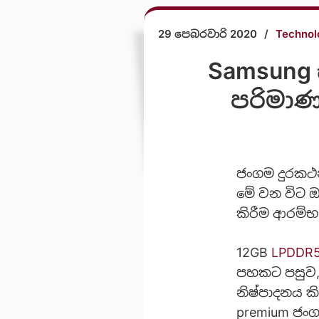
29 පෙබරවාරි 2020
/
Technol
Samsung 
පරිමාණ
ජංගම දුරකථන
මේ වන විට ඔ
කිරීම ආරම්භ
12GB
LPDDR
පහකට පසුව,
නිෂ්පාදනය ක
premium ජං