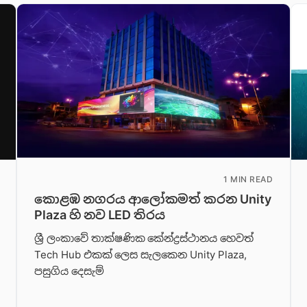
1 MIN READ
කොළඹ නගරය ආලෝකමත් කරන Unity
Plaza හි නව LED තිරය
ශ්‍රී ලංකාවේ තාක්ෂණික කේන්ද්‍රස්ථානය හෙවත්
Tech Hub එකක් ලෙස සැලකෙන Unity Plaza,
පසුගිය දෙසැම්