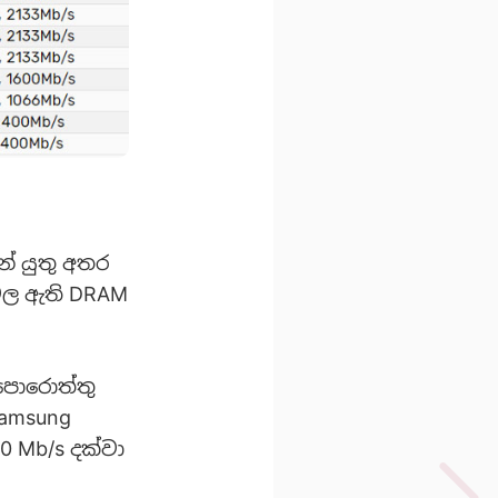
් යුතු අතර
වල ඇති DRAM
පොරොත්තු
amsung
 Mb/s දක්වා