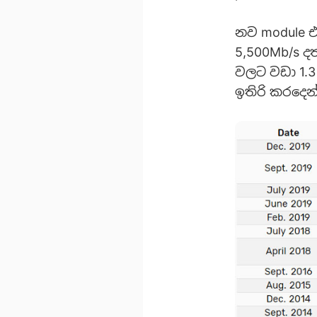
නව module 
5,500Mb/s ද
වලට වඩා 1.
ඉතිරි කරදෙන