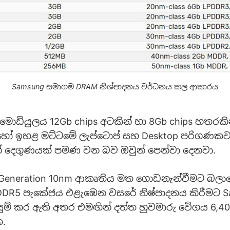
Samsung සමාගම DRAM නිශ්පාදනය වර්ධනය කල ආකාරය
ඩියුලය 12Gb chips අටකින් හා 8Gb chips හතරකින
ෝ ඉහළ මට්ටමේ ලැප්ටොප් සහ Desktop පරිගණක
් දෙගුණයක් පමණ වන බව ඔවුන් පෙන්වා දෙනවා.
 Generation 10nm ආකෘතිය මත ගොඩනැන්වීමට බලා
DDR5 පැකේජය එළැඹෙන වසරේ නිෂ්පාදනය කිරීමට S
ම් කර ඇති අතර එමඟින් දත්ත හුවමාරු වේගය 6,400
.