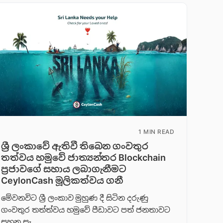
1 MIN READ
ශ්‍රී ලංකාවේ ඇතිවී තිබෙන ගංවතුර
තත්වය හමුවේ ජාත්‍යන්තර Blockchain
ප්‍රජාවගේ සහාය ලබාගැනීමට
CeylonCash මූලිකත්වය ග​නී
මේවනවිට ශ්‍රී ලංකාව මුහුණ දී සිටින දරුණු
ගංවතුර තත්ත්වය හමුවේ පීඩාවට පත් ජනතාවට
සහන සැ