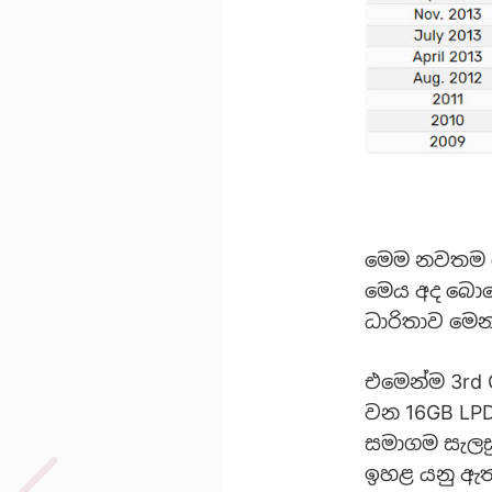
මෙම නවතම මො
මෙය අද බොහ
ධාරිතාව මෙන
එමෙන්ම 3rd
වන 16GB LP
සමාගම සැලසු
ඉහළ යනු ඇත