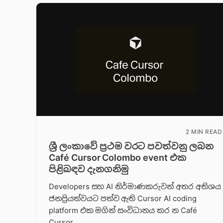
2 MIN READ
ශ්‍රී ලංකාවේ ප්‍රථම වරට පවත්වනු ලබන
Café Cursor Colombo event එක
පිළිබඳව දැනගනිමු
Developers සහ AI නිර්මාණකරුවන් අතර අතිශය
ජනප්‍රියත්වයට පත්ව ඇති Cursor AI coding
platform එක මගින් සංවිධානය කර න Café
Cursor