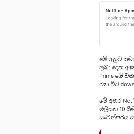
Netflix - Ap
Looking for t
the around the
winning series
And with the m
commute, or ju
මේ අනුව සමස
ලබා දෙන අනෙ
Prime මේ වන 
වන විට down
මේ අතර Netf
මිලියන 10 
සංවත්සරය සැ