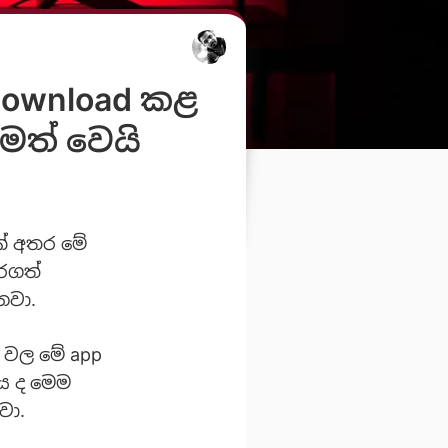
 download කළ
මත් වෙයි
වක් අතර මේ
කරගත්
නවා.
 වල මේ app
ණය ද මෙම
වා.