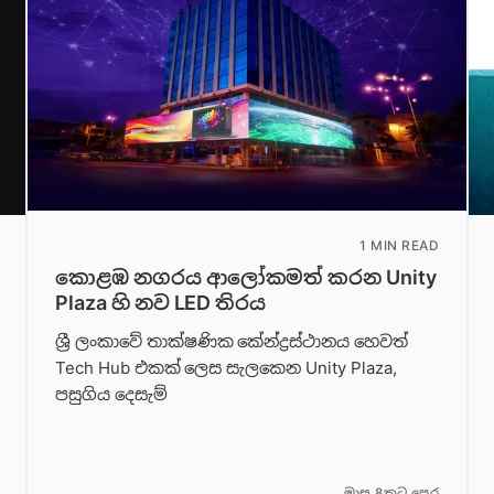
1 MIN READ
කොළඹ නගරය ආලෝකමත් කරන Unity
Plaza හි නව LED තිරය
ශ්‍රී ලංකාවේ තාක්ෂණික කේන්ද්‍රස්ථානය හෙවත්
Tech Hub එකක් ලෙස සැලකෙන Unity Plaza,
පසුගිය දෙසැම්
මාස 8කට පෙර