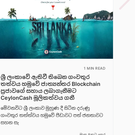
1 MIN READ
ශ්‍රී ලංකාවේ ඇතිවී තිබෙන ගංවතුර
තත්වය හමුවේ ජාත්‍යන්තර Blockchain
ප්‍රජාවගේ සහාය ලබාගැනීමට
CeylonCash මූලිකත්වය ග​නී
මේවනවිට ශ්‍රී ලංකාව මුහුණ දී සිටින දරුණු
ගංවතුර තත්ත්වය හමුවේ පීඩාවට පත් ජනතාවට
සහන සැ
මාස 8කට පෙර