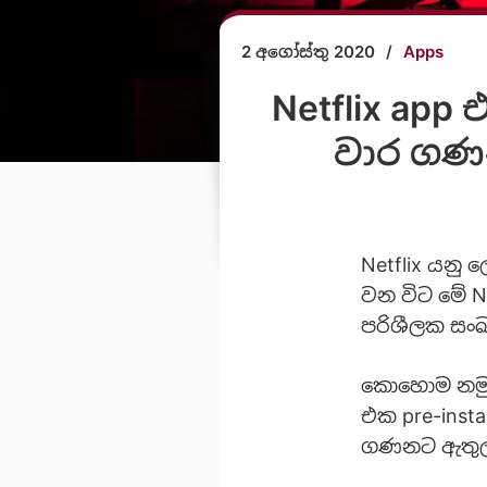
2 අගෝස්තු 2020
/
Apps
Netflix app
වාර ගණන
Netflix යනු 
වන විට මේ N
පරිශීලක සංඛ
කොහොම නමුත්
එක pre-inst
ගණනට ඇතුලත්