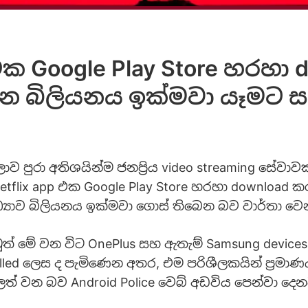
 එක Google Play Store හරහා
 බිලියනය ඉක්මවා යෑමට ස
ලොව පුරා අතිශයින්ම ජනප්‍රිය video streaming සේවා
etflix app එක Google Play Store හරහා download 
්‍යාව බිලියනය ඉක්මවා ගොස් තිබෙන බව වාර්තා වෙ
 මේ වන විට OnePlus සහ ඇතැම් Samsung devices
alled ලෙස ද පැමිණෙන අතර, එම පරිශීලකයින් ප්‍රමා
 වන බව Android Police වෙබ් අඩවිය පෙන්වා දෙන