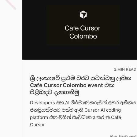
2 MIN READ
ශ්‍රී ලංකාවේ ප්‍රථම වරට පවත්වනු ලබන
Café Cursor Colombo event එක
පිළිබඳව දැනගනිමු
Developers සහ AI නිර්මාණකරුවන් අතර අතිශය
ජනප්‍රියත්වයට පත්ව ඇති Cursor AI coding
platform එක මගින් සංවිධානය කර න Café
Cursor
මාස 8කට පෙර