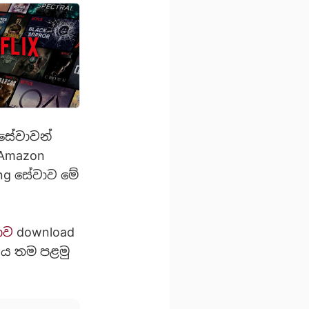
 සේවාවන්
 Amazon
ming සේවාව මේ
ාව
download
එය තම පළමු