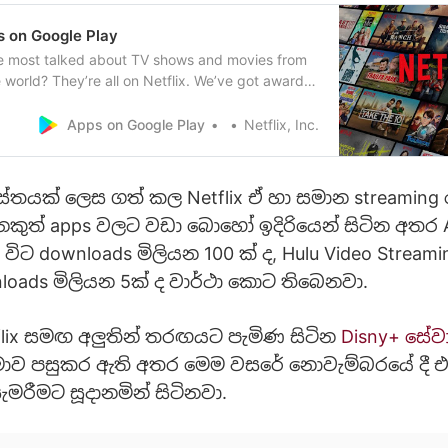
ps on Google Play
he most talked about TV shows and movies from
 world? They’re all on Netflix. We’ve got award-
, movies, documentaries, and stand-up specials.
obile app, you get Netflix while you travel,
Apps on Google Play
Netflix, Inc.
st take a break. What you’ll love about Ne…
්තයක් ලෙස ගත් කල Netflix ඒ හා සමාන streaming
කුත් apps වලට වඩා බොහෝ ඉදිරියෙන් සිටින අතර
විට downloads මිලියන 100 ක් ද, Hulu Video Strea
loads මිලියන 5ක් ද වාර්ථා කොට තිබෙනවා.
lix සමඟ අලුතින් තරඟයට පැමිණ සිටින
Disny+ සේව
සීමාව පසුකර ඇති අතර මෙම වසරේ නොවැම්බරයේ දී 
මරීමට සූදානමින් සිටිනවා.