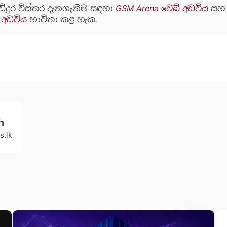
ඩිදුර විස්තර දැනගැනීම සඳහා
GSM Arena වෙබ් අඩවිය
ස
් අඩවිය
භාවිතා කළ හැක.
h
s.lk